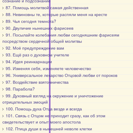
сознание и подсознание
87. Помощь молитвой самая действенная
88. Невиновны те, которые распяли меня на кресте
89. Чья сегодня темнота?
90. Двуличие нынешних фарисеев
91. Посылайте колебания любви сегодняшним фарисеям
посредством сердечной общей молитвы
92. Моё предупреждение вам
93. Ещё раз о духовном учителе
94. Идея реинкарнации
95. Изменяя себя, изменяете человечество
96. Универсальное лекарство Отцовой любви от пороков
97. Воздействие взяточничества
98. Парабола?
99. Духовный взгляд на окружение и уничтожение
отрицательных эмоций
100. Помощь духа Отца везде и всегда
101. Связь с Отцом не приходит сразу, как об этом
свидетельствует и опыт моего апостола
102. Птица души в нынешней неволе клетки