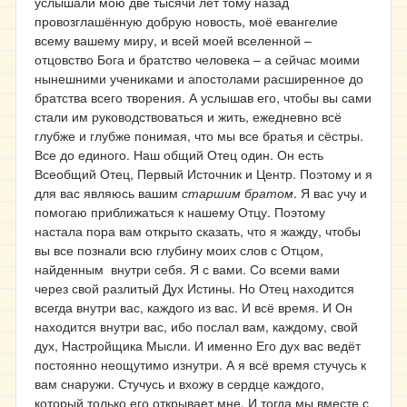
услышали мою две тысячи лет тому назад
провозглашённую добрую новость, моё евангелие
всему вашему миру, и всей моей вселенной –
отцовство Бога и братство человека – а сейчас моими
нынешними учениками и апостолами расширенное до
братства всего творения. А услышав его, чтобы вы сами
стали им руководствоваться и жить, ежедневно всё
глубже и глубже понимая, что мы все братья и сёстры.
Все до единого. Наш общий Отец один. Он есть
Всеобщий Отец, Первый Источник и Центр. Поэтому и я
для вас являюсь вашим
старшим братом
. Я вас учу и
помогаю приближаться к нашему Отцу. Поэтому
настала пора вам открыто сказать, что я жажду, чтобы
вы все познали всю глубину моих слов с Отцом,
найденным внутри себя. Я с вами. Со всеми вами
через свой разлитый Дух Истины. Но Отец находится
всегда внутри вас, каждого из вас. И всё время. И Он
находится внутри вас, ибо послал вам, каждому, свой
дух, Настройщика Мысли. И именно Его дух вас ведёт
постоянно неощутимо изнутри. А я всё время стучусь к
вам снаружи. Стучусь и вхожу в сердце каждого,
который только его открывает мне. И тогда мы вместе с