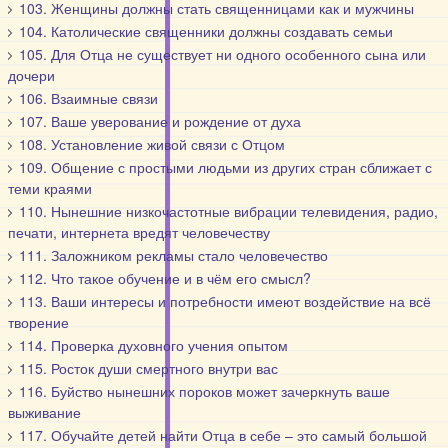
103. Женщины должны стать священницами как и мужчины
104. Католические священники должны создавать семьи
105. Для Отца не существует ни одного особенного сына или
дочери
106. Взаимные связи
107. Ваше уверование и рождение от духа
108. Установление живой связи с Отцом
109. Общение с простыми людьми из других стран сближает с
теми краями
110. Нынешние низкочастотные вибрации телевидения, радио,
печати, интернета вредят человечеству
111. Заложником рекламы стало человечество
112. Что такое обучение и в чём его смысл?
113. Ваши интересы и потребности имеют воздействие на всё
творение
114. Проверка духовного учения опытом
115. Росток души смертного внутри вас
116. Буйство нынешних пороков может зачеркнуть ваше
выживание
117. Обучайте детей найти Отца в себе – это самый большой