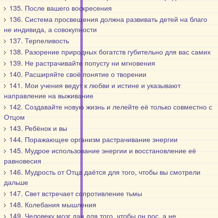
135. После вашего воскресения
136. Система просвещения должна развивать детей на благо
не индивида, а совокупности
137. Терпеливость
138. Разорение природных богатств губительно для вас самих
139. Не растрачивайте попусту ни мгновения
140. Расширяйте своё понятие о творении
141. Мои учения ведут к любви и истине и указывают
направление на выживание
142. Создавайте новую жизнь и лелейте её только совместно с
Отцом
143. Ребёнок и вы
144. Поражающее организм растрачивание энергии
145. Мудрое использование энергии и восстановление её
равновесия
146. Мудрость от Отца даётся для того, чтобы вы смотрели
дальше
147. Свет встречает сопротивление тьмы
148. Колебания мышления
149. Человеку мозг дан для того, чтобы он рос, а не