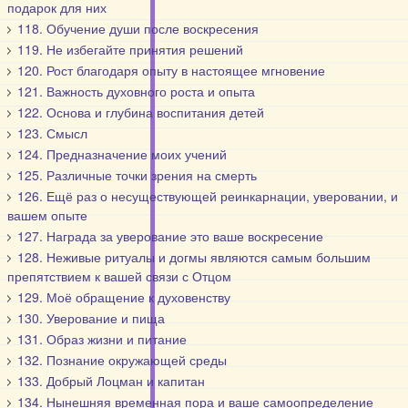
подарок для них
118. Обучение души после воскресения
119. Не избегайте принятия решений
120. Рост благодаря опыту в настоящее мгновение
121. Важность духовного роста и опыта
122. Основа и глубина воспитания детей
123. Смысл
124. Предназначение моих учений
125. Различные точки зрения на смерть
126. Ещё раз о несуществующей реинкарнации, уверовании, и
вашем опыте
127. Награда за уверование это ваше воскресение
128. Неживые ритуалы и догмы являются самым большим
препятствием к вашей связи с Отцом
129. Моё обращение к духовенству
130. Уверование и пища
131. Образ жизни и питание
132. Познание окружающей среды
133. Добрый Лоцман и капитан
134. Нынешняя временная пора и ваше самоопределение