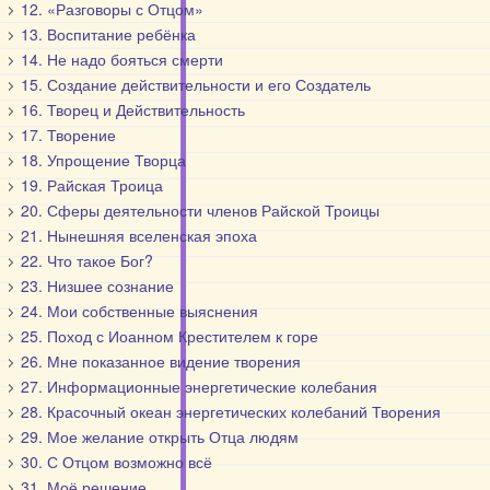
12. «Разговоры с Отцом»
13. Воспитание ребёнка
14. Не надо бояться смерти
15. Создание действительности и его Создатель
16. Творец и Действительность
17. Творение
18. Упрощение Творца
19. Райская Троица
20. Сферы деятельности членов Райской Троицы
21. Нынешняя вселенская эпоха
22. Что такое Бог?
23. Низшее сознание
24. Мои собственные выяснения
25. Поход с Иоанном Крестителем к горе
26. Мне показанное видение творения
27. Информационные энергетические колебания
28. Красочный океан энергетических колебаний Творения
29. Мое желание открыть Отца людям
30. С Отцом возможно всё
31. Моё решение