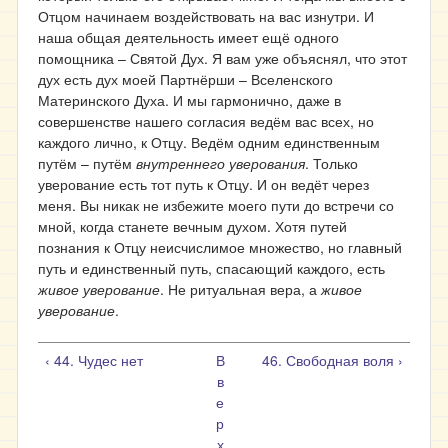
Отцом начинаем воздействовать на вас изнутри. И
наша общая деятельность имеет ещё одного
помощника – Святой Дух. Я вам уже объяснял, что этот
дух есть дух моей Партнёрши – Вселенского
Материнского Духа. И мы гармонично, даже в
совершенстве нашего согласия ведём вас всех, но
каждого лично, к Отцу. Ведём одним единственным
путём – путём
внутреннего уверования
. Только
уверование есть тот путь к Отцу. И он ведёт через
меня. Вы никак не избежите моего пути до встречи со
мной, когда станете вечным духом. Хотя путей
познания к Отцу неисчислимое множество, но главный
путь и единственный путь, спасающий каждого, есть
живое уверование
. Не ритуальная вера, а
живое
уверование
.
‹ 44. Чудес нет
В
46. Свободная воля ›
в
е
р
х