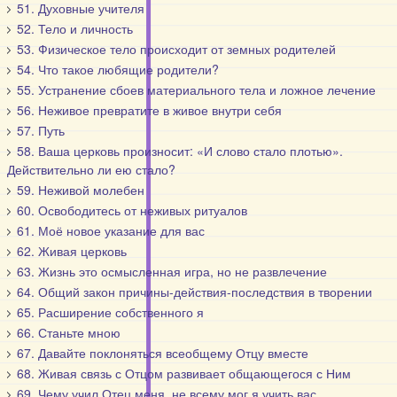
51. Духовные учителя
52. Тело и личность
53. Физическое тело происходит от земных родителей
54. Что такое любящие родители?
55. Устранение сбоев материального тела и ложное лечение
56. Неживое превратите в живое внутри себя
57. Путь
58. Ваша церковь произносит: «И слово стало плотью».
Действительно ли ею стало?
59. Неживой молебен
60. Освободитесь от неживых ритуалов
61. Моё новое указание для вас
62. Живая церковь
63. Жизнь это осмысленная игра, но не развлечение
64. Общий закон причины-действия-последствия в творении
65. Расширение собственного я
66. Станьте мною
67. Давайте поклоняться всеобщему Отцу вместе
68. Живая связь с Отцом развивает общающегося с Ним
69. Чему учил Отец меня, не всему мог я учить вас