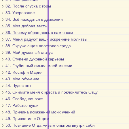
32. После спуска с горы
33. Уверование
34. Всё находится в движении
35. Моя добрая весть
36. Почему обращаюсь к вам я сам
37. Меня радуют ваши искренние молитвы
38. Окружающая апостолов среда
39. Мой духовный статус
40. Ступени духовной карьеры
41. Глубинный смысл моей миссии
42. Иосиф и Мария
43. Мое обучение
44. Чудес нет
45. Снимите меня с креста и поклоняйтесь Отцу
46. Свободная воля
47. Рабство души
48. Причина искажений моих учений
49. Причастие с Отцом
50. Познание Отца живым опытом внутри себя