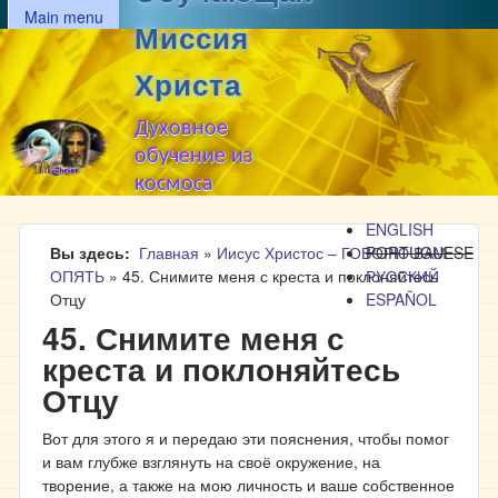
MAIN MENU
Перейти к основному
Main menu
Миссия
содержанию
Христа
Духовное
обучение из
космоса
ENGLISH
Вы здесь
Главная
»
Иисус Христос – ГОВОРЮ ВАМ
PORTUGUESE
ОПЯТЬ
»
45. Снимите меня с креста и поклоняйтесь
РУССКИЙ
Отцу
ESPAÑOL
45. Снимите меня с
креста и поклоняйтесь
Отцу
Вот для этого я и передаю эти пояснения, чтобы помог
и вам глубже взглянуть на своё окружение, на
творение, а также на мою личность и ваше собственное