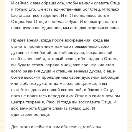
И сейчас к вам обращаюсь, чтобы начали славить Отца
и только Его. Он есть единственный Бог Отец. И только
Его славит всё творение. И я. Я не являюсь Богом
Отцом. Бог Отец и я
едины в духе
. И не смотря на это
наше духовное единение, мы есть два отдельных лица.
Придёт время, когда после воскрешения, когда вы
станете проявлением намного повышенных своих
духовных колебаний, или облик души, сохранивший
свой нынешний я, который вечен, ибо подарен Отцом,
вы будете стоять передо мной, уже прошедшие этап
всего развития души и ставшие вечным духом, с ещё
более высоким проявлением своей духовной вибрации,
или в облике духа, тогда мы распрощаемся, и вы
шагнёте в даль из нашей вселенной, и ближе к Отцу,
пока не появитесь перед самим Отцом в самом вечном
центре творения, Раю. И тогда вы восславите Отца. И
всю вечность будете славить только
Его
. И
единственное лицо.
Для этого и сейчас я вам объясняю, чтобы вы