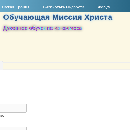
Перейти к основному
Райская Троица
Библиотека мудрости
Форум
содержанию
Обучающая Миссия Христа
Духовное обучение из космоса
та.