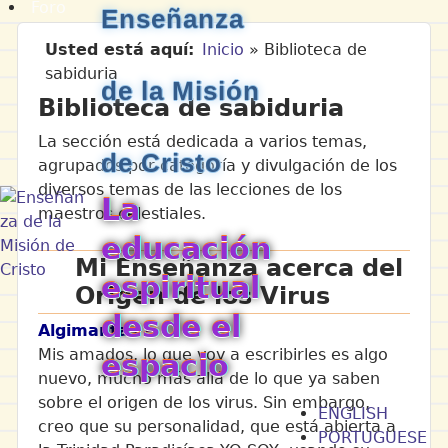
Foro
Enseñanza
Usted está aquí
Inicio
»
Biblioteca de
sabiduria
de la Misión
Biblioteca de sabiduria
La sección está dedicada a varios temas,
de Cristo
agrupados por categoría y divulgación de los
diversos temas de las lecciones de los
La
maestros celestiales.
educación
Mi Enseñanza acerca del
espiritual
Origen de los Virus
desde el
Algimantas
–
Mis amados, lo que voy a escribirles es algo
espacio
nuevo, mucho más allá de lo que ya saben
sobre el origen de los virus. Sin embargo,
ENGLISH
creo que su personalidad, que está abierta a
PORTUGUESE