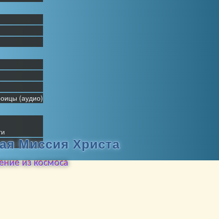
оицы (аудио)
ти
я Миссия Христа
ение из космоса