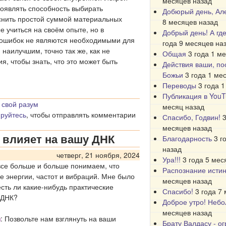
месяцев назад
роявлять способность выбирать
Добюрый день, Ал
снить простой суммой материальных
8 месяцев назад
 учиться на своём опыте, но в
Добрый день! А гд
и ошибок не являются необходимыми для
года 9 месяцев на
 наилучшим, точно так же, как не
Общая
3 года 1 м
я, чтобы знать, что это может быть
Действия ваши, по
Божьи
3 года 1 ме
Переводы
3 года 
Публикация в You
 свой разум
месяц назад
ируйтесь
, чтобы отправлять комментарии
Спасибо, Годвин!
3
месяцев назад
 влияет на вашу ДНК
Благодарность
3 г
назад
четверг, 21 ноября, 2024
Ура!!!
3 года 5 мес
все больше и больше понимаем, что
Распознание исти
е энергии, частот и вибраций. Мне было
месяцев назад
есть ли какие-нибудь практические
Спасибо!
3 года 7
 ДНК?
Доброе утро! Неб
месяцев назад
н
: Позвольте нам взглянуть на ваши
Брату Валдасу - о