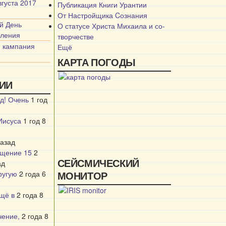
вгуста 2017
Публикация Книги Урантии
От Настройщика Cознания
й День
О статусе Христа Михаила и со-
ления
творчестве
я кампания
Ещё
КАРТА ПОГОДЫ
ИИ
д! Очень
1 год
Иисуса
1 год 8
назад
бщение 15
2
СЕЙСМИЧЕСКИЙ
ад
другую
2 года 6
МОНИТОР
ещё в
2 года 8
чение,
2 года 8