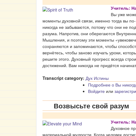
Учитель: 
Вы уже може
моменты духовной связи, именно тогда вы п
никогда не забываются, потому что они не п
разума. Напротив, они оберегаются Внутрен
Мышления, и поэтому эти моменты «увековеч
сохраняются и запоминаются, чтобы способст
вернётесь, чтобы заново изучать уроки, котор
решите этого. Духовный прогресс всегда стр
достижений. Вам никогда не придётся начинат
Transcript category:
Дух Истины
Подробнее
о Вы никогд
Войдите
или
зарегистр
Возвысьте свой разум
Учитель: 
Духовное пр
материальной мудрости. Когда человек достиг