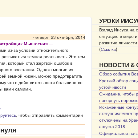
УРОКИ ИИСУС
Взгляд Иисуса на
ситуацию в мире и
четверг, 23 октября, 2014
развитие личности
Настройщик Мышления —
(
Ссылка
)
ми из-за условий относительного
 развиваться земная реальность. Это тем
тия, который стал жертвой ошибок в
НОВОСТИ &
рного восстания. Однако многие из
Обзор события Во
воей земной жизни, можно предотвратить
Краткий обзор соц
тому что в действительности большинство
устойчивости
ны вами самими.
Ожидание, чтобы 
повернуть перекл
Искажённые конту
е
отступнического п
ируйтесь
, чтобы отправлять комментарии
отключены на Уран
августа 2018
 нуля
Официальное нач