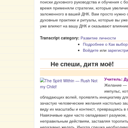
поиски духовного руководства и обучения с бо
время применяли стратегии, которые увеличи
заложенного в вашей ДНК. Вам просто нужно 
духовные практики и ритуалы, которые вы уже
уже влияют на вашу ДНК и оказывают влияни
Transcript category:
Развитие личности
Подробнее
о Как выбор
Войдите
или
зарегистр
Не спеши, дитя моё!
Учитель: Д
Желание — э
импульс, ко
обладающих волей, проявлять инициативу дл
зачастую человеческие желания настолько зац
виду их масштабы и контекст, превращаясь в 
Навязчивые идеи часто овладевают разумом,
неправильным действиям, заставляя торопитьс
неразумно желать. Иногда спешка необходима