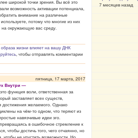
лее широкой точки зрения. Вы всё это
7 месяцев назад
вали возможность активации потенциала,
обратить внимание на различные
 используете, потому что многие из них
е на окружающую вас среду.
 образа жизни влияет на вашу ДНК
ируйтесь
, чтобы отправлять комментарии
пятница, 17 марта, 2017
ух Внутри —
то функция воли, ответственная за
торый заставляет всех существ,
я достижения желаемого. Однако
иклены на чём-то одном, что теряют из
простые навязчивые идеи эго.
 превращаясь в ошибочное стремление к
я, чтобы достичь того, чего отчаянно, но
, чтобы не упустить возможности. Но