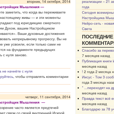
вторник, 14 октября, 2014
реализации – 21 а
Настройщик Мышления —
года
те заметить, что когда вы переживаете
Сегодня всемирны
о-настоящему живы — и эти моменты
Настройщика Мыш
одпадают под юрисдикцию смертного
Нейро-сеть - нова
ним Духом, вашим Настройщиком
Света
иваются». Ваши духовные достижения
ПОСЛЕДНИЕ
вовать непрерывному прогрессу. Вы не
КОММЕНТАР
ые уже усвоили, если только сами не
оится на фундаменте предыдущих
Спасибо за перево
ь с нуля заново.
7 месяцев назад
Публикация книги 
месяцев назад
а не начнёте с нуля
!
2 года 2 месяца 
ируйтесь
, чтобы отправлять комментарии
Иисус - Том 3 соо
года 3 месяца наз
* ...переходят на 
месяцев назад
четверг, 11 сентября, 2014
Правда текст всё 
Настройщик Мышления —
месяцев назад
озрение часто является предтечей
Благодарю за 78 у
ает связи со своей внутренней Искрой