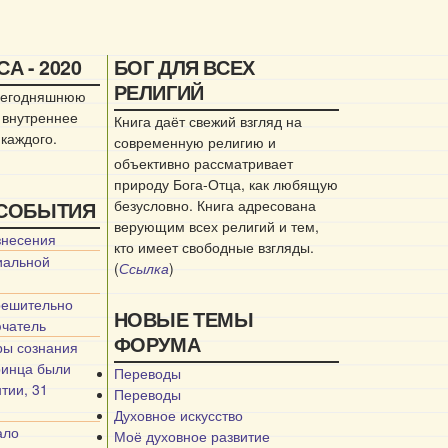
А - 2020
БОГ ДЛЯ ВСЕХ
РЕЛИГИЙ
 сегодняшнюю
 внутреннее
Книга даёт свежий взгляд на
 каждого.
современную религию и
объективно рассматривает
природу Бога-Отца, как любящую
безусловно. Книга адресована
 СОБЫТИЯ
верующим всех религий и тем,
знесения
кто имеет свободные взгляды.
иальной
(
Ссылка
)
решительно
НОВЫЕ ТЕМЫ
ючатель
ФОРУМА
ры сознания
ринца были
Переводы
тии, 31
Переводы
Духовное искусство
ало
Моё духовное развитие