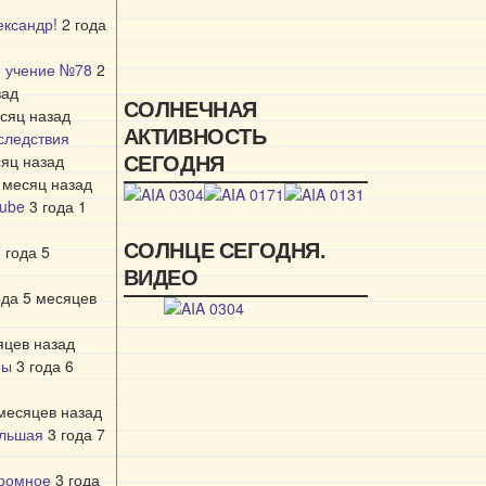
ександр!
2 года
е учение №78
2
зад
СОЛНЕЧНАЯ
есяц назад
АКТИВНОСТЬ
следствия
СЕГОДНЯ
сяц назад
1 месяц назад
Tube
3 года 1
СОЛНЦЕ СЕГОДНЯ.
 года 5
ВИДЕО
ода 5 месяцев
яцев назад
ны
3 года 6
 месяцев назад
ольшая
3 года 7
громное
3 года