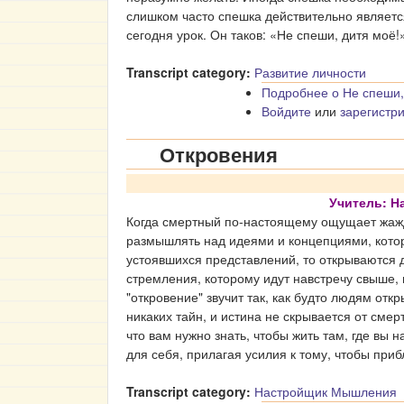
слишком часто спешка действительно является
сегодня урок. Он таков: «Не спеши, дитя моё!
Transcript category:
Развитие личности
Подробнее
о Не спеши,
Войдите
или
зарегистр
Откровения
Учитель: 
Когда смертный по-настоящему ощущает жажд
размышлять над идеями и концепциями, кото
устоявшихся представлений, то открываются 
стремления, которому идут навстречу свыше, 
"откровение" звучит так, как будто людям откр
никаких тайн, и истина не скрывается от смер
что вам нужно знать, чтобы жить там, где вы н
для себя, прилагая усилия к тому, чтобы прибл
Transcript category:
Настройщик Мышления