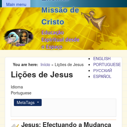
MAIN MENU
Passar para o conteúdo
Main menu
Missão de
principal
Cristo
Educação
Espiritual desde
o Espaço
ENGLISH
You are here
Início
»
Lições de Jesus
PORTUGUESE
РУССКИЙ
Lições de Jesus
ESPAÑOL
Idioma
Portuguese
Esconder
MetaTags
Jesus: Efectuando a Mudança