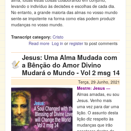
alma, todas estas coisas colaborando em conjunto,
levando o indivíduo às decisões e escolhas de cada dia.
No entanto, a grande maioria das almas no vosso mundo
sente-se impotente na forma como elas podem produzir
mudanças no vosso mundo.
Transcript category:
Cristo
Read more
about Jesus: Efectuando a Mudança no
Log in
or
register
to post comments
Mundo - Vol 2 msg 15
Jesus: Uma Alma Mudada com
a Bênção do Amor Divino
Mudará o Mundo - Vol 2 msg 14
Terça, 29 Junho, 2021
Mestre: Jesus ―
Almas amadas, eu sou
Jesus. Venho mais
uma vez para dar uma
lição. O assunto desta
lição diz respeito às
mudanças que irão