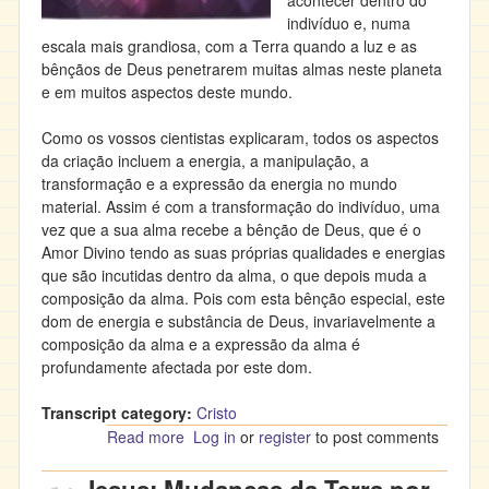
acontecer dentro do
indivíduo e, numa
escala mais grandiosa, com a Terra quando a luz e as
bênçãos de Deus penetrarem muitas almas neste planeta
e em muitos aspectos deste mundo.
Como os vossos cientistas explicaram, todos os aspectos
da criação incluem a energia, a manipulação, a
transformação e a expressão da energia no mundo
material. Assim é com a transformação do indivíduo, uma
vez que a sua alma recebe a bênção de Deus, que é o
Amor Divino tendo as suas próprias qualidades e energias
que são incutidas dentro da alma, o que depois muda a
composição da alma. Pois com esta bênção especial, este
dom de energia e substância de Deus, invariavelmente a
composição da alma e a expressão da alma é
profundamente afectada por este dom.
Transcript category:
Cristo
Read more
about Jesus: Uma Alma Mudada com a
Log in
or
register
to post comments
Bênção do Amor Divino Mudará o Mundo -
Vol 2 msg 14