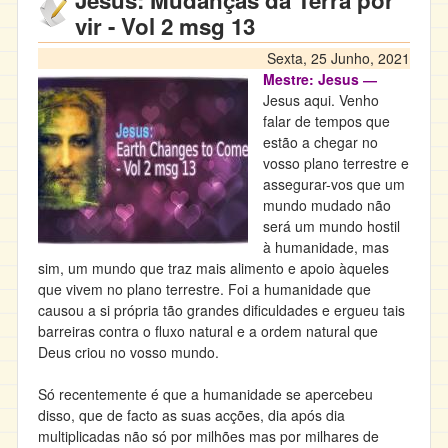
Jesus: Mudanças da Terra por
vir - Vol 2 msg 13
Sexta, 25 Junho, 2021
Mestre: Jesus ―
Jesus aqui. Venho
falar de tempos que
estão a chegar no
vosso plano terrestre e
assegurar-vos que um
mundo mudado não
será um mundo hostil
à humanidade, mas
sim, um mundo que traz mais alimento e apoio àqueles
que vivem no plano terrestre. Foi a humanidade que
causou a si própria tão grandes dificuldades e ergueu tais
barreiras contra o fluxo natural e a ordem natural que
Deus criou no vosso mundo.
Só recentemente é que a humanidade se apercebeu
disso, que de facto as suas acções, dia após dia
multiplicadas não só por milhões mas por milhares de