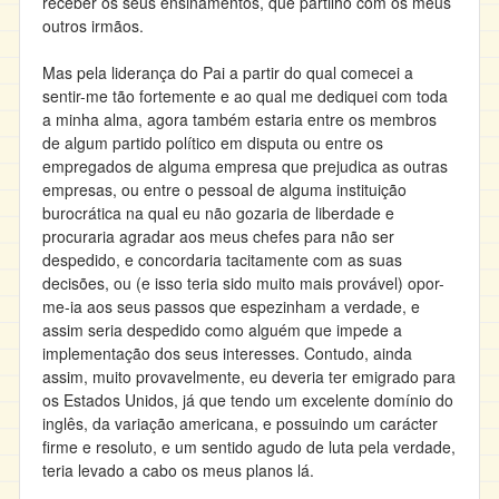
receber os seus ensinamentos, que partilho com os meus
outros irmãos.
Mas pela liderança do Pai a partir do qual comecei a
sentir-me tão fortemente e ao qual me dediquei com toda
a minha alma, agora também estaria entre os membros
de algum partido político em disputa ou entre os
empregados de alguma empresa que prejudica as outras
empresas, ou entre o pessoal de alguma instituição
burocrática na qual eu não gozaria de liberdade e
procuraria agradar aos meus chefes para não ser
despedido, e concordaria tacitamente com as suas
decisões, ou (e isso teria sido muito mais provável) opor-
me-ia aos seus passos que espezinham a verdade, e
assim seria despedido como alguém que impede a
implementação dos seus interesses. Contudo, ainda
assim, muito provavelmente, eu deveria ter emigrado para
os Estados Unidos, já que tendo um excelente domínio do
inglês, da variação americana, e possuindo um carácter
firme e resoluto, e um sentido agudo de luta pela verdade,
teria levado a cabo os meus planos lá.