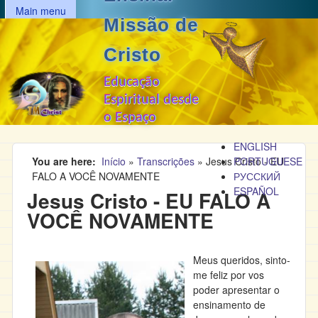
MAIN MENU
Passar para o conteúdo
Main menu
Missão de
principal
Cristo
Educação
Espiritual desde
o Espaço
ENGLISH
You are here
Início
»
Transcrições
»
Jesus Cristo - EU
PORTUGUESE
FALO A VOCÊ NOVAMENTE
РУССКИЙ
ESPAÑOL
Jesus Cristo - EU FALO A
VOCÊ NOVAMENTE
Meus queridos, sinto-
me feliz por vos
poder apresentar o
ensinamento de