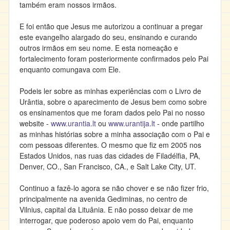
também eram nossos irmãos.
E foi então que Jesus me autorizou a continuar a pregar
este evangelho alargado do seu, ensinando e curando
outros irmãos em seu nome. E esta nomeação e
fortalecimento foram posteriormente confirmados pelo Pai
enquanto comungava com Ele.
Podeis ler sobre as minhas experiências com o Livro de
Urântia, sobre o aparecimento de Jesus bem como sobre
os ensinamentos que me foram dados pelo Pai no nosso
website -
www.urantia.lt
ou
www.urantija.lt
- onde partilho
as minhas histórias sobre a minha associação com o Pai e
com pessoas diferentes. O mesmo que fiz em 2005 nos
Estados Unidos, nas ruas das cidades de Filadélfia, PA,
Denver, CO., San Francisco, CA., e Salt Lake City, UT.
Continuo a fazê-lo agora se não chover e se não fizer frio,
principalmente na avenida Gediminas, no centro de
Vilnius, capital da Lituânia. E não posso deixar de me
interrogar, que poderoso apoio vem do Pai, enquanto