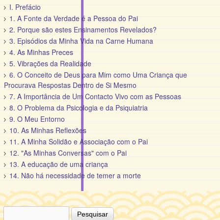
I. Prefácio
1. A Fonte da Verdade é a Pessoa do Pai
2. Porque são estes Ensinamentos Revelados?
3. Episódios da Minha Vida na Carne Humana
4. As Minhas Preces
5. Vibrações da Realidade
6. O Conceito de Deus para Mim como Uma Criança que
Procurava Respostas Dentro de Si Mesmo
7. A Importância de Um Contacto Vivo com as Pessoas
8. O Problema da Psicologia e da Psiquiatria
9. O Meu Entorno
10. As Minhas Reflexões
11. A Minha Solidão e Associação com o Pai
12. "As Minhas Conversas" com o Pai
13. A educação de uma criança
14. Não há necessidade de temer a morte
Pesquisar
Formulário de pesquisa