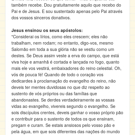
também recebe. Dou gratuitamente aquilo que recebo do
Pai e de Jesus. E sou sustentado apenas pelo Pai através
dos vossos sinceros donativos.
Jesus ensinou os seus apóstolos:
"Considerai os lírios, como eles crescem; eles não
trabalham, nem rodam; no entanto, digo-vos, mesmo
Salomão em toda a sua glória não se vestiu como um
destes. Se Deus assim veste a erva do campo, que está
viva hoje e amanhã é cortada e lançada no fogo, quanto
mais ele vos vestirá, embaixadores do reino celestial. Oh,
vós de pouca fé! Quando de todo o coração vos
dedicardes à proclamação do evangelho do reino, não
deveis ter mentes duvidosas no que diz respeito ao
sustento de vós próprios ou das famílias que
abandonastes. Se derdes verdadeiramente as vossas
vidas ao evangelho, vivereis segundo o evangelho. Se
sois discípulos crentes, deveis ganhar o vosso próprio pão
e contribuir para o sustento de todos os que ensinam,
pregam e curam. Se estais ansiosos pelo vosso pão e
pela água, em que sois diferentes das nações do mundo