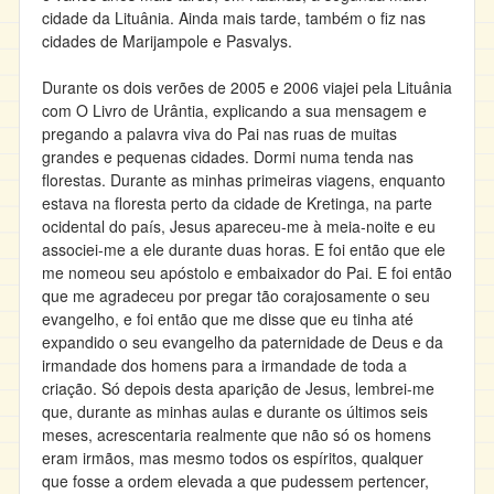
cidade da Lituânia. Ainda mais tarde, também o fiz nas
cidades de Marijampole e Pasvalys.
Durante os dois verões de 2005 e 2006 viajei pela Lituânia
com O Livro de Urântia, explicando a sua mensagem e
pregando a palavra viva do Pai nas ruas de muitas
grandes e pequenas cidades. Dormi numa tenda nas
florestas. Durante as minhas primeiras viagens, enquanto
estava na floresta perto da cidade de Kretinga, na parte
ocidental do país, Jesus apareceu-me à meia-noite e eu
associei-me a ele durante duas horas. E foi então que ele
me nomeou seu apóstolo e embaixador do Pai. E foi então
que me agradeceu por pregar tão corajosamente o seu
evangelho, e foi então que me disse que eu tinha até
expandido o seu evangelho da paternidade de Deus e da
irmandade dos homens para a irmandade de toda a
criação. Só depois desta aparição de Jesus, lembrei-me
que, durante as minhas aulas e durante os últimos seis
meses, acrescentaria realmente que não só os homens
eram irmãos, mas mesmo todos os espíritos, qualquer
que fosse a ordem elevada a que pudessem pertencer,