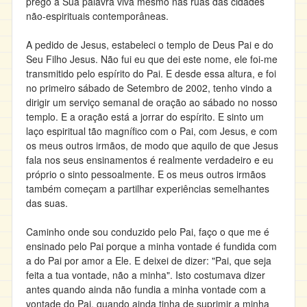
prego a Sua palavra viva mesmo nas ruas das cidades
não-espirituais contemporâneas.
A pedido de Jesus, estabeleci o templo de Deus Pai e do
Seu Filho Jesus. Não fui eu que dei este nome, ele foi-me
transmitido pelo espírito do Pai. E desde essa altura, e foi
no primeiro sábado de Setembro de 2002, tenho vindo a
dirigir um serviço semanal de oração ao sábado no nosso
templo. E a oração está a jorrar do espírito. E sinto um
laço espiritual tão magnífico com o Pai, com Jesus, e com
os meus outros irmãos, de modo que aquilo de que Jesus
fala nos seus ensinamentos é realmente verdadeiro e eu
próprio o sinto pessoalmente. E os meus outros irmãos
também começam a partilhar experiências semelhantes
das suas.
Caminho onde sou conduzido pelo Pai, faço o que me é
ensinado pelo Pai porque a minha vontade é fundida com
a do Pai por amor a Ele. E deixei de dizer: "Pai, que seja
feita a tua vontade, não a minha". Isto costumava dizer
antes quando ainda não fundia a minha vontade com a
vontade do Pai, quando ainda tinha de suprimir a minha