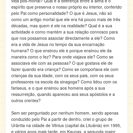
vida pós-mortal? Qual é a diferença entre a alma e o
espírito que preserva o nosso próprio eu interior, conferido
pelo Pai como personalidade? O que é Jesus, não só
como um antigo mortal que ele era há pouco mais de três
décadas, mas quem é ele na realidade? Qual é a sua
actividade e como mantém a sua relação connosco para
que nos possamos associar directamente a ele? Como
era a vida de Jesus no tempo da sua encarnação
humana? O que ensinou ele e porque ensinou ele da
maneira como o fez? Para onde viajava ele? Como se
associava ele com as pessoas? O que gostava ele de
fazer quando era criança? Como se comportava ele com
crianças da sua idade, com os seus pais, com os seus
professores na escola da sinagoga? Como lidou com os
fariseus, e o que ensinou aos homens após a sua
ressurreição, quando apareceu aos seus apóstolos e a
outros crentes?
Sem ser perguntado por nenhum homem, sendo apenas
conduzido pelo Pai a partir de dentro, criei o grupo de
Urântia na cidade de Vilnius (capital da Lituânia) em 1995,
e vários anos mais tarde, em Kaunas, a segunda maior