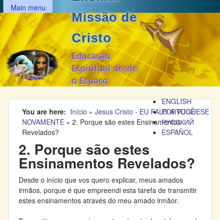
MAIN MENU
Passar para o conteúdo
Main menu
Missão de
principal
Cristo
Educação
Espiritual desde
o Espaço
ENGLISH
You are here
Início
»
Jesus Cristo - EU FALO A VOCÊ
PORTUGUESE
NOVAMENTE
»
2. Porque são estes Ensinamentos
РУССКИЙ
Revelados?
ESPAÑOL
2. Porque são estes
Ensinamentos Revelados?
Desde o início que vos quero explicar, meus amados
irmãos, porque é que empreendi esta tarefa de transmitir
estes ensinamentos através do meu amado irmãor.