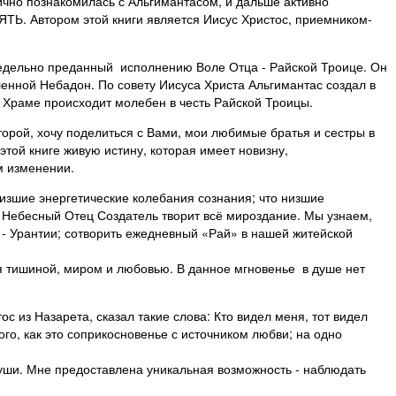
ично познакомилась с Альгимантасом, и дальше активно
ПЯТЬ. Автором этой книги является Иисус Христос, приемником-
спредельно преданный исполнению Воле Отца - Райской Троице. Он
енной Небадон. По совету Иисуса Христа Альгимантас создал в
 Храме происходит молебен в честь Райской Троицы.
рой, хочу поделиться с Вами, мои любимые братья и сестры в
той книге живую истину, которая имеет новизну,
м изменении.
изшие энергетические колебания сознания; что низшие
 Небесный Отец Создатель творит всё мироздание. Мы узнаем,
 - Урантии; сотворить ежедневный «Рай» в нашей житейской
я тишиной, миром и любовью. В данное мгновенье в душе нет
с из Назарета, сказал такие слова: Кто видел меня, тот видел
го, как это соприкосновенье с источником любви; на одно
уши. Мне предоставлена уникальная возможность - наблюдать