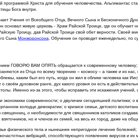
программой Христа для обучения человечества. Альгимантас ста
тицы Бога внутри.
чает Учения от Всеобщего Отца, Вечного Сына и Бесконечного Дух
он основал живую церковь - Храм Райской Троице, где он обучает
айскую Троицу, дав Райской Троице свой обет верности. Своей ми
ного Сына
Монжоронсона
. Обучение он проводит еженедельно, по с
ением ГОВОРЮ ВАМ ОПЯТЬ обращается к современному человеку; об
аняются из Отца по всему творению – космосу – а также и из нас, 
облемы, каким был его путь, когда он жил в облике человека как Ии
 о своём духовном ранге, дух какого уровня он есть в действительн
толы. Именно из-за этого, чтобы исправить эти искажения учений,
ти экономики современности; о двуличии сегодняшней политики; о 
рпанном колодце демократии; о кризисе семьи, детского воспитани
-священниц, о необходимости для священников католиков создават
 взяточников, но и членов их семей, на весь их город, даже на общ
овье физического тела и нынешнее непригодное лечение болезней;
кочастотных вибраций, способствующего появлению вирусов и их м