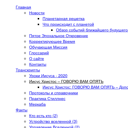
Перейти к основному содержанию
Главная
Main menu
Новости
Планетарная решетка
Что происходит с планетой
Обзор событий ближайшего будущего 
Пятое Эпохальное Откровение
Корректирующее Время
Обучающая Миссия
Глоссарий
О сайте
Контакты
Транскрипты
Уроки Иисуса - 2020
Иисус Христос – ГОВОРЮ ВАМ ОПЯТЬ
Иисус Христос: ГОВОРЮ ВАМ ОПЯТЬ – Доп
Протоколы и справочники
Практика Стиллнес
Меркаба
Факты
Кто есть кто (2)
Устройство вселенной (3)
Управление Вселенной (2)