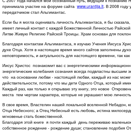
С 2007 года начался мой осознанный путь, ведущий к познанию 
принимала участие на форуме сайта
www.urantija.lt
. В 2008 году
передатчиком стал Альгимантас.
Если бы я могла оценивать личность Альгимантаса, я бы сказала
имеет личный контакт с каждой Божественной Личностью Райской
Литве Живую Религию Райской Троицы. Храм основан для поклоне
Благодаря контактам Альгимантаса, я изучаю Учения Иисуса Хри
духе Отца. Хотя в настоящее время много сайтов заполнены духо
неповторимость, и актуальность для настоящего времени, так как
Иисус Христос познакомит вас с энергетическими информационны
энергетические колебания сознания всегда подвластны высшим э
что на основании любви - настоящей любви, каждый из нас может
действительности, потому что мы дети Одного Отца, который име
Каждый раз, как только я открываю эту книгу, это новое Откро
места тем чертам характера, которые не украшают мою личность
В свое время, Властелин нашей локальной вселенной Небадон, ког
Отца Небесного; а Отец Небесный есть любовь, истина милосердие
мгновенье стать божественной.
Благодаря этой книге я почти каждый день переживаю маленькое
собственное рождение - рождение души; становление подобия От