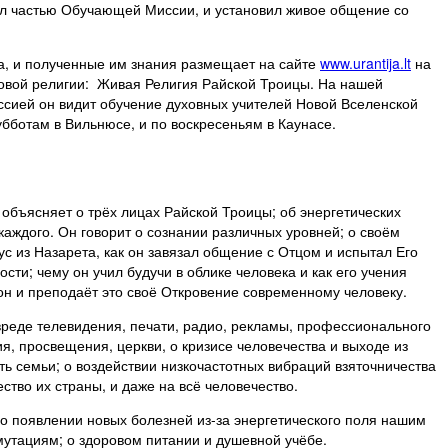
л частью Обучающей Миссии, и установил живое общение со
а, и полученные им знания размещает на сайте
www.urantija.lt
на
 новой религии: Живая Религия Райской Троицы. На нашей
ссией он видит обучение духовных учителей Новой Вселенской
убботам в Вильнюсе, и по воскресеньям в Каунасе.
ъясняет о трёх лицах Райской Троицы; об энергетических
каждого. Он говорит о сознании различных уровней; о своём
сус из Назарета, как он завязал общение с Отцом и испытал Его
ости; чему он учил будучи в облике человека и как его учения
 он и преподаёт это своё Откровение современному человеку.
вреде телевидения, печати, радио, рекламы, профессионального
я, просвещения, церкви, о кризисе человечества и выходе из
ь семьи; о воздействии низкочастотных вибраций взяточничества
ество их страны, и даже на всё человечество.
 о появлении новых болезней из-за энергетического поля нашим
утациям; о здоровом питании и душевной учёбе.