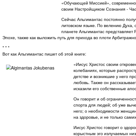
«Обучающей Миссией», современной 
своим Настройщиком Сознания - Час
Сейчас Альгимантас постоянно полу
литовском языке. По велению Духа, 
планете Альгимантас представляет Р
Эпохе, также как выложить путь для прихода во плоти Арбитраж
* * *
Вот как Альгимантас пишет об этой книге:
«Иисус Христос своим откров
колебаниях, которые распростр
детстве и возникшие у него пр
любовь. Также он рассказывает
исказили его собственные апос
Он говорит и об ограниченнос
спорта для людей; об уже выче
него; о необходимости женщин
на здоровье, и не только самих
Иисус Христос говорит о здор
корыстным эго излучаемых низ