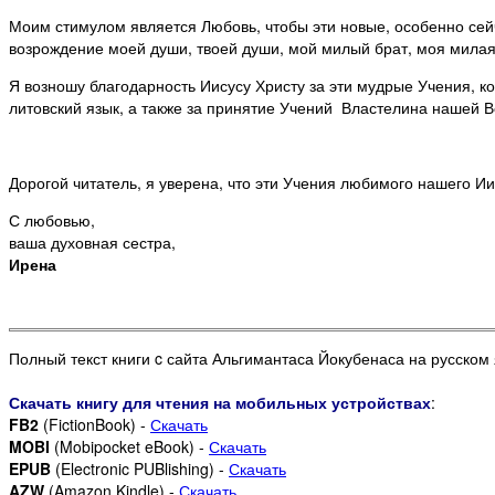
Моим стимулом является Любовь, чтобы эти новые, особенно сейч
возрождение моей души, твоей души, мой милый брат, моя милая 
Я возношу благодарность Иисусу Христу за эти мудрые Учения, 
литовский язык, а также за принятие Учений Властелина нашей В
Дорогой читатель, я уверена, что эти Учения любимого нашего Ии
С любовью,
ваша духовная сестра,
Ирена
Полный текст книги c сайта Альгимантаса Йокубенаса на русском
Скачать книгу для чтения на мобильных устройствах
:
FB2
(FictionBook) -
Скачать
MOBI
(Mobipocket eBook) -
Скачать
EPUB
(Electronic PUBlishing) -
Скачать
AZW
(Amazon Kindle) -
Скачать