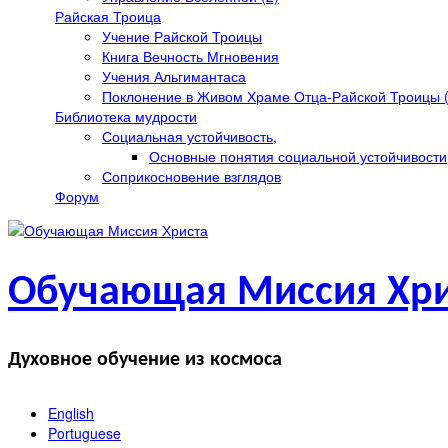
Райская Троица
Учение Райской Троицы
Книга Вечность Мгновения
Учения Альгимантаса
Поклонение в Живом Храме Отца-Райской Троицы (
Библиотека мудрости
Социальная устойчивость,
Основные понятия социальной устойчивости
Соприкосновение взглядов
Форум
Обучающая Миссия Хри
Духовное обучение из космоса
English
Portuguese