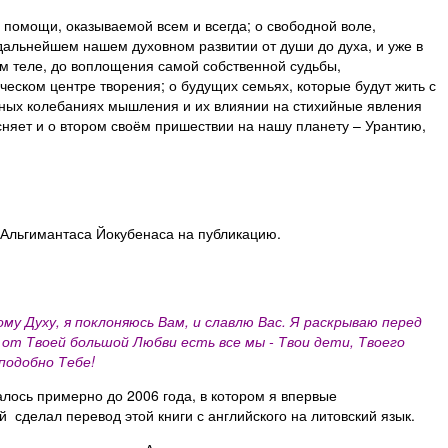
помощи, оказываемой всем и всегда; о свободной воле,
дальнейшем нашем духовном развитии от души до духа, и уже в
м теле, до воплощения самой собственной судьбы,
еском центре творения; о будущих семьях, которые будут жить с
онных колебаниях мышления и их влиянии на стихийные явления
сняет и о втором своём пришествии на нашу планету – Урантию,
Альгимантаса Йокубенаса на публикацию.
у Духу, я поклоняюсь Вам, и славлю Вас. Я раскрываю перед
от Твоей большой Любви есть все мы - Твои дети, Твоего
подобно Тебе!
алось примерно до 2006 года, в котором я впервые
 сделал перевод этой книги с английского на литовский язык.