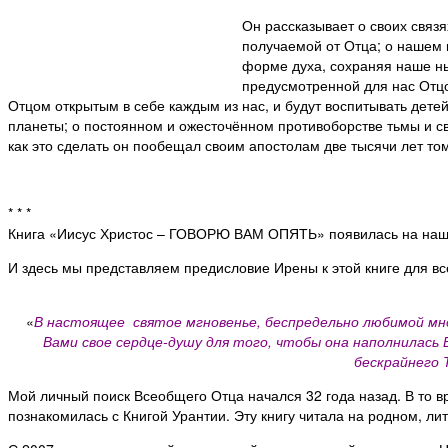
Он рассказывает о своих связ
получаемой от Отца; о нашем 
форме духа, сохраняя наше ны
предусмотренной для нас Отцо
Отцом открытым в себе каждым из нас, и будут воспитывать дет
планеты; о постоянном и ожесточённом противоборстве тьмы и св
как это сделать он пообещал своим апостолам две тысячи лет то
* * *
Книга «Иисус Христос – ГОВОРЮ ВАМ ОПЯТЬ» появилась на наше
И здесь мы представляем предисловие Ирены к этой книге для вс
«
В настоящее святое мгновенье, беспредельно любимой мною
Вами свое сердце-душу для того, чтобы она наполнилась
бескрайнего 
Мой личный поиск Всеобщего Отца начался 32 года назад. В то в
познакомилась с Книгой Урантии. Эту книгу читала на родном, ли