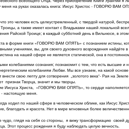
Небесного Всеобщего Отца. Через приобретение Книги Урантии я л
 у меня на руках оказалась книга: Иисус Христос - ГОВОРЮ ВАМ О
, что это человек есть целеустремленный, с твердой натурой, бе
 Троицы, а также имеет контакт с Владыками нашей локальной всел
ния Райской Троице; в каждый субботний день в Вильнюсе, в этом
ста в форме книги «ГОВОРЮ ВАМ ОПЯТЬ» с познанием истины, кото
вными учениями, вы, для своего духовного возрождения найдёте в э
 истина на нашей сфере не является статической, она в постоянно
ми колебаниями сознания; познакомит с тем, что есть высшие и н
нергетическим колебаниям Любви. Мы все узнаем, на какой основе
 внести свою лепту для сотворения „золотого века“- Рая на Земле
ет признак Творца, значит и мы творцы.
вение Иисуса Христа, «ГОВОРЮ ВАМ ОПЯТЬ», то сердце наполняетс
 - настоящую меня.
да ходил по нашей сфере в человеческом облике, как Иисус Христо
, благодать и красота. Нет в мире мгновенья более величественно
 чудо, глядя на себя со стороны, я вижу трансформацию своей д
ца. Этот процесс рождения я буду наблюдать целую вечность.