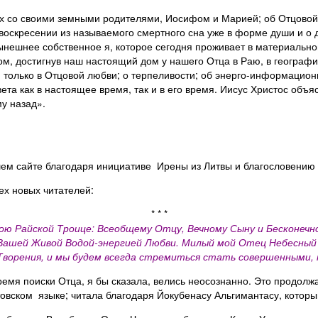
ях со своими земными родителями, Иосифом и Марией; об Отцовой 
воскресении из называемого смертного сна уже в форме души и о 
нешнее собственное я, которое сегодня проживает в материально
м, достигнув наш настоящий дом у нашего Отца в Раю, в географич
ей только в Отцовой любви; о терпеливости; об энерго-информаци
ета как в настоящее время, так и в его время. Иисус Христос объя
му назад».
м сайте благодаря инициативе Ирены из Литвы и благословению 
ех новых читателей:
* * *
 Райской Троице: Всеобщему Отцу, Вечному Сыну и Бесконечном
 Вашей Живой Водой-энергией Любви. Милый мой Отец Небесный 
Творения, и мы будем всегда стремиться стать совершенными, 
ремя поиски Отца, я бы сказала, велись неосознанно. Это продолж
товском языке; читала благодаря Йокубенасу Альгимантасу, который