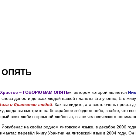
М ОПЯТЬ
 Христос – ГОВОРЮ ВАМ ОПЯТЬ
», автором которой является
Иис
снова донести до всех людей нашей планеты Его учение, Его живую 
Бога и братство людей
. Как вы видите, эта весть очень проста
му, когда вы смотрите на бескрайнее звёздное небо, знайте, что в
орый всех любит огромной любовью, выше человеческого пониман
 Йокубенас на своём родном литовском языке, в декабре 2006 года 
ьгимантас перевёл Книгу Урантии на литовский язык в 2004
. Он
году