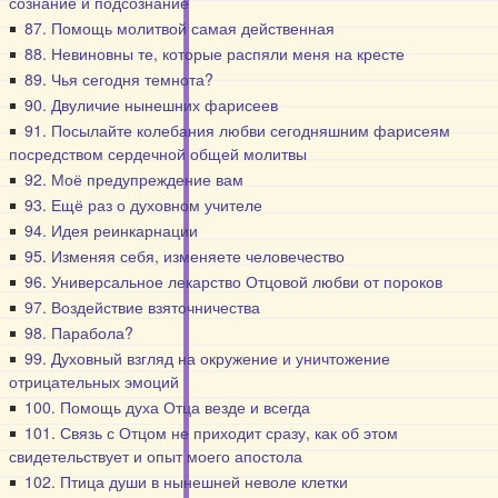
сознание и подсознание
87. Помощь молитвой самая действенная
88. Невиновны те, которые распяли меня на кресте
89. Чья сегодня темнота?
90. Двуличие нынешних фарисеев
91. Посылайте колебания любви сегодняшним фарисеям
посредством сердечной общей молитвы
92. Моё предупреждение вам
93. Ещё раз о духовном учителе
94. Идея реинкарнации
95. Изменяя себя, изменяете человечество
96. Универсальное лекарство Отцовой любви от пороков
97. Воздействие взяточничества
98. Парабола?
99. Духовный взгляд на окружение и уничтожение
отрицательных эмоций
100. Помощь духа Отца везде и всегда
101. Связь с Отцом не приходит сразу, как об этом
свидетельствует и опыт моего апостола
102. Птица души в нынешней неволе клетки