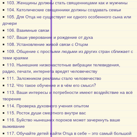
103. Женщины должны стать священницами как и мужчины
104. Католические священники должны создавать семьи
105. Для Отца не существует ни одного особенного сына или
дочери
106. Взаимные связи
107. Ваше уверование и рождение от духа
108. Установление живой связи с Отцом
109. Общение с простыми людьми из других стран сближает с
теми краями
110. Нынешние низкочастотные вибрации телевидения,
радио, печати, интернета вредят человечеству
111. Заложником рекламы стало человечество
112. Что такое обучение и в чём его смысл?
113. Ваши интересы и потребности имеют воздействие на всё
творение
114. Проверка духовного учения опытом
115. Росток души смертного внутри вас
116. Буйство нынешних пороков может зачеркнуть ваше
выживание
117. Обучайте детей найти Отца в себе – это самый большой