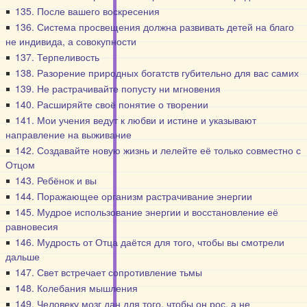
135. После вашего воскресения
136. Система просвещения должна развивать детей на благо
не индивида, а совокупности
137. Терпеливость
138. Разорение природных богатств губительно для вас самих
139. Не растрачивайте попусту ни мгновения
140. Расширяйте своё понятие о творении
141. Мои учения ведут к любви и истине и указывают
направление на выживание
142. Создавайте новую жизнь и лелейте её только совместно с
Отцом
143. Ребёнок и вы
144. Поражающее организм растрачивание энергии
145. Мудрое использование энергии и восстановление её
равновесия
146. Мудрость от Отца даётся для того, чтобы вы смотрели
дальше
147. Свет встречает сопротивление тьмы
148. Колебания мышления
149. Человеку мозг дан для того, чтобы он рос, а не