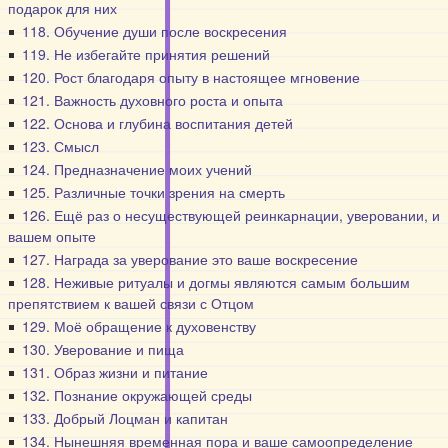
подарок для них
118. Обучение души после воскресения
119. Не избегайте принятия решений
120. Рост благодаря опыту в настоящее мгновение
121. Важность духовного роста и опыта
122. Основа и глубина воспитания детей
123. Смысл
124. Предназначение моих учений
125. Различные точки зрения на смерть
126. Ещё раз о несуществующей реинкарнации, уверовании, и
вашем опыте
127. Награда за уверование это ваше воскресение
128. Неживые ритуалы и догмы являются самым большим
препятствием к вашей связи с Отцом
129. Моё обращение к духовенству
130. Уверование и пища
131. Образ жизни и питание
132. Познание окружающей среды
133. Добрый Лоцман и капитан
134. Нынешняя временная пора и ваше самоопределение