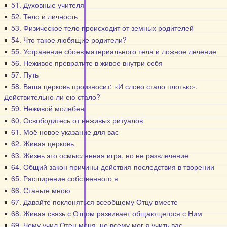
51. Духовные учителя
52. Тело и личность
53. Физическое тело происходит от земных родителей
54. Что такое любящие родители?
55. Устранение сбоев материального тела и ложное лечение
56. Неживое превратите в живое внутри себя
57. Путь
58. Ваша церковь произносит: «И слово стало плотью».
Действительно ли ею стало?
59. Неживой молебен
60. Освободитесь от неживых ритуалов
61. Моё новое указание для вас
62. Живая церковь
63. Жизнь это осмысленная игра, но не развлечение
64. Общий закон причины-действия-последствия в творении
65. Расширение собственного я
66. Станьте мною
67. Давайте поклоняться всеобщему Отцу вместе
68. Живая связь с Отцом развивает общающегося с Ним
69. Чему учил Отец меня, не всему мог я учить вас