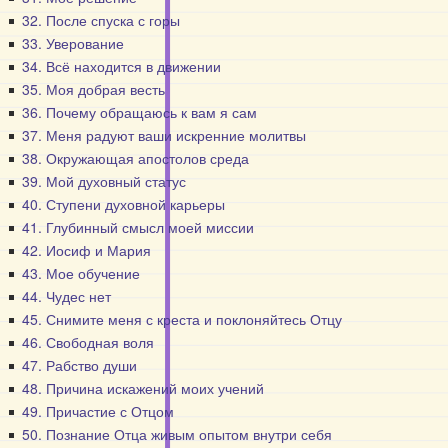
32. После спуска с горы
33. Уверование
34. Всё находится в движении
35. Моя добрая весть
36. Почему обращаюсь к вам я сам
37. Меня радуют ваши искренние молитвы
38. Окружающая апостолов среда
39. Мой духовный статус
40. Ступени духовной карьеры
41. Глубинный смысл моей миссии
42. Иосиф и Мария
43. Мое обучение
44. Чудес нет
45. Снимите меня с креста и поклоняйтесь Отцу
46. Свободная воля
47. Рабство души
48. Причина искажений моих учений
49. Причастие с Отцом
50. Познание Отца живым опытом внутри себя