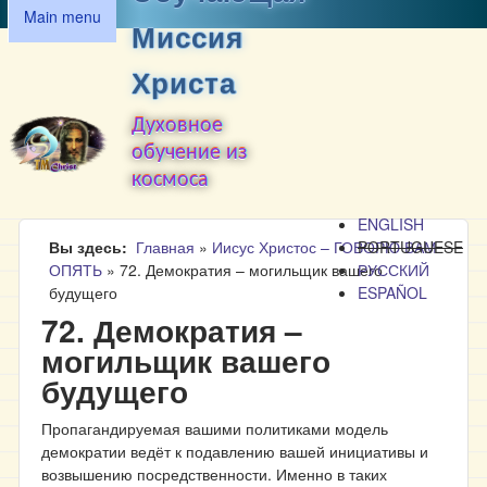
MAIN MENU
Перейти к основному
Main menu
Миссия
содержанию
Христа
Духовное
обучение из
космоса
ENGLISH
Вы здесь
Главная
»
Иисус Христос – ГОВОРЮ ВАМ
PORTUGUESE
ОПЯТЬ
»
72. Демократия – могильщик вашего
РУССКИЙ
будущего
ESPAÑOL
72. Демократия –
могильщик вашего
будущего
Пропагандируемая вашими политиками модель
демократии ведёт к подавлению вашей инициативы и
возвышению посредственности. Именно в таких