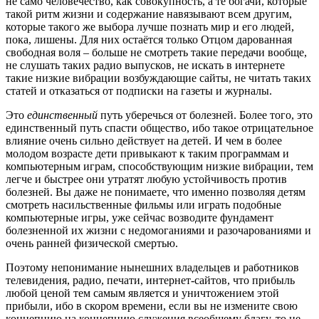
не само человечество, как совокупность, а те богачи, которые
такой ритм жизни и содержание навязывают всем другим,
которые такого же выбора лучше познать мир и его людей,
пока, лишены. Для них остаётся только Отцом дарованная
свободная воля – больше не смотреть такие передачи вообще,
не слушать таких радио выпусков, не искать в интернете
такие низкие вибрации возбуждающие сайты, не читать таких
статей и отказаться от подписки на газеты и журналы.
Это
единственный
путь уберечься от болезней. Более того, это
единственный путь спасти общество, ибо такое отрицательное
влияние очень сильно действует на детей. И чем в более
молодом возрасте дети привыкают к таким программам и
компьютерным играм, способствующим низкие вибрации, тем
легче и быстрее они утратят любую устойчивость против
болезней. Вы даже не понимаете, что именно позволяя детям
смотреть насильственные фильмы или играть подобные
компьютерные игры, уже сейчас возводите фундамент
болезненной их жизни с недомоганиями и разочарованиями и
очень ранней физической смертью.
Поэтому непонимание нынешних владельцев и работников
телевидения, радио, печати, интернет-сайтов, что прибыль
любой ценой тем самым является и уничтожением этой
прибыли, ибо в скором времени, если вы не измените свою
концепцию на концепцию служения всеобщему благу, то не