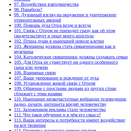
97. Воздействие взяточничества
98. Парабола?
99. Духовный взгляд на окружение и уничтожение
отрицательных эмоций
100. Помощь духа Отца везде и всегда
101. Связь с Отцом не приходит сразу, как об этом
свидетельствует и опыт моего апостола
102. Птица души в нынешней неволе клетки
103. Женщины должны стать священницами как и
мужчины
104. Католические священники должны создавать семьи
105. Для Отца не существует ни одного особенного
сына или дочери
106. Взаимные связи
107. Ваше уверование и рождение от духа
108. Установление живой связи с Отцом
109. Общение с простыми людьми из других стран
сближает с теми краями
110. Нынешние низкочастотные вибрации телевидения,
радио, печати, интернета вредят человечеству
111. Заложником рекламы стало человечество
112. Что такое обучение и в чём его смысл?
113. Ваши интересы и потребности имеют воздействие
на всё творение
114. Проверка духовного учения опытом