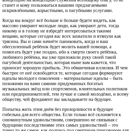
станет и кому пользоваться вашими предлагаемыми
искривлёнными, корыстными, и пагубными услугами.
Когда вы вокруг всё больше и больше будете видеть, как
массово умирают молодые люди, как умирают дети, тогда
никому и в голову не взбредёт интересоваться такими
вещами, которые сегодня вас всех захватили и втянули как
трясина. Вы и сами начнёте паниковать, когда и ваш
обессиленный ребёнок будет молить вашей помощи, а
помогать будет уже поздно, ибо к смерти своего ребёнка,
любимого ребёнка, вы уже приложили руку своей такой
пагубной деятельностью, которая ныне вам кажется, что
приносит хорошую прибыль. Это обманчивая иллюзия. И чем
быстрее от неё освободятся те, которые сегодня формируют
идеалы молодого поколения – материальные идеалы – быть
похожими на вами самими придуманных богатых
музыкальных звёзд или спортсменов, влиятельных политиков
или предпринимателей, тем лучше и самой молодёжи, и всему
обществу, чей фундамент вы закладываете на будущее.
Попытка жить этим днём без прозорливости в будущее
гибельна для всего общества. Если только всё склоняется к
сиюминутным удовольствиям, совершенно не связывая с
будущими последствиями этих самых удовольствий – это
точно то же самое, как подпись под смертным приговором для