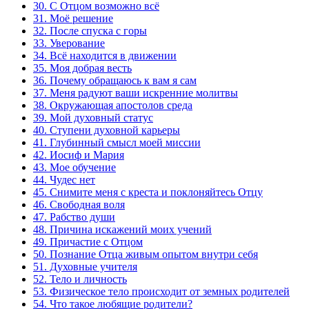
30. С Отцом возможно всё
31. Моё решение
32. После спуска с горы
33. Уверование
34. Всё находится в движении
35. Моя добрая весть
36. Почему обращаюсь к вам я сам
37. Меня радуют ваши искренние молитвы
38. Окружающая апостолов среда
39. Мой духовный статус
40. Ступени духовной карьеры
41. Глубинный смысл моей миссии
42. Иосиф и Мария
43. Мое обучение
44. Чудес нет
45. Снимите меня с креста и поклоняйтесь Отцу
46. Свободная воля
47. Рабство души
48. Причина искажений моих учений
49. Причастие с Отцом
50. Познание Отца живым опытом внутри себя
51. Духовные учителя
52. Тело и личность
53. Физическое тело происходит от земных родителей
54. Что такое любящие родители?