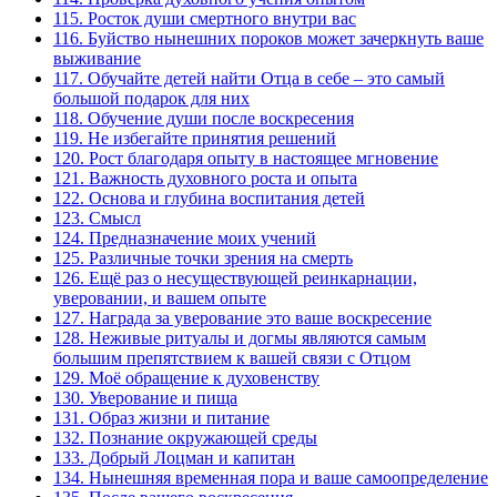
115. Росток души смертного внутри вас
116. Буйство нынешних пороков может зачеркнуть ваше
выживание
117. Обучайте детей найти Отца в себе – это самый
большой подарок для них
118. Обучение души после воскресения
119. Не избегайте принятия решений
120. Рост благодаря опыту в настоящее мгновение
121. Важность духовного роста и опыта
122. Основа и глубина воспитания детей
123. Смысл
124. Предназначение моих учений
125. Различные точки зрения на смерть
126. Ещё раз о несуществующей реинкарнации,
уверовании, и вашем опыте
127. Награда за уверование это ваше воскресение
128. Неживые ритуалы и догмы являются самым
большим препятствием к вашей связи с Отцом
129. Моё обращение к духовенству
130. Уверование и пища
131. Образ жизни и питание
132. Познание окружающей среды
133. Добрый Лоцман и капитан
134. Нынешняя временная пора и ваше самоопределение