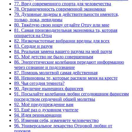
77. Вред современного спорта для человечества
78. Ограниченность современной экономики
79. Духовные лидеры в действительности имеются,
только, пока, невидимы
80. Тяжёлую свою ношу отдайте Отцу или мне
81. Самая производительная экономика та, которая
опирается на Отца
82. Низкочастотные вибрации вредны для всех
83. Сердце и разум
84. Реальная замена вашего разума на мой разум
85. Моё детство не было совершенным
86. Энергетические колебания передают информацию
через сознание и подсознание
87. Помощь молитвой самая действенная
88. Невиновны те, которые распяли меня на кресте
89. Чья сегодня темнота?
90. Двуличие нынешних фарисеев
91. Посылайте колебания любви сегодняшним фарисеям
посредством сердечной общей молитвы
92. Моё предупреждение вам
93. Ещё раз о духовном учителе
94. Идея реинкарнации
95. Изменяя себя, изменяете человечество
96. Универсальное лекарство Отцовой любви от
пороков