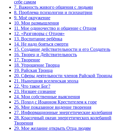
себе самом
7. Важность живого общения с людьми
8. Проблема психологии и психиатрии
9. Моё окружение
10. Мои размышления
11. Мое одиночество и общение с Отцом
12. «Разговоры с Отцом»
13. Воспитание ребёнка
14. Не надо бояться смерти
15. Создание действительности и его Создатель
16. Творец и Действительность
17. Творение
18. Упрощение Творца
19. Райская Троица
20. Сферы деятельности членов Райской Троицы
21. Нынешняя вселенская эпоха
22. Что такое Бог?
23. Низшее сознание
24. Мои собственные выяснения
25. Поход с Иоанном Крестителем к горе
26. Мне показанное видение творения
27. Информационные энергетические колебания
28. Красочный океан энергетических колебаний
Творения
29. Мое желание открыть Отца людям