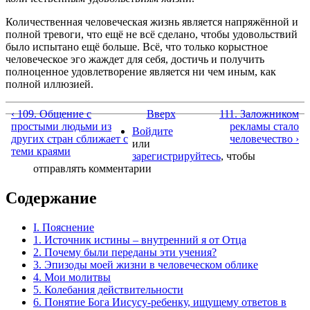
Количественная человеческая жизнь является напряжённой и
полной тревоги, что ещё не всё сделано, чтобы удовольствий
было испытано ещё больше. Всё, что только корыстное
человеческое эго жаждет для себя, достичь и получить
полноценное удовлетворение является ни чем иным, как
полной иллюзией.
‹ 109. Общение с
Вверх
111. Заложником
простыми людьми из
рекламы стало
Войдите
других стран сближает с
человечество ›
или
теми краями
зарегистрируйтесь
, чтобы
отправлять комментарии
Содержание
I. Пояснение
1. Источник истины – внутренний я от Отца
2. Почему были переданы эти учения?
3. Эпизоды моей жизни в человеческом облике
4. Мои молитвы
5. Колебания действительности
6. Понятие Бога Иисусу-ребенку, ищущему ответов в