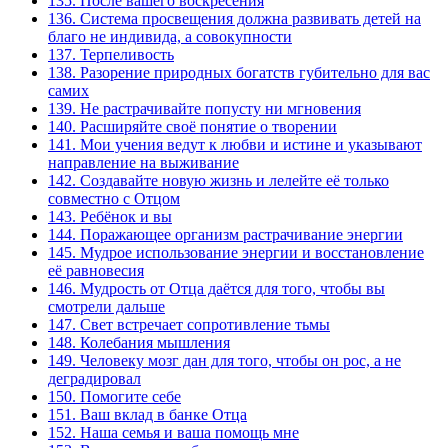
135. После вашего воскресения
136. Система просвещения должна развивать детей на
благо не индивида, а совокупности
137. Терпеливость
138. Разорение природных богатств губительно для вас
самих
139. Не растрачивайте попусту ни мгновения
140. Расширяйте своё понятие о творении
141. Мои учения ведут к любви и истине и указывают
направление на выживание
142. Создавайте новую жизнь и лелейте её только
совместно с Отцом
143. Ребёнок и вы
144. Поражающее организм растрачивание энергии
145. Мудрое использование энергии и восстановление
её равновесия
146. Мудрость от Отца даётся для того, чтобы вы
смотрели дальше
147. Свет встречает сопротивление тьмы
148. Колебания мышления
149. Человеку мозг дан для того, чтобы он рос, а не
деградировал
150. Помогите себе
151. Ваш вклад в банке Отца
152. Наша семья и ваша помощь мне