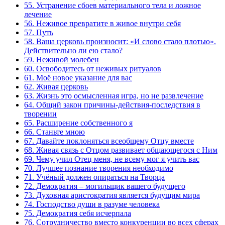
55. Устранение сбоев материального тела и ложное
лечение
56. Неживое превратите в живое внутри себя
57. Путь
58. Ваша церковь произносит: «И слово стало плотью».
Действительно ли ею стало?
59. Неживой молебен
60. Освободитесь от неживых ритуалов
61. Моё новое указание для вас
62. Живая церковь
63. Жизнь это осмысленная игра, но не развлечение
64. Общий закон причины-действия-последствия в
творении
65. Расширение собственного я
66. Станьте мною
67. Давайте поклоняться всеобщему Отцу вместе
68. Живая связь с Отцом развивает общающегося с Ним
69. Чему учил Отец меня, не всему мог я учить вас
70. Лучшее познание творения необходимо
71. Учёный должен опираться на Творца
72. Демократия – могильщик вашего будущего
73. Духовная аристократия является будущим мира
74. Господство души в разуме человека
75. Демократия себя исчерпала
76. Сотрудничество вместо конкуренции во всех сферах