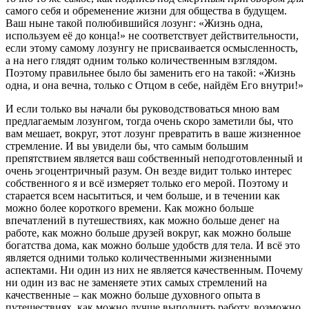
самого себя и обременение жизни для общества в будущем.
Ваш ныне такой полюбившийся лозунг: «Жизнь одна,
используем её до конца!» не соответствует действительности,
если этому самому лозунгу не присваивается осмысленность,
а на него глядят одним только количественным взглядом.
Поэтому правильнее было бы заменить его на такой: «Жизнь
одна, и она вечна, только с Отцом в себе, найдём Его внутри!»
И если только вы начали бы руководствоваться мною вам
предлагаемым лозунгом, тогда очень скоро заметили бы, что
вам мешает, вокруг, этот лозунг превратить в ваше жизненное
стремление. И вы увидели бы, что самым большим
препятствием является ваш собственный неподготовленный и
очень эгоцентричный разум. Он везде видит только интерес
собственного я и всё измеряет только его мерой. Поэтому и
старается всем насытиться, и чем больше, и в течении как
можно более короткого времени. Как можно больше
впечатлений в путешествиях, как можно больше денег на
работе, как можно больше друзей вокруг, как можно больше
богатства дома, как можно больше удобств для тела. И всё это
является одними только количественными жизненными
аспектами. Ни один из них не является качественным. Почему
ни один из вас не заменяете этих самых стремлений на
качественные – как можно больше духовного опыта в
путешествиях, как можно лучше выполнить работу, возможно