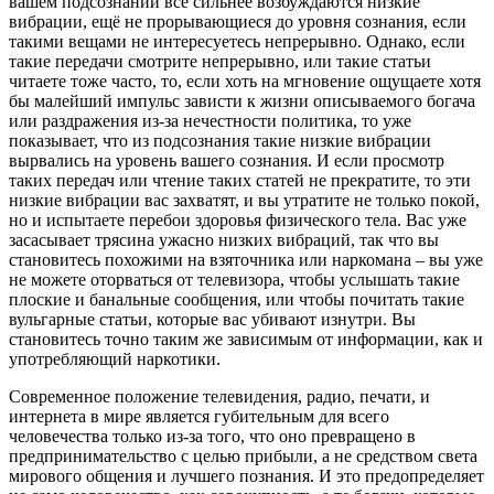
вашем подсознании всё сильнее возбуждаются низкие
вибрации, ещё не прорывающиеся до уровня сознания, если
такими вещами не интересуетесь непрерывно. Однако, если
такие передачи смотрите непрерывно, или такие статьи
читаете тоже часто, то, если хоть на мгновение ощущаете хотя
бы малейший импульс зависти к жизни описываемого богача
или раздражения из-за нечестности политика, то уже
показывает, что из подсознания такие низкие вибрации
вырвались на уровень вашего сознания. И если просмотр
таких передач или чтение таких статей не прекратите, то эти
низкие вибрации вас захватят, и вы утратите не только покой,
но и испытаете перебои здоровья физического тела. Вас уже
засасывает трясина ужасно низких вибраций, так что вы
становитесь похожими на взяточника или наркомана – вы уже
не можете оторваться от телевизора, чтобы услышать такие
плоские и банальные сообщения, или чтобы почитать такие
вульгарные статьи, которые вас убивают изнутри. Вы
становитесь точно таким же зависимым от информации, как и
употребляющий наркотики.
Современное положение телевидения, радио, печати, и
интернета в мире является губительным для всего
человечества только из-за того, что оно превращено в
предпринимательство с целью прибыли, а не средством света
мирового общения и лучшего познания. И это предопределяет