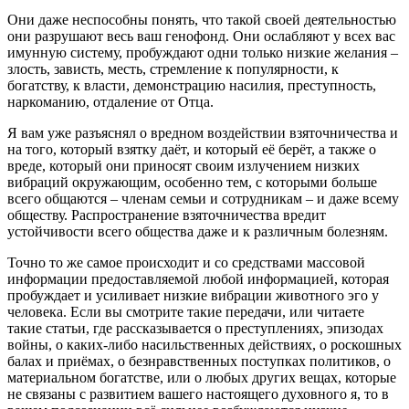
Они даже неспособны понять, что такой своей деятельностью
они разрушают весь ваш генофонд. Они ослабляют у всех вас
имунную систему, пробуждают одни только низкие желания –
злость, зависть, месть, стремление к популярности, к
богатству, к власти, демонстрацию насилия, преступность,
наркоманию, отдаление от Отца.
Я вам уже разъяснял о вредном воздействии взяточничества и
на того, который взятку даёт, и который её берёт, а также о
вреде, который они приносят своим излучением низких
вибраций окружающим, особенно тем, с которыми больше
всего общаются – членам семьи и сотрудникам – и даже всему
обществу. Распространение взяточничества вредит
устойчивости всего общества даже и к различным болезням.
Точно то же самое происходит и со средствами массовой
информации предоставляемой любой информацией, которая
пробуждает и усиливает низкие вибрации животного эго у
человека. Если вы смотрите такие передачи, или читаете
такие статьи, где рассказывается о преступлениях, эпизодах
войны, о каких-либо насильственных действиях, о роскошных
балах и приёмах, о безнравственных поступках политиков, о
материальном богатстве, или о любых других вещах, которые
не связаны с развитием вашего настоящего духовного я, то в