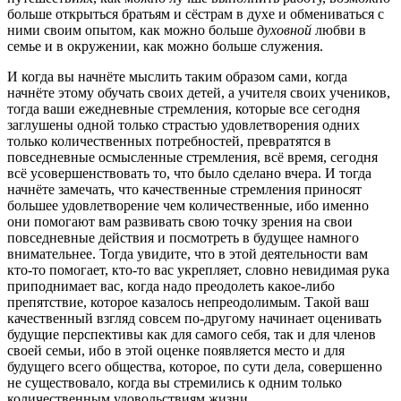
больше открыться братьям и сёстрам в духе и обмениваться с
ними своим опытом, как можно больше
духовной
любви в
семье и в окружении, как можно больше служения.
И когда вы начнёте мыслить таким образом сами, когда
начнёте этому обучать своих детей, а учителя своих учеников,
тогда ваши ежедневные стремления, которые все сегодня
заглушены одной только страстью удовлетворения одних
только количественных потребностей, превратятся в
повседневные осмысленные стремления, всё время, сегодня
всё усовершенствовать то, что было сделано вчера. И тогда
начнёте замечать, что качественные стремления приносят
большее удовлетворение чем количественные, ибо именно
они помогают вам развивать свою точку зрения на свои
повседневные действия и посмотреть в будущее намного
внимательнее. Тогда увидите, что в этой деятельности вам
кто-то помогает, кто-то вас укрепляет, словно невидимая рука
приподнимает вас, когда надо преодолеть какое-либо
препятствие, которое казалось непреодолимым. Такой ваш
качественный взгляд совсем по-другому начинает оценивать
будущие перспективы как для самого себя, так и для членов
своей семьи, ибо в этой оценке появляется место и для
будущего всего общества, которое, по сути дела, совершенно
не существовало, когда вы стремились к одним только
количественным удовольствиям жизни.