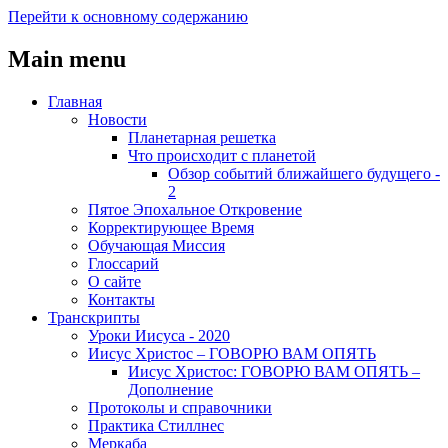
Перейти к основному содержанию
Main menu
Главная
Новости
Планетарная решетка
Что происходит с планетой
Обзор событий ближайшего будущего -
2
Пятое Эпохальное Откровение
Корректирующее Время
Обучающая Миссия
Глоссарий
О сайте
Контакты
Транскрипты
Уроки Иисуса - 2020
Иисус Христос – ГОВОРЮ ВАМ ОПЯТЬ
Иисус Христос: ГОВОРЮ ВАМ ОПЯТЬ –
Дополнение
Протоколы и справочники
Практика Стиллнес
Меркаба