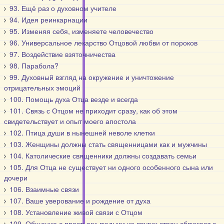
93. Ещё раз о духовном учителе
94. Идея реинкарнации
95. Изменяя себя, изменяете человечество
96. Универсальное лекарство Отцовой любви от пороков
97. Воздействие взяточничества
98. Парабола?
99. Духовный взгляд на окружение и уничтожение
отрицательных эмоций
100. Помощь духа Отца везде и всегда
101. Связь с Отцом не приходит сразу, как об этом
свидетельствует и опыт моего апостола
102. Птица души в нынешней неволе клетки
103. Женщины должны стать священницами как и мужчины
104. Католические священники должны создавать семьи
105. Для Отца не существует ни одного особенного сына или
дочери
106. Взаимные связи
107. Ваше уверование и рождение от духа
108. Установление живой связи с Отцом
109. Общение с простыми людьми из других стран сближает с