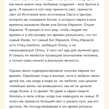
как меня казнят мои любимые создания – мои братья в
духе. Я пришел в этот мир принести свет, принести
свет об Источнике всех источников Света и Центре,
которого вы называете Богом, и которого евреи в мои
времена называли Иагве или Богом Израиля, Отцом
Израиля. Я пришёл в этот мир, чтобы людям тех
времён и в обстановке тех времён разъяснять, что тот
самый Иагве, тот самый Бог Израиля, Отец Израиля
есть Отец
каждого, любящий Отец, и не
наказывающий Отец
. У него нет ада для мучения душ.
И смерть не является пугающим окончанием человека,
а только само начало в реальную вечность.
Однако меня подкорректировали понятия евреев тех
времён. Еврейские отцы и матери, хотя и любили своих
детей так, как нигде в мире их не любили, они ценили
семейную жизнь так возвышенно, как её не ценили
нигде более, в то время. Но даже и евреи смерти
боялись и лили слёзы, когда она навещала их семьи. Я
хотел им принести больший свет и указать путь, как его
достичь. Но господствовавшие в это время ритуалы