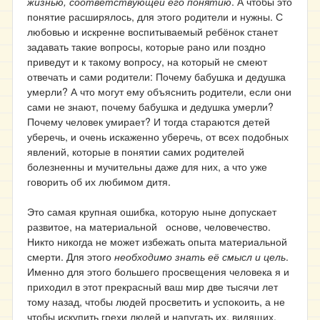
жизнью, соответствующей его понятию
. А чтобы это
понятие расширялось, для этого родители и нужны. С
любовью и искренне воспитываемый ребёнок станет
задавать такие вопросы, которые рано или поздно
приведут и к такому вопросу, на который не смеют
отвечать и сами родители: Почему бабушка и дедушка
умерли? А что могут ему объяснить родители, если они
сами не знают, почему бабушка и дедушка умерли?
Почему человек умирает? И тогда стараются детей
уберечь, и очень искаженно уберечь, от всех подобных
явлений, которые в понятии самих родителей
болезненны и мучительны даже для них, а что уже
говорить об их любимом дитя.
Это самая крупная ошибка, которую ныне допускает
развитое, на материальной основе, человечество.
Никто никогда не может избежать опыта материальной
смерти. Для этого
необходимо знать её смысл и цель
.
Именно для этого большего просвещения человека я и
приходил в этот прекрасный ваш мир две тысячи лет
тому назад, чтобы людей просветить и успокоить, а не
чтобы искупить грехи людей и напугать их, видящих,