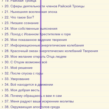
19. Райская Троица
20. Сферы деятельности членов Райской Троицы
21. Нынешняя вселенская эпоха
22. Что такое Бог?
23. Низшее сознание
24. Мои собственные выяснения
25. Поход с Иоанном Крестителем к горе
26. Мне показанное видение творения
27. Информационные энергетические колебания
28. Красочный океан энергетических колебаний Творения
29. Мое желание открыть Отца людям
30. С Отцом возможно всё
31. Моё решение
32. После спуска с горы
33. Уверование
34. Всё находится в движении
35. Моя добрая весть
36. Почему обращаюсь к вам я сам
37. Меня радуют ваши искренние молитвы
38. Окружающая апостолов среда