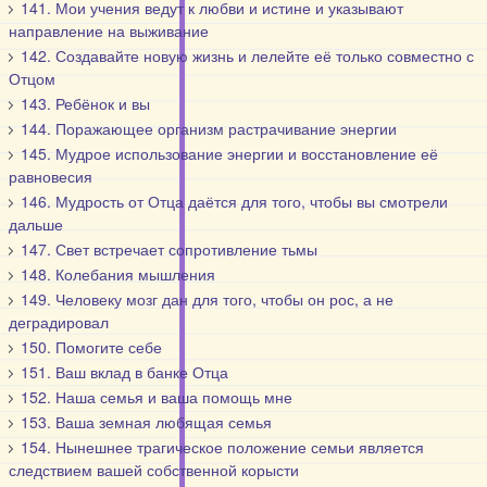
141. Мои учения ведут к любви и истине и указывают
направление на выживание
142. Создавайте новую жизнь и лелейте её только совместно с
Отцом
143. Ребёнок и вы
144. Поражающее организм растрачивание энергии
145. Мудрое использование энергии и восстановление её
равновесия
146. Мудрость от Отца даётся для того, чтобы вы смотрели
дальше
147. Свет встречает сопротивление тьмы
148. Колебания мышления
149. Человеку мозг дан для того, чтобы он рос, а не
деградировал
150. Помогите себе
151. Ваш вклад в банке Отца
152. Наша семья и ваша помощь мне
153. Ваша земная любящая семья
154. Нынешнее трагическое положение семьи является
следствием вашей собственной корысти