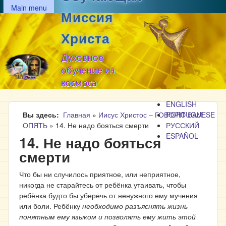
MAIN MENU
Перейти к основному
Main menu
Миссия
содержанию
Христа
Духовное
обучение из
космоса
ENGLISH
Вы здесь
Главная
»
Иисус Христос – ГОВОРЮ ВАМ
PORTUGUESE
ОПЯТЬ
»
14. Не надо бояться смерти
РУССКИЙ
ESPAÑOL
14. Не надо бояться
смерти
Что бы ни случилось приятное, или неприятное,
никогда не старайтесь от ребёнка утаивать, чтобы
ребёнка будто бы уберечь от ненужного ему мучения
или боли. Ребёнку
необходимо разъяснять жизнь
понятным ему языком и позволять ему жить этой