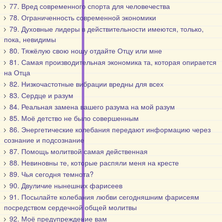
77. Вред современного спорта для человечества
78. Ограниченность современной экономики
79. Духовные лидеры в действительности имеются, только,
пока, невидимы
80. Тяжёлую свою ношу отдайте Отцу или мне
81. Самая производительная экономика та, которая опирается
на Отца
82. Низкочастотные вибрации вредны для всех
83. Сердце и разум
84. Реальная замена вашего разума на мой разум
85. Моё детство не было совершенным
86. Энергетические колебания передают информацию через
сознание и подсознание
87. Помощь молитвой самая действенная
88. Невиновны те, которые распяли меня на кресте
89. Чья сегодня темнота?
90. Двуличие нынешних фарисеев
91. Посылайте колебания любви сегодняшним фарисеям
посредством сердечной общей молитвы
92. Моё предупреждение вам