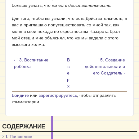
больше узнать, что же есть
действительность
.
Для того, чтобы вы узнали, что есть Действительность, я
вас и приглашаю попутешествовать со мной так, как
меня в свои походы по окрестностям Назарета брал
мой отец и мне объяснял, что же мы видели с этого
высокого холма.
‹ 13. Воспитание
В
15. Создание
ребёнка
в
действительности и
е
его Создатель ›
р
х
Войдите
или
зарегистрируйтесь
, чтобы отправлять
комментарии
СОДЕРЖАНИЕ
I. Пояснение