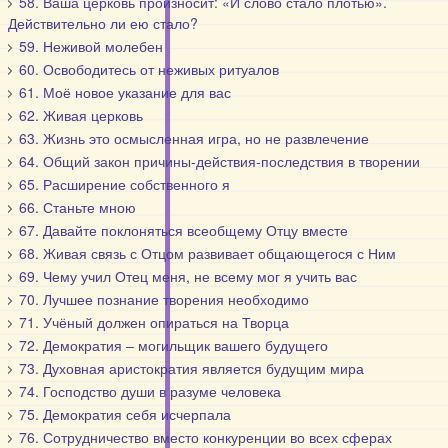
58. Ваша церковь произносит: «И слово стало плотью».
Действительно ли ею стало?
59. Неживой молебен
60. Освободитесь от неживых ритуалов
61. Моё новое указание для вас
62. Живая церковь
63. Жизнь это осмысленная игра, но не развлечение
64. Общий закон причины-действия-последствия в творении
65. Расширение собственного я
66. Станьте мною
67. Давайте поклоняться всеобщему Отцу вместе
68. Живая связь с Отцом развивает общающегося с Ним
69. Чему учил Отец меня, не всему мог я учить вас
70. Лучшее познание творения необходимо
71. Учёный должен опираться на Творца
72. Демократия – могильщик вашего будущего
73. Духовная аристократия является будущим мира
74. Господство души в разуме человека
75. Демократия себя исчерпала
76. Сотрудничество вместо конкуренции во всех сферах