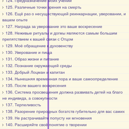
124. Предназначение моих учений
125. Различные точки зрения на смерть
126. Ещё раз о несуществующей реинкарнации, уверовании, и
вашем опыте
127. Награда за уверование это ваше воскресение
128. Неживые ритуалы и догмы являются самым большим
препятствием к вашей связи с Отцом
129. Моё обращение к духовенству
130. Уверование и пища
131. Образ жизни и питание
132. Познание окружающей среды
133. Добрый Лоцман и капитан
134. Нынешняя временная пора и ваше самоопределение
135. После вашего воскресения
136. Система просвещения должна развивать детей на благо
не индивида, а совокупности
137. Терпеливость
138. Разорение природных богатств губительно для вас самих
139. Не растрачивайте попусту ни мгновения
140. Расширяйте своё понятие о творении