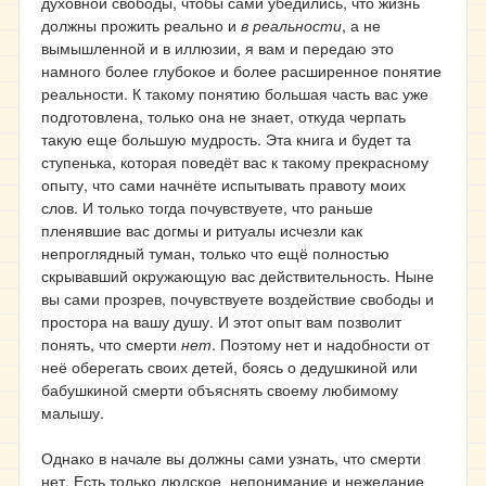
духовной свободы, чтобы сами убедились, что жизнь
должны прожить реально и
в реальности
, а не
вымышленной и в иллюзии, я вам и передаю это
намного более глубокое и более расширенное понятие
реальности. К такому понятию большая часть вас уже
подготовлена, только она не знает, откуда черпать
такую еще большую мудрость. Эта книга и будет та
ступенька, которая поведёт вас к такому прекрасному
опыту, что сами начнёте испытывать правоту моих
слов. И только тогда почувствуете, что раньше
пленявшие вас догмы и ритуалы исчезли как
непроглядный туман, только что ещё полностью
скрывавший окружающую вас действительность. Ныне
вы сами прозрев, почувствуете воздействие свободы и
простора на вашу душу. И этот опыт вам позволит
понять, что смерти
нет
. Поэтому нет и надобности от
неё оберегать своих детей, боясь о дедушкиной или
бабушкиной смерти объяснять своему любимому
малышу.
Однако в начале вы должны сами узнать, что смерти
нет. Есть только людское непонимание и нежелание