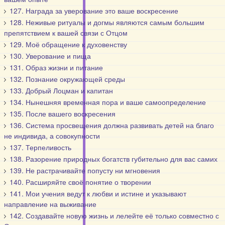
127. Награда за уверование это ваше воскресение
128. Неживые ритуалы и догмы являются самым большим
препятствием к вашей связи с Отцом
129. Моё обращение к духовенству
130. Уверование и пища
131. Образ жизни и питание
132. Познание окружающей среды
133. Добрый Лоцман и капитан
134. Нынешняя временная пора и ваше самоопределение
135. После вашего воскресения
136. Система просвещения должна развивать детей на благо
не индивида, а совокупности
137. Терпеливость
138. Разорение природных богатств губительно для вас самих
139. Не растрачивайте попусту ни мгновения
140. Расширяйте своё понятие о творении
141. Мои учения ведут к любви и истине и указывают
направление на выживание
142. Создавайте новую жизнь и лелейте её только совместно с