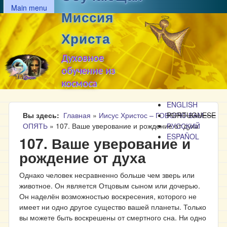
MAIN MENU
Перейти к основному
Main menu
Миссия
содержанию
Христа
Духовное
обучение из
космоса
ENGLISH
Вы здесь
Главная
»
Иисус Христос – ГОВОРЮ ВАМ
PORTUGUESE
ОПЯТЬ
»
107. Ваше уверование и рождение от духа
РУССКИЙ
ESPAÑOL
107. Ваше уверование и
рождение от духа
Однако человек несравненно больше чем зверь или
животное. Он является Отцовым сыном или дочерью.
Он наделён возможностью воскресения, которого не
имеет ни одно другое существо вашей планеты. Только
вы можете быть воскрешены от смертного сна. Ни одно