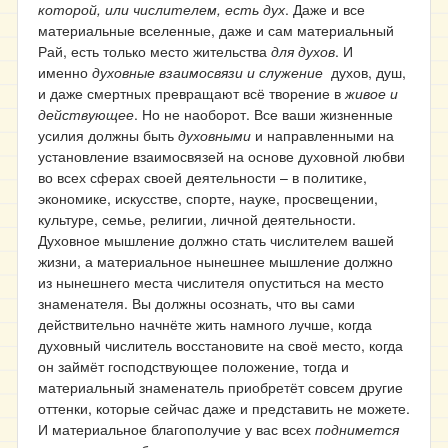
которой, или числителем, есть дух
. Даже и все
материальные вселенные, даже и сам материальный
Рай, есть только место жительства
для духов
. И
именно
духовные взаимосвязи и служение
духов, душ,
и даже смертных превращают всё творение в
живое и
действующее
. Но не наоборот. Все ваши жизненные
усилия должны быть
духовными
и направленными на
установление взаимосвязей на основе духовной любви
во всех сферах своей деятельности – в политике,
экономике, искусстве, спорте, науке, просвещении,
культуре, семье, религии, личной деятельности.
Духовное мышление должно стать числителем вашей
жизни, а материальное нынешнее мышление должно
из нынешнего места числителя опуститься на место
знаменателя. Вы должны осознать, что вы сами
действительно начнёте жить намного лучше, когда
духовный числитель восстановите на своё место, когда
он займёт господствующее положение, тогда и
материальный знаменатель приобретёт совсем другие
оттенки, которые сейчас даже и представить не можете.
И материальное благополучие у вас всех
поднимется