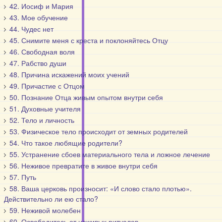
42. Иосиф и Мария
43. Мое обучение
44. Чудес нет
45. Снимите меня с креста и поклоняйтесь Отцу
46. Свободная воля
47. Рабство души
48. Причина искажений моих учений
49. Причастие с Отцом
50. Познание Отца живым опытом внутри себя
51. Духовные учителя
52. Тело и личность
53. Физическое тело происходит от земных родителей
54. Что такое любящие родители?
55. Устранение сбоев материального тела и ложное лечение
56. Неживое превратите в живое внутри себя
57. Путь
58. Ваша церковь произносит: «И слово стало плотью».
Действительно ли ею стало?
59. Неживой молебен
60. Освободитесь от неживых ритуалов