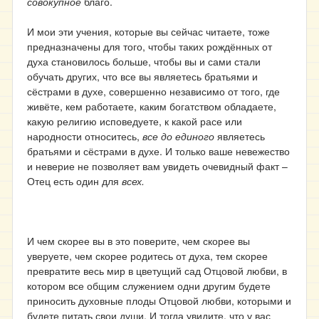
совокупное
благо.
И мои эти учения, которые вы сейчас читаете, тоже
предназначены для того, чтобы таких рождённых от
духа становилось больше, чтобы вы и сами стали
обучать других, что все вы являетесь братьями и
сёстрами в духе, совершенно независимо от того, где
живёте, кем работаете, каким богатством обладаете,
какую религию исповедуете, к какой расе или
народности относитесь,
все до единого
являетесь
братьями и сёстрами в духе. И только ваше невежество
и неверие не позволяет вам увидеть очевидный факт –
Отец есть один для
всех.
И чем скорее вы в это поверите, чем скорее вы
уверуете, чем скорее родитесь от духа, тем скорее
превратите весь мир в цветущий сад Отцовой любви, в
котором все общим служением одни другим будете
приносить духовные плоды Отцовой любви, которыми и
будете питать свои души. И тогда увидите, что у вас