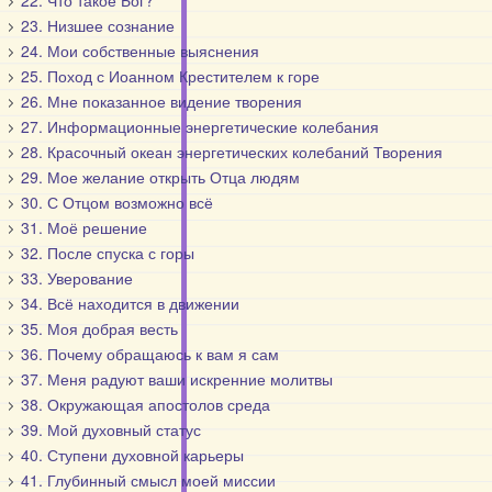
22. Что такое Бог?
23. Низшее сознание
24. Мои собственные выяснения
25. Поход с Иоанном Крестителем к горе
26. Мне показанное видение творения
27. Информационные энергетические колебания
28. Красочный океан энергетических колебаний Творения
29. Мое желание открыть Отца людям
30. С Отцом возможно всё
31. Моё решение
32. После спуска с горы
33. Уверование
34. Всё находится в движении
35. Моя добрая весть
36. Почему обращаюсь к вам я сам
37. Меня радуют ваши искренние молитвы
38. Окружающая апостолов среда
39. Мой духовный статус
40. Ступени духовной карьеры
41. Глубинный смысл моей миссии