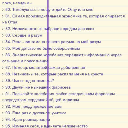
пока, невидимы
80. Тяжёлую свою ношу отдайте Отцу или мне
81. Самая производительная экономика та, которая опирается
на Отца
82. Низкочастотные вибрации вредны для всех
83. Сердце и разум
84. Реальная замена вашего разума на мой разум
85. Моё детство не было совершенным
86. Энергетические колебания передают информацию через
сознание и подсознание
87. Помощь молитвой самая действенная
88. Невиновны те, которые распяли меня на кресте
89. Чья сегодня темнота?
90. Двуличие нынешних фарисеев
91. Посылайте колебания любви сегодняшним фарисеям
посредством сердечной общей молитвы
92. Моё предупреждение вам
93. Ещё раз о духовном учителе
94. Идея реинкарнации
95. Изменяя себя, изменяете человечество