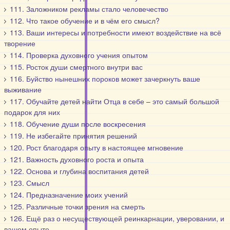
111. Заложником рекламы стало человечество
112. Что такое обучение и в чём его смысл?
113. Ваши интересы и потребности имеют воздействие на всё
творение
114. Проверка духовного учения опытом
115. Росток души смертного внутри вас
116. Буйство нынешних пороков может зачеркнуть ваше
выживание
117. Обучайте детей найти Отца в себе – это самый большой
подарок для них
118. Обучение души после воскресения
119. Не избегайте принятия решений
120. Рост благодаря опыту в настоящее мгновение
121. Важность духовного роста и опыта
122. Основа и глубина воспитания детей
123. Смысл
124. Предназначение моих учений
125. Различные точки зрения на смерть
126. Ещё раз о несуществующей реинкарнации, уверовании, и
вашем опыте