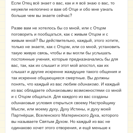
Если Отец всё знает о вас, как и я всё знаю о вас, то
неужели нелогично и вам об Отце и обо мне узнать
больше чем вы знаете сейчас?
Разве вам не хотелось бы со мной, или с Отцом
поговорить и пообщаться, как с живым Отцом и с
живым мной? Вы действительно, каждый, этого хотите,
только не знаете, как с Отцом, или со мной, установить
такую живую связь, чтобы и вы могли бы услышать
постоянные учения, которые предназначались бы для
вас, так, как их слышит и этот мой апостол, как их
слышат и другие искренне жаждущие такого общения и
так искренне общающиеся смертные. Вы должны
понять, что каждый из вас любим
одинаково
. И каждый
из вас обладаете
одинаковыми
возможностями со мной
и с Отцом общаться. Для каждого из вас созданы
одинаковые
условия открыться своему Настройщику
Мысли, или моему духу, Духу Истины, и духу моей
Партнёрши, Вселенского Материнского Духа, которого
вы называете Святым Духом. Но каждый из вас не
одинаково хочет этого отворения, и ещё меньше к