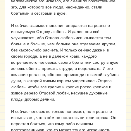
человеческое эго исчезло, его сменило божественное
эго, для которого все люди, неожиданно, стали
братьями и сёстрами в духе.
И сейчас взаимоотношения опираются на реально
испытуемую Отцову любовь. И далее они всё
улучшаются, ибо Отцова любовь испытывается тем
больше и больше, чем больше она отдаваема другим,
без какого-либо расчёта. И только сейчас даже и в
своём городе, а не в далёком краю, каждого
встречаемого человека, своего брата или сестру в духе,
хочешь обнять, прижать к груди, и поцеловать. И это
желание реально, ибо оно происходит с самой глубины
души, в которой живым корнем укоренилась Отцова
любовь, чтобы всё крепче и крепче росло крепкое и
живое дерево Отцовой любви, несущее духовные
плоды добрых деяний.
И сейчас человек не только понимает, но и реально
испытывает, что в нём не осталось ни тени страха. Он
перестал бояться, что кому-либо слишком
пооткровенничав, кто-то может эту его искренность