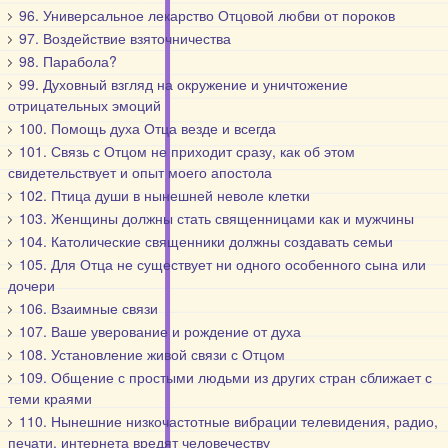
96. Универсальное лекарство Отцовой любви от пороков
97. Воздействие взяточничества
98. Парабола?
99. Духовный взгляд на окружение и уничтожение
отрицательных эмоций
100. Помощь духа Отца везде и всегда
101. Связь с Отцом не приходит сразу, как об этом
свидетельствует и опыт моего апостола
102. Птица души в нынешней неволе клетки
103. Женщины должны стать священницами как и мужчины
104. Католические священники должны создавать семьи
105. Для Отца не существует ни одного особенного сына или
дочери
106. Взаимные связи
107. Ваше уверование и рождение от духа
108. Установление живой связи с Отцом
109. Общение с простыми людьми из других стран сближает с
теми краями
110. Нынешние низкочастотные вибрации телевидения, радио,
печати, интернета вредят человечеству