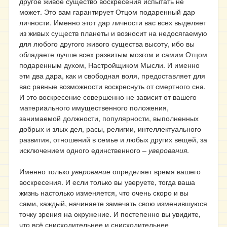
другое живое существо воскресения испытать не
может. Это вам гарантирует Отцом подаренный дар
личности. Именно этот дар личности вас всех выделяет
из живых существ планеты и возносит на недосягаемую
для любого другого живого существа высоту, ибо вы
обладаете лучше всех развитым мозгом и самим Отцом
подаренным духом, Настройщиком Мысли. И именно
эти два дара, как и свободная воля, предоставляет для
вас равные возможности воскреснуть от смертного сна.
И это воскресение совершенно не зависит от вашего
материального имущественного положения,
занимаемой должности, популярности, выполненных
добрых и злых дел, расы, религии, интеллектуального
развития, отношений в семье и любых других вещей, за
исключением одного единственного –
уверования
.
Именно только
уверование
определяет время вашего
воскресения. И если только вы уверуете, тогда ваша
жизнь настолько изменяется, что очень скоро и вы
сами, каждый, начинаете замечать свою изменившуюся
точку зрения на окружение. И постепенно вы увидите,
что всё снисходительнее и снисходительнее