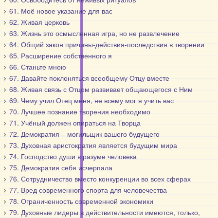
61. Моё новое указание для вас
62. Живая церковь
63. Жизнь это осмысленная игра, но не развлечение
64. Общий закон причины-действия-последствия в творении
65. Расширение собственного я
66. Станьте мною
67. Давайте поклоняться всеобщему Отцу вместе
68. Живая связь с Отцом развивает общающегося с Ним
69. Чему учил Отец меня, не всему мог я учить вас
70. Лучшее познание творения необходимо
71. Учёный должен опираться на Творца
72. Демократия – могильщик вашего будущего
73. Духовная аристократия является будущим мира
74. Господство души в разуме человека
75. Демократия себя исчерпала
76. Сотрудничество вместо конкуренции во всех сферах
77. Вред современного спорта для человечества
78. Ограниченность современной экономики
79. Духовные лидеры в действительности имеются, только,