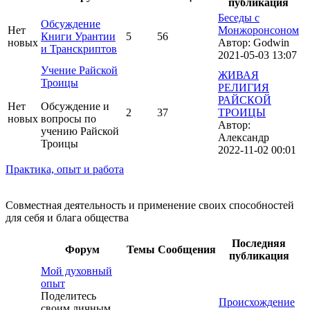
публикация
Беседы с
Обсуждение
Нет
Монжоронсоном
Книги Урантии
5
56
новых
Автор:
Godwin
и Транскриптов
2021-05-03 13:07
Учение Райской
ЖИВАЯ
Троицы
РЕЛИГИЯ
РАЙСКОЙ
Нет
Обсуждение и
2
37
ТРОИЦЫ
новых
вопросы по
Автор:
учению Райской
Александр
Троицы
2022-11-02 00:01
Практика, опыт и работа
Совместная деятельность и применение своих способностей
для себя и блага общества
Последняя
Форум
Темы
Сообщения
публикация
Мой духовный
опыт
Поделитесь
Происхождение
своим личным