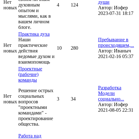
Нет
души
духовным
4
124
новых
Автор:
Иофер
опытом и
2023-07-31 18:17
мыслями, как в
вашем личном
блоге.
Практика духа
Наши
Пребывание в
Нет
практические
происходящем,...
10
280
новых
действия
Автор:
Иваныч
ведомые духом и
2021-02-16 05:37
взаимопомощь
Проектные
(рабочие)
команды
Разработка
Решение острых
Модели
Нет
социальных
3
34
социально...
новых
вопросов
Автор:
Иофер
"проектными
2021-08-05 22:31
командами" -
проектирование
общества.
Работа над