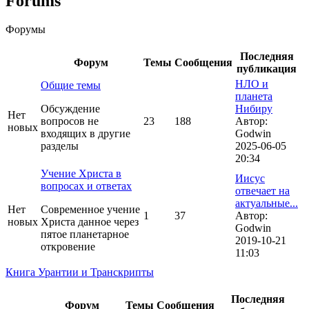
Forums
Форумы
Последняя
Форум
Темы
Сообщения
публикация
НЛО и
Общие темы
планета
Обсуждение
Нибиру
Нет
вопросов не
23
188
Автор:
новых
входящих в другие
Godwin
разделы
2025-06-05
20:34
Учение Христа в
Иисус
вопросах и ответах
отвечает на
актуальные...
Нет
Современное учение
1
37
Автор:
новых
Христа данное через
Godwin
пятое планетарное
2019-10-21
откровение
11:03
Книга Урантии и Транскрипты
Последняя
Форум
Темы
Сообщения