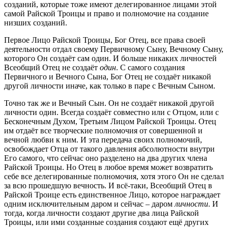
созданий, которые тоже имеют делегированное лицами этой
самой Райской Троицы и право и полномочие на создание
низших созданий.
Первое Лицо Райской Троицы, Бог Отец, все права своей
деятельности отдал своему Первичному Сыну, Вечному Сыну,
которого Он создаёт сам один. И больше никаких личностей
Всеобщий Отец не создаёт
один
. С самого создания
Первичного и Вечного Сына, Бог Отец не создаёт никакой
другой личности иначе, как только в паре с Вечным Сыном.
Точно так же и Вечный Сын. Он не создаёт никакой другой
личности один. Всегда создаёт совместно или с Отцом, или с
Бесконечным Духом, Третьим Лицом Райской Троицы. Отец
им отдаёт все творческие полномочия от совершенной и
вечной любви к ним. И эта передача своих полномочий,
освобождает Отца от такого давления абсолютности внутри
Его самого, что сейчас оно разделено на два других члена
Райской Троицы. Но Отец в любое время может возвратить
себе все делегированные полномочия, хотя этого Он не сделал
за всю прошедшую вечность. И всё-таки, Всеобщий Отец в
Райской Троице есть единственное Лицо, которое награждает
одним исключительным даром и сейчас – даром
личности
. И
тогда, когда личности создают другие два лица Райской
Троицы, или ими созданные создания создают ещё других