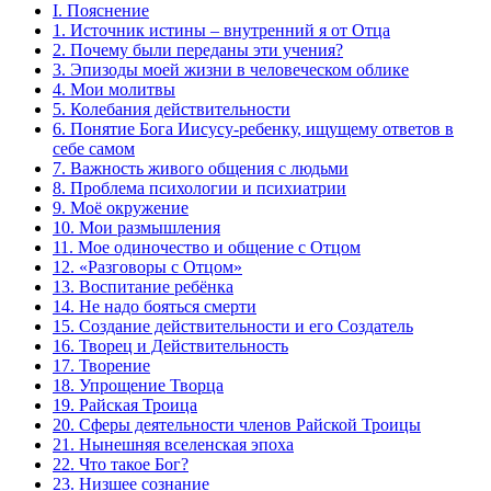
I. Пояснение
1. Источник истины – внутренний я от Отца
2. Почему были переданы эти учения?
3. Эпизоды моей жизни в человеческом облике
4. Мои молитвы
5. Колебания действительности
6. Понятие Бога Иисусу-ребенку, ищущему ответов в
себе самом
7. Важность живого общения с людьми
8. Проблема психологии и психиатрии
9. Моё окружение
10. Мои размышления
11. Мое одиночество и общение с Отцом
12. «Разговоры с Отцом»
13. Воспитание ребёнка
14. Не надо бояться смерти
15. Создание действительности и его Создатель
16. Творец и Действительность
17. Творение
18. Упрощение Творца
19. Райская Троица
20. Сферы деятельности членов Райской Троицы
21. Нынешняя вселенская эпоха
22. Что такое Бог?
23. Низшее сознание