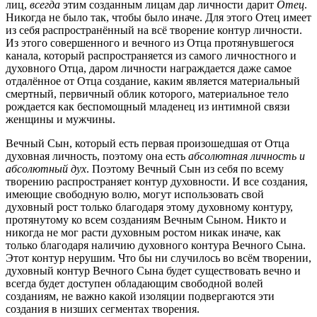
лиц,
всегда
этим созданным лицам дар личности дарит
Отец
.
Никогда не было так, чтобы было иначе. Для этого Отец имеет
из себя распространённый на всё творение контур личности.
Из этого совершенного и вечного из Отца протянувшегося
канала, который распространяется из самого личностного и
духовного Отца, даром личности награждается даже самое
отдалённое от Отца создание, каким является материальный
смертный, первичный облик которого, материальное тело
рождается как беспомощный младенец из интимной связи
женщины и мужчины.
Вечный Сын, который есть первая произошедшая от Отца
духовная личность, поэтому она есть
абсолютная личность и
абсолютный дух
. Поэтому Вечный Сын из себя по всему
творению распространяет контур духовности. И все создания,
имеющие свободную волю, могут использовать свой
духовный рост только благодаря этому духовному контуру,
протянутому ко всем созданиям Вечным Сыном. Никто и
никогда не мог расти духовным ростом никак иначе, как
только благодаря наличию духовного контура Вечного Сына.
Этот контур нерушим. Что бы ни случилось во всём творении,
духовный контур Вечного Сына будет существовать вечно и
всегда будет доступен обладающим свободной волей
созданиям, не важно какой изоляции подвергаются эти
создания в низших сегментах творения.