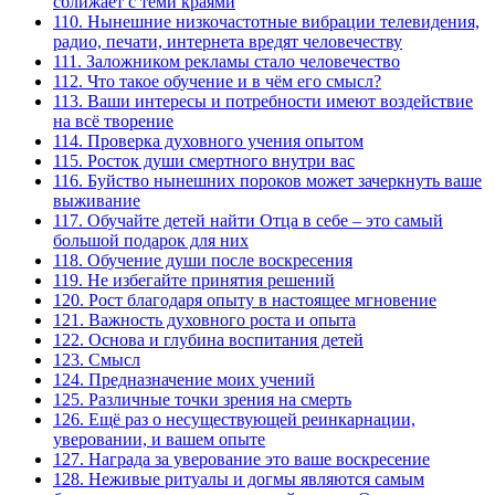
сближает с теми краями
110. Нынешние низкочастотные вибрации телевидения,
радио, печати, интернета вредят человечеству
111. Заложником рекламы стало человечество
112. Что такое обучение и в чём его смысл?
113. Ваши интересы и потребности имеют воздействие
на всё творение
114. Проверка духовного учения опытом
115. Росток души смертного внутри вас
116. Буйство нынешних пороков может зачеркнуть ваше
выживание
117. Обучайте детей найти Отца в себе – это самый
большой подарок для них
118. Обучение души после воскресения
119. Не избегайте принятия решений
120. Рост благодаря опыту в настоящее мгновение
121. Важность духовного роста и опыта
122. Основа и глубина воспитания детей
123. Смысл
124. Предназначение моих учений
125. Различные точки зрения на смерть
126. Ещё раз о несуществующей реинкарнации,
уверовании, и вашем опыте
127. Награда за уверование это ваше воскресение
128. Неживые ритуалы и догмы являются самым