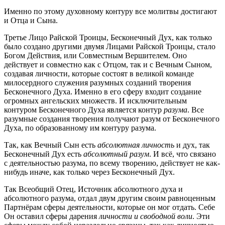
Именно по этому духовному контуру все молитвы достигают
и Отца и Сына.
Третье Лицо Райской Троицы, Бесконечный Дух, как только
было создано другими двумя Лицами Райской Троицы, стало
Богом Действия, или Совместным Вершителем. Оно
действует и совместно как с Отцом, так и с Вечным Сыном,
создавая личности, которые состоят в великой команде
милосердного служения разумных созданий творения
Бесконечного Духа. Именно в его сферу входит создание
огромных ангельских множеств. И исключительным
контуром Бесконечного Духа является контур
разума
. Все
разумные создания творения получают разум от Бесконечного
Духа, по образованному им контуру разума.
Так, как Вечный Сын есть
абсолютная личность
и дух, так
Бесконечный Дух есть
абсолютный разум
. И всё, что связано
с деятельностью разума, по всему творению, действует не как-
нибудь иначе, как только через Бесконечный Дух.
Так Всеобщий Отец, Источник абсолютного духа и
абсолютного разума, отдал двум другим своим равноценным
Партнёрам сферы деятельности, которые он мог отдать. Себе
Он оставил сферы дарения
личности и свободной воли
. Эти