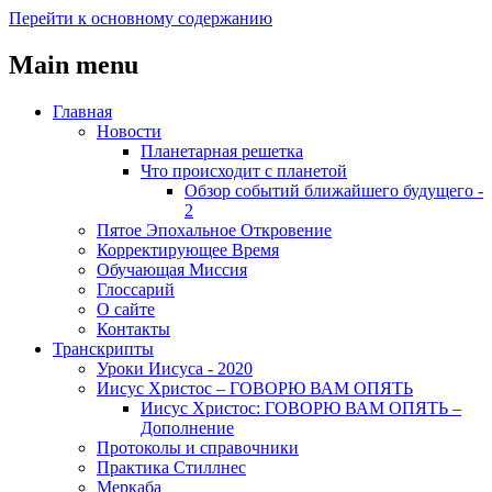
Перейти к основному содержанию
Main menu
Главная
Новости
Планетарная решетка
Что происходит с планетой
Обзор событий ближайшего будущего -
2
Пятое Эпохальное Откровение
Корректирующее Время
Обучающая Миссия
Глоссарий
О сайте
Контакты
Транскрипты
Уроки Иисуса - 2020
Иисус Христос – ГОВОРЮ ВАМ ОПЯТЬ
Иисус Христос: ГОВОРЮ ВАМ ОПЯТЬ –
Дополнение
Протоколы и справочники
Практика Стиллнес
Меркаба