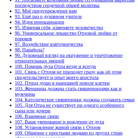
посредством сердечной общей молитвы
92. Моё предупреждение вам
93. Ещё раз о духовном учителе
94. Идея реинкарнации
95. Изменяя себя, изменяете человечество
96. Универсальное лекарство Отцовой любви от
пороков
97. Воздействие взяточничества
98. Парабола?
99. Духовный взгляд на окружение и уничтожение
отрицательных эмоций
100. Помощь духа Отца везде и всегда
101. Связь с Отцом не приходит сразу, как об этом
свидетельствует и опыт моего апостола
102. Птица души в нынешней неволе клетки
103. Женщины должны стать священницами как и
мужчины
104. Католические священники должны создавать семьи
105. Для Отца не существует ни одного особенного
сына или дочери
106. Взаимные связи
107. Ваше уверование и рождение от духа
108. Установление живой связи с Отцом
109. Общение с простыми людьми из других стран