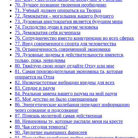
70. Лучшее познание творения необходимо
71. Учёный должен опираться на Творца
72. Демократия – могильщик вашего будущего
73. Духовная аристократия является будущим мира
74. Господство души в разуме человека
75. Демократия себя исчерпала
76. Сотрудничество вместо конкуренции во всех сферах
77. Вред современного спорта для человечества
78. Ограниченность современной экономики
79. Духовные лидеры в действительности имеются,
только, пока, невидимы
80. Тяжёлую свою ношу отдайте Отцу или мне
81. Самая производительная экономика та, которая
опирается на Отца
82. Низкочастотные вибрации вредны для всех
83. Сердце и разум
84. Реальная замена вашего разума на мой разум
85. Моё детство не было совершенным
86. Энергетические колебания передают информацию
через сознание и подсознание
87. Помощь молитвой самая действенная
88. Невиновны те, которые распяли меня на кресте
89. Чья сегодня темнота?
90. Двуличие нынешних фарисеев
91. Посылайте колебания любви сегодняшним фарисеям