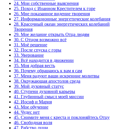
24. Мои собственные выяснения
25. Поход с Иоанном Крестителем к горе
26. Мне показанное видение творения
27. Информационные энергетические колебания
28. Красочный океан энергетических колебаний
Творения
29. Мое желание открыть Отца людям
30. С Отцом возможно всё
31. Моё решение
32. После спуска с горы
33. Уверование
34. Всё находится в движении
35. Моя добрая весть
36. Почему обращаюсь к вам я сам
37. Меня радуют ваши искренние молитвы
38. Окружающая апостолов среда
39. Мой духовный статус
40. Ступени духовной карьеры
41. Глубинный смысл моей миссии
42. Иосиф и Мария
43. Мое обучение
44. Чудес нет
45. Снимите меня с креста и поклоняйтесь Отцу
46. Свободная воля
47. Рабство души