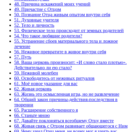
48. Причина искажений моих учений
49. Причастие с Отцом
50. Познание Отца живым опытом внутри себя
51. Духовные учителя
52. Тело и личность
53. Физическое тело происходит от земных родителей
54. Что такое любящие родители?
55. Устранение сбоев материального тела и ложное
лечение
56. Неживое превратите в живое внутри себя
57. Путь
58. Ваша церковь произносит: «И слово стало плотью».
Действительно ли ею стало?
59. Неживой молебен
60. Освободитесь от неживых ритуалов
61. Моё новое указание для вас
62. Живая церковь
63. Жизнь это осмысленная игра, но не развлечение
64. Общий закон причины-действия-последствия в
творении
65. Расширение собственного я
66. Станьте мною
67. Давайте поклоняться всеобщему Отцу вместе
68. Живая связь с Отцом развивает общающегося с Ним
69. Чему учил Отец меня, не всему мог я учить вас