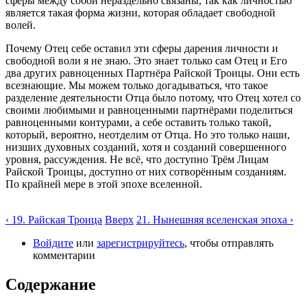
сферы между собой нераздельно связаны, так как личностью
является такая форма жизни, которая обладает свободной
волей.
Почему Отец себе оставил эти сферы дарения личности и
свободной воли я не знаю. Это знает только сам Отец и Его
два других равноценных Партнёра Райской Троицы. Они есть
всезнающие. Мы можем только догадываться, что такое
разделение деятельности Отца было потому, что Отец хотел со
своими любимыми и равноценными партнёрами поделиться
равноценными контурами, а себе оставить только такой,
который, вероятно, неотделим от Отца. Но это только наши,
низших духовных созданий, хотя и созданий совершенного
уровня, рассуждения. Не всё, что доступно Трём Лицам
Райской Троицы, доступно от них сотворённым созданиям.
По крайней мере в этой эпохе вселенной.
‹ 19. Райская Троица
Вверх
21. Нынешняя вселенская эпоха ›
Войдите
или
зарегистрируйтесь
, чтобы отправлять
комментарии
Содержание