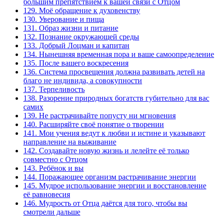
большим препятствием к вашей связи с Отцом
129. Моё обращение к духовенству
130. Уверование и пища
131. Образ жизни и питание
132. Познание окружающей среды
133. Добрый Лоцман и капитан
134. Нынешняя временная пора и ваше самоопределение
135. После вашего воскресения
136. Система просвещения должна развивать детей на
благо не индивида, а совокупности
137. Терпеливость
138. Разорение природных богатств губительно для вас
самих
139. Не растрачивайте попусту ни мгновения
140. Расширяйте своё понятие о творении
141. Мои учения ведут к любви и истине и указывают
направление на выживание
142. Создавайте новую жизнь и лелейте её только
совместно с Отцом
143. Ребёнок и вы
144. Поражающее организм растрачивание энергии
145. Мудрое использование энергии и восстановление
её равновесия
146. Мудрость от Отца даётся для того, чтобы вы
смотрели дальше