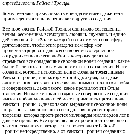
справедливости Райской Троицы.
Божественная справедливость никогда не имеет даже тени
принуждения или нарушения воли другого создания.
Все трое членов Райской Троицы одинаково совершенны,
вечны, бесконечны, всемогущи, любящи, служащи, и едино
действующи. И всё-таки каждый из них имеет свою сферу
деятельности, чтобы этим разделением сфер мог
продемонстрировать для всего творения совершенное
сотрудничество в связи любви, к которому должны
стремиться все обладающие свободной волей создания, какие
бы ни были созданы в самых низких сферах творения. И эти
создания, которые непосредственно созданы тремя лицами
Райской Троицы, или которыми-нибудь двумя, или даже
одним из них, все являются совершенными и полными любви
и совершенства, даже такого, какое проявляют эти Отцы
творения. Но даже и такие созданные совершенные создания
имеют свободную волю и её могут применить против воли
Райской Троицы. Однако такого выражения свободной воли
ни раз не зафиксировано за всю долговечную историю
творения, которая простирается миллиарды миллиардов лет в
далёкое прошлое. Все происшедшие провинности совершены
такими созданиями, которые не произошли от Райской
Троицы непосредственно, а от Райской Троицей созданных