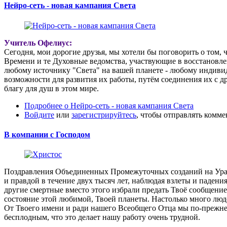
Нейро-сеть - новая кампания Света
Учитель Офелиус:
Сегодня, мои дорогие друзья, мы хотели бы поговорить о том,
Времени и те Духовные ведомства, участвующие в восстановле
любому источнику "Света" на вашей планете - любому индиви
возможности для развития их работы, путём соединения их с д
благу для душ в этом мире.
Подробнее
о Нейро-сеть - новая кампания Света
Войдите
или
зарегистрируйтесь
, чтобы отправлять комм
В компании с Господом
Поздравления Объединенных Промежуточных созданий на Уранти
и правдой в течение двух тысяч лет, наблюдая взлеты и падени
другие смертные вместо этого избрали предать Твоё сообщени
состояние этой любимой, Твоей планеты. Настолько много люде
От Твоего имени и ради нашего Всеобщего Отца мы по-прежнему
бесплодным, что это делает нашу работу очень трудной.