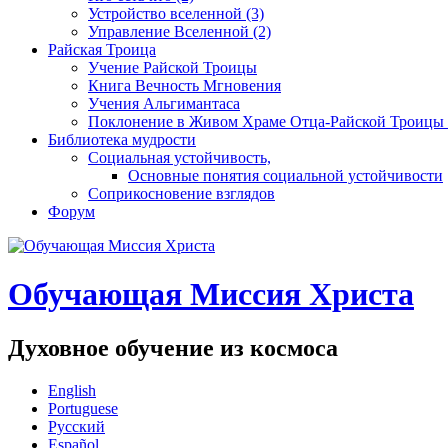
Устройство вселенной (3)
Управление Вселенной (2)
Райская Троица
Учение Райской Троицы
Книга Вечность Мгновения
Учения Альгимантаса
Поклонение в Живом Храме Отца-Райской Троицы 
Библиотека мудрости
Социальная устойчивость,
Основные понятия социальной устойчивости
Соприкосновение взглядов
Форум
Обучающая Миссия Христа
Духовное обучение из космоса
English
Portuguese
Русский
Español