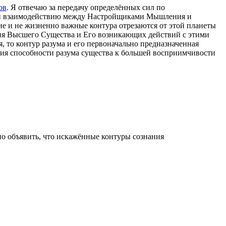
ов
. Я отвечаю за передачу определённых сил по
ям и взаимодействию между Настройщиками Мышления и
ние и не жизненно важные контура отрезаются от этой планеты
ния Высшего Существа и Его возникающих действий с этими
, то контур разума и его первоначально предназначенная
ия способности разума существа к большей восприимчивости
о объявить, что искажённые контуры сознания