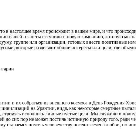
 что в настоящее время происходит в вашем мире, и что происх
нии вашей планеты вступили в новую кампанию, которую мы назы
дууму, группе или организации, готовых внести позитивные из
ругими, которые разделяют общие интересы или цели, где объед
ентарии
и и их собратьев из внешнего космоса в День Рождения Христа
я цивилизаций на Урантии, видя, как некоторые смертные пытали
е, стремясь исполнить личные пустые цели. Мы служили в полн
й до сих пор не может постичь истинную природу того, ради че
 стараемся помочь человечеству посеять семена любви, но иног