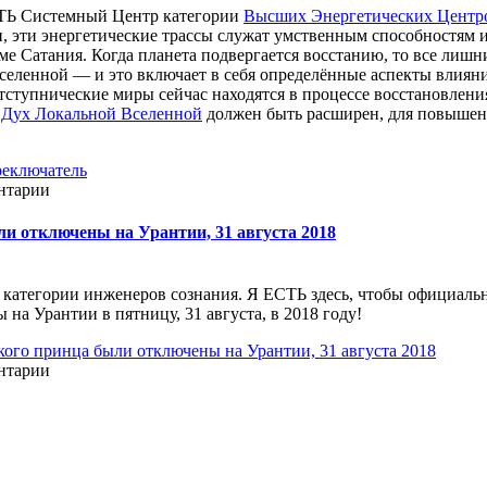
СТЬ Системный Центр категории
Высших Энергетических Центр
ти, эти энергетические трассы служат умственным способност
еме Сатания. Когда планета подвергается восстанию, то все лиш
Вселенной ― и это включает в себя определённые аспекты влия
ступнические миры сейчас находятся в процессе восстановления
 Дух Локальной Вселенной
должен быть расширен, для повышен
реключатель
ентарии
и отключены на Урантии, 31 августа 2018
категории инженеров сознания. Я ЕСТЬ здесь, чтобы официальн
на Урантии в пятницу, 31 августа, в 2018 году!
ого принца были отключены на Урантии, 31 августа 2018
ентарии