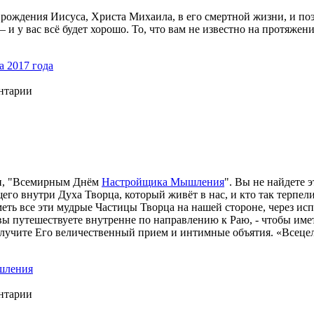
рождения Иисуса, Христа Михаила, в его смертной жизни, и поэт
 у вас всё будет хорошо. То, что вам не известно на протяжении
а 2017 года
ентарии
тии, "Всемирным Днём
Настройщика Мышления
". Вы не найдете 
го внутри Духа Творца, который живёт в нас, и кто так терпели
иметь все эти мудрые Частицы Творца на нашей стороне, через и
ы путешествуете внутренне по направлению к Раю, - чтобы имет
получите Его величественный прием и интимные объятия. «Всеце
шления
ентарии