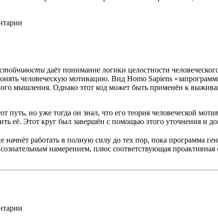
ентарии
устойчивости
даёт понимание логики целостности человеческог
понять человеческую мотивацию. Вид Homo Sapiens «запрограмм
ного мышления. Однако этот код может быть применён к выжива
т путь, но уже тогда он знал, что его теория человеческой мот
ить её. Этот круг был завершён с помощью этого уточнения и док
е начнёт работать в полную силу до тех пор, пока программа ге
с сознательным намерением, плюс соответствующая проактивная
ентарии