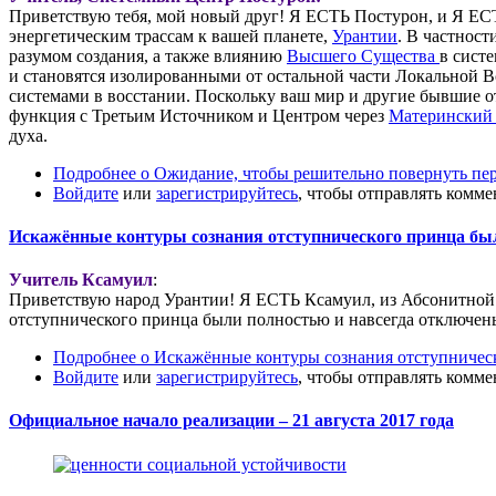
Приветствую тебя, мой новый друг! Я ЕСТЬ Постурон, и Я Е
энергетическим трассам к вашей планете,
Урантии
. В частнос
разумом создания, а также влиянию
Высшего Существа
в сист
и становятся изолированными от остальной части Локальной 
системами в восстании. Поскольку ваш мир и другие бывшие от
функция с Третьим Источником и Центром через
Материнский
духа.
Подробнее
о Ожидание, чтобы решительно повернуть пе
Войдите
или
зарегистрируйтесь
, чтобы отправлять комм
Искажённые контуры сознания отступнического принца был
Учитель Ксамуил
:
Приветствую народ Урантии! Я ЕСТЬ Ксамуил, из Абсонитной 
отступнического принца были полностью и навсегда отключены 
Подробнее
о Искажённые контуры сознания отступническ
Войдите
или
зарегистрируйтесь
, чтобы отправлять комм
Официальное начало реализации – 21 августа 2017 года