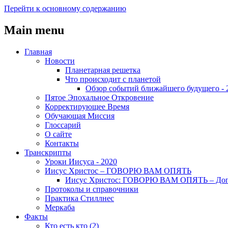
Перейти к основному содержанию
Main menu
Главная
Новости
Планетарная решетка
Что происходит с планетой
Обзор событий ближайшего будущего - 
Пятое Эпохальное Откровение
Корректирующее Время
Обучающая Миссия
Глоссарий
О сайте
Контакты
Транскрипты
Уроки Иисуса - 2020
Иисус Христос – ГОВОРЮ ВАМ ОПЯТЬ
Иисус Христос: ГОВОРЮ ВАМ ОПЯТЬ – До
Протоколы и справочники
Практика Стиллнес
Меркаба
Факты
Кто есть кто (2)