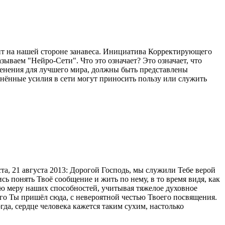
одит на нашей стороне занавеса. Инициатива Корректирующего
ваем "Нейро-Сети". Что это означает? Это означает, что
менения для лучшего мира, должны быть представлены
инённые усилия в сети могут приносить пользу или служить
, 21 августа 2013: Дорогой Господь, мы служили Тебе верой
сь понять Твоё сообщение и жить по нему, в то время видя, как
ую меру наших способностей, учитывая тяжелое духовное
го Ты пришёл сюда, с невероятной честью Твоего посвящения.
да, сердце человека кажется таким сухим, настолько