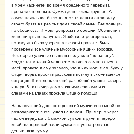
в моём кабинете, во время обеденного перерыва
пропали его деньги. Сумма денег была крупная. А
самое печальное было то, что эти деньги он занял у
своего брата на ремонт дома своей семьи. Без полиции
не обошлось. И меня допросы не обошли. Обвинения
меня ничуть не напугали. Я жёстко отреагировала,
потому что была уверенна в своей правоте. Были
проверены все уличные муссорные ящики городка.
Некоторые уличные пьяницы получили "по банану".
Когда этот молодой человек стал ясно сомневаться в
моей правоте я ему заявила, что я иду молиться, буду у
Отца-Творца просить расскрыть истину в сложившейся
ситуации. В тот день он ещё раз обошёл улицы, скверы,
и парк. В тот вечер дома я своими словами и со
слезами на глазах просила Отца о помощи.
На следующий день потерпевший мужчина со мной не
разговаривал; вновь ушёл на поиски. Примерно через
час он вернулся с багажной сумкой в руке, и передо
мной, из торцевой части сумки вынул нетронутые
деньги; всю сумму.