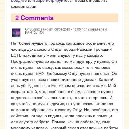
Войдите
или
зарегистрируйтесь
, чтобы отправлять
комментарии
2 Comments
Опубликовано
вт, 08/09/2015 - 18:05
пользователем
РАНТУЛИЯ
Нет более лучшего подарка, как живое осознание, что
частица духа самого Отца Творца-Райской Троицы-Я
ЕСТЬ находится у меня в душе; у нас у каждого.
Прекрасное чувство знать, что мы друг другу нужны. Он
очень нужен человеку, как оказалось, что и человек
очень нужен ЕМУ. Любимому Отцу нужен наш опыт. Он
учавствует во всех наших жизненных драмах. Каждый
день убеждаешься о Его живом причастии с нами. Мой
возраст такой, что, особенно в быту, всё чаще нужны
подсказки: то забываешь что-то, то что-то теряешь. И,
вот, чтобы не мучать других, вот уже несколько лет за
помощью обращаюсь к своему Отцу. Но, особенно, его
действия наглядно видишь, когда просишь о помощи
для другого собрата. Помню, как на работе, одному
молодому человеку, который делал отделочные работы