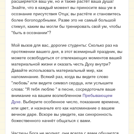
расширяется ваш ум, но и также растёт ваша душа!
Знайте, что в каждый момент вы приносите ваш ум в
осознание присутствия Отца; вы растёте и становитесь
более богоподобными. Разве это не самый большой
стимул, каким вы могли бы тренировать свой ум, чтобы
"быть в осознании"?
Мой вызов для вас, дорогие студенты: Сколько раз на
протяжении вашего дня, в этот всемирный праздник, вы
можете освободиться от отвлекающих моментов вашей
материальной жизни и оказать честь Духу внутри?
Давайте использовать материальный мир, как
напоминание. Всякий раз, когда вы видите слово
"любовь" или видите символ сердца, или услышите
слова: "Я тебя люблю " в песне, сосредоточьте ваше
внимание на вашем возлюбленном
Пребывающем
Духе
. Выберите особенное число, показание времени,
или цвет, и назначьте его как напоминание о вашем
вечном даре. Вскоре вы увидите, как синхронность
божественного начнёт общаться с вами.
Частицы Бога не молчат, они всегда с вами общаются,