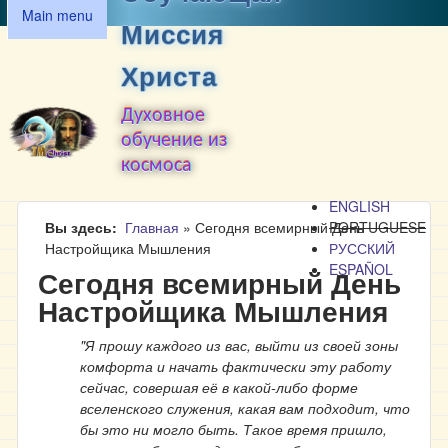
MAIN MENU
Перейти к основному
Main menu
Миссия
содержанию
Христа
Духовное
обучение из
космоса
ENGLISH
Вы здесь
Главная
»
Сегодня всемирный День
PORTUGUESE
Настройщика Мышления
РУССКИЙ
ESPAÑOL
Сегодня всемирный День
Настройщика Мышления
"Я прошу каждого из вас, выйти из своей зоны
комфорта и начать фактически эту работу
сейчас, совершая её в какой-либо форме
вселенского служения, какая вам подходит, что
бы это ни могло быть. Такое время пришло,