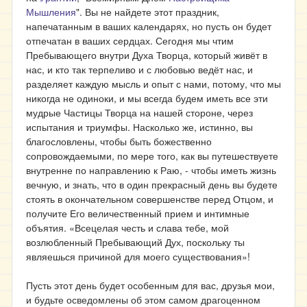
Мышления
". Вы не найдете этот праздник,
напечатанным в ваших календарях, но пусть он будет
отпечатан в ваших сердцах. Сегодня мы чтим
Пребывающего внутри Духа Творца, который живёт в
нас, и кто так терпеливо и с любовью ведёт нас, и
разделяет каждую мысль и опыт с нами, потому, что мы
никогда не одиноки, и мы всегда будем иметь все эти
мудрые Частицы Творца на нашей стороне, через
испытания и триумфы. Насколько же, истинно, вы
благословлены, чтобы быть божественно
сопровождаемыми, по мере того, как вы путешествуете
внутренне по направлению к Раю, - чтобы иметь жизнь
вечную, и знать, что в один прекрасный день вы будете
стоять в окончательном совершенстве перед Отцом, и
получите Его величественный прием и интимные
объятия. «Всецелая честь и слава тебе, мой
возлюбленный Пребывающий Дух, поскольку ты
являешься причиной для моего существования»!
Пусть этот день будет особенным для вас, друзья мои,
и будьте осведомлены об этом самом драгоценном