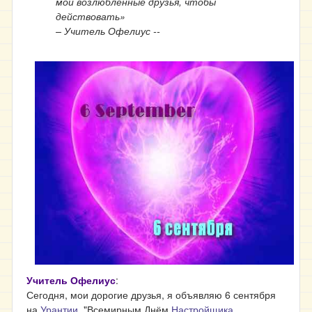
мои возлюбленные друзья, чтобы
действовать»
– Учитель Офелиус --
Учитель Офелиус
:
Сегодня, мои дорогие друзья, я объявляю 6 сентября
на
Урантии
, "Всемирным Днём
Настройщика