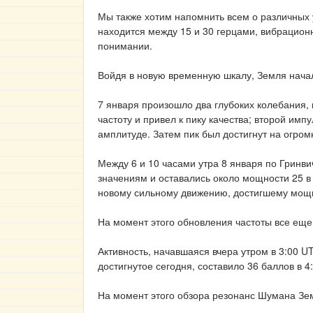
Мы также хотим напомнить всем о различных у
находится между 15 и 30 герцами, вибрационн
понимании.
Войдя в новую временную шкалу, Земля нача
7 января произошло два глубоких колебания, 
частоту и привел к пику качества; второй имп
амплитуде. Затем пик был достигнут на огром
Между 6 и 10 часами утра 8 января по Гринв
значениям и оставались около мощности 25 в 
новому сильному движению, достигшему мощн
На момент этого обновления частоты все еще
Активность, начавшаяся вчера утром в 3:00 
достигнутое сегодня, составило 36 баллов в 
На момент этого обзора резонанс Шумана Зем