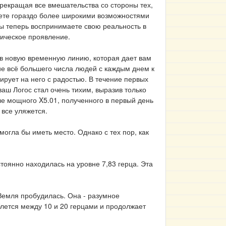
рекращая все вмешательства со стороны тех,
даете гораздо более широкими возможностями
вы теперь воспринимаете свою реальность в
зическое проявление.
в новую временную линию, которая дает вам
е всё большего числа людей с каждым днем к
ирует на него с радостью. В течение первых
ваш Логос стал очень тихим, выразив только
ле мощного X5.01, полученного в первый день
 все уляжется.
гла бы иметь место. Однако с тех пор, как
оянно находилась на уровне 7,83 герца. Эта
Земля пробудилась. Она - разумное
блется между 10 и 20 герцами и продолжает