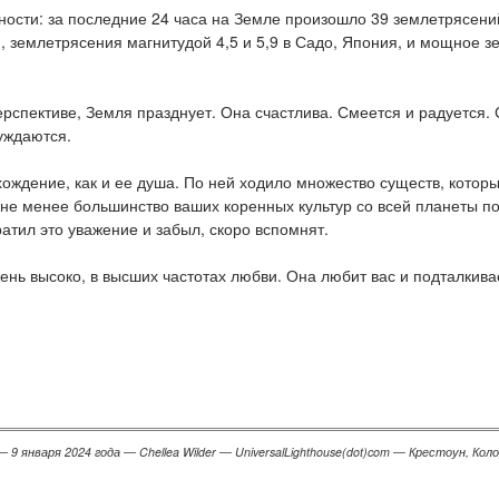
хности: за последние 24 часа на Земле произошло 39 землетрясени
, землетрясения магнитудой 4,5 и 5,9 в Садо, Япония, и мощное з
спективе, Земля празднует. Она счастлива. Смеется и радуется. 
уждаются.
ждение, как и ее душа. По ней ходило множество существ, которые
 не менее большинство ваших коренных культур со всей планеты п
ратил это уважение и забыл, скоро вспомнят.
ень высоко, в высших частотах любви. Она любит вас и подталкива
 января 2024 года ― Chellea Wilder ― UniversalLighthouse(dot)com ― Крестоун, Кол