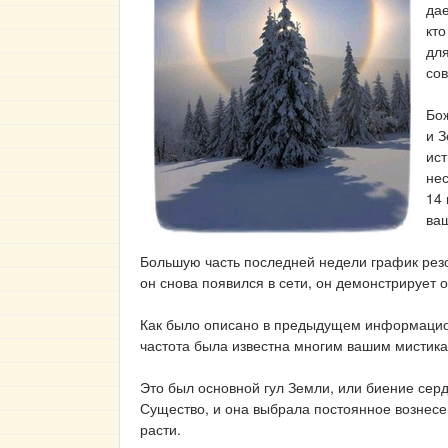
дае
кто
для
сов
Бож
и 
ист
нес
14 
ваш
Большую часть последней недели график резо
он снова появился в сети, он демонстрирует о
Как было описано в предыдущем информацион
частота была известна многим вашим мистик
Это был основной гул Земли, или биение сер
Существо, и она выбрала постоянное вознесе
расти.