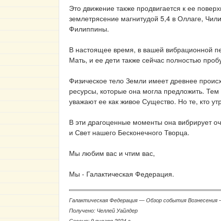
Это движение также продвигается к ее повер
землетрясение магнитудой 5,4 в Оллаге, Чили
Филиппины.
В настоящее время, в вашей вибрационной пер
Мать, и ее дети также сейчас полностью проб
Физическое тело Земли имеет древнее происхо
ресурсы, которые она могла предложить. Тем
уважают ее как живое Существо. Но те, кто ут
В эти драгоценные моменты она вибрирует оч
и Свет нашего Бесконечного Творца.
Мы любим вас и чтим вас,
Мы - Галактическая Федерация.
Галактическая Федерация ― Обзор события Вознесения ― 9
Получено: Челлей Уайлдер
Сессия: 9 января 2024 г.