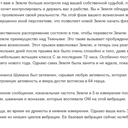
т вам и Земле больше контроля над вашей собственной судьбой, п
 хочет контролировать и держать вас в рабстве. Вы и Земля обла
 проявления своей реальности. На этой фазе вашего вознесения 
ершенно иной перспективе, что позволяет новой Земле начать фи
ественное распоряжение состояло в том, чтобы перевести Землю 
Земле преимущество над Темными. Это также вызывает пробуждени
ине вознесения. Этот прыжок взволновал Землю, и теперь она реаг
кольких дней после прыжка все было очень спокойно и тихо, даже 
небольших вспышек класса С за последние 72 часа. Особенно пос
его нового года. Однако сама Земля была занята и не ждала, пока
нанса Шумана был затемнен, скрывая любую активность, которая мо
громную активность и вчера достиг всплеска в 64 герца.
ном сообщении, изначальная частота Земли в 3-м измерении пост
ам, шаманам и монахам, которые воспевали ОМ на этой вибрации.
дца, во время ее дремоты в нижнем измерении. Однако ваша мать 
ние из низших циклов вибрации. Ее базовая вибрация сейчас коле