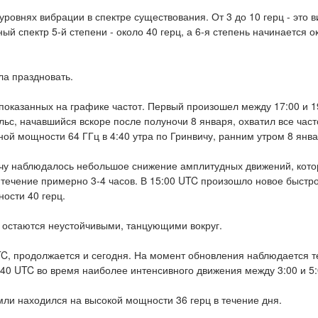
ровнях вибрации в спектре существования. От 3 до 10 герц - это 
ый спектр 5-й степени - около 40 герц, а 6-я степень начинается 
ла праздновать.
показанных на графике частот. Первый произошел между 17:00 и 19
ульс, начавшийся вскоре после полуночи 8 января, охватил все час
ной мощности 64 ГГц в 4:40 утра по Гринвичу, ранним утром 8 янва
ичу наблюдалось небольшое снижение амплитудных движений, кото
течение примерно 3-4 часов. В 15:00 UTC произошло новое быстро
ости 40 герц.
 остаются неустойчивыми, танцующими вокруг.
UTC, продолжается и сегодня. На момент обновления наблюдается т
4:40 UTC во время наиболее интенсивного движения между 3:00 и 5
ли находился на высокой мощности 36 герц в течение дня.