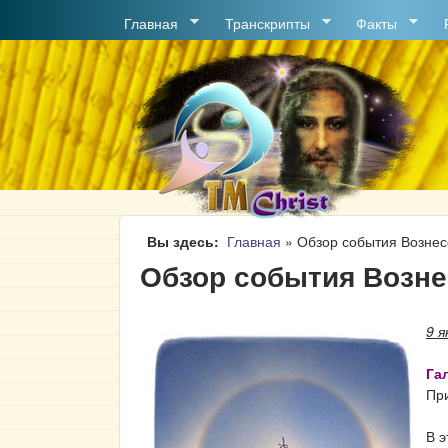
MAIN MENU
Главная
Транскрипты
Факты
Вы здесь
Главная
»
Обзор события Возне
Обзор события Возне
9 я
Га
При
В э