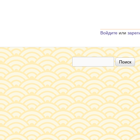
Войдите
или
зарег
Поиск
Форма поиска