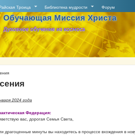
Перейти к основному
Райская Троица
Библиотека мудрости
Форум
содержанию
Обучающая Миссия Христа
Духовное обучение из космоса
сения
сения
нваря 2024 года
лактическая Федерация:
ветствую вас, дорогая Семья Света,
ти драгоценные минуты вы находитесь в процессе вхождения в но