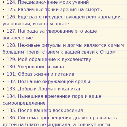
124. Предназначение моих учений
125. Различные точки зрения на смерть
126. Ещё раз о несуществующей реинкарнации,
уверовании, и вашем опыте
127. Награда за уверование это ваше
воскресение
128. Неживые ритуалы и догмы являются самым
большим препятствием к вашей связи с Отцом
129. Моё обращение к духовенству
130. Уверование и пища
131. Образ жизни и питание
132. Познание окружающей среды
133. Добрый Лоцман и капитан
134. Нынешняя временная пора и ваше
самоопределение
135. После вашего воскресения
136. Система просвещения должна развивать
детей на благо не индивида, а совокупности