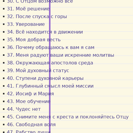
30. С Отцом возможно всё
31. Моё решение
32. После спуска с горы
33. Уверование
34. Всё находится в движении
35. Моя добрая весть
36. Почему обращаюсь к вам я сам
37. Меня радуют ваши искренние молитвы
38. Окружающая апостолов среда
39. Мой духовный статус
40. Ступени духовной карьеры
41. Глубинный смысл моей миссии
42. Иосиф и Мария
43. Мое обучение
44. Чудес нет
45. Снимите меня с креста и поклоняйтесь Отцу
46. Свободная воля
47. Рабство души