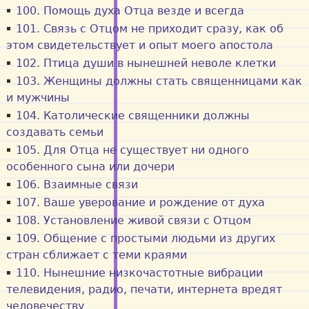
100. Помощь духа Отца везде и всегда
101. Связь с Отцом не приходит сразу, как об
этом свидетельствует и опыт моего апостола
102. Птица души в нынешней неволе клетки
103. Женщины должны стать священницами как
и мужчины
104. Католические священники должны
создавать семьи
105. Для Отца не существует ни одного
особенного сына или дочери
106. Взаимные связи
107. Ваше уверование и рождение от духа
108. Установление живой связи с Отцом
109. Общение с простыми людьми из других
стран сближает с теми краями
110. Нынешние низкочастотные вибрации
телевидения, радио, печати, интернета вредят
человечеству