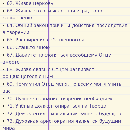
62. Живая церковь
63. Жизнь это осмысленная игра, но не
развлечение
64. Общий закон причины-действия-последствия
в творении
65. Расширение собственного я
66. Станьте мною
67. Давайте поклоняться всеобщему Отцу
вместе
68. Живая связь с Отцом развивает
общающегося с Ним
69. Чему учил Отец меня, не всему мог я учить
вас
70. Лучшее познание творения необходимо
71. Учёный должен опираться на Творца
72. Демократия – могильщик вашего будущего
73. Духовная аристократия является будущим
мира