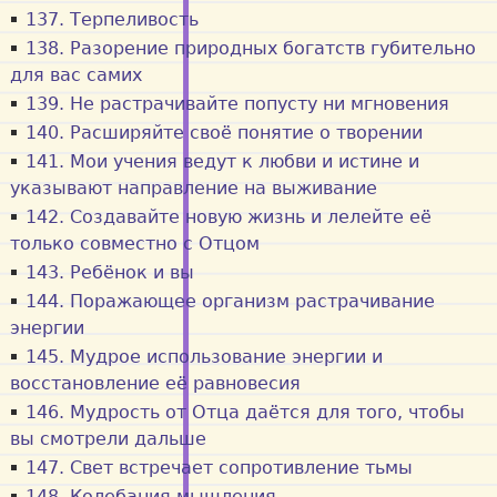
137. Терпеливость
138. Разорение природных богатств губительно
для вас самих
139. Не растрачивайте попусту ни мгновения
140. Расширяйте своё понятие о творении
141. Мои учения ведут к любви и истине и
указывают направление на выживание
142. Создавайте новую жизнь и лелейте её
только совместно с Отцом
143. Ребёнок и вы
144. Поражающее организм растрачивание
энергии
145. Мудрое использование энергии и
восстановление её равновесия
146. Мудрость от Отца даётся для того, чтобы
вы смотрели дальше
147. Свет встречает сопротивление тьмы
148. Колебания мышления