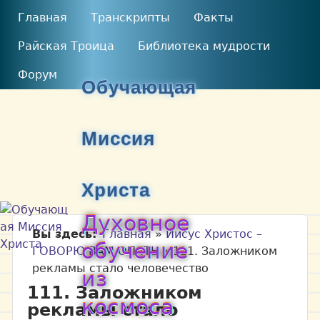
Перейти к основному
MAIN MENU
Главная
Транскрипты
Факты
содержанию
Райская Троица
Библиотека мудрости
Форум
Обучающая
Миссия
Христа
Духовное
Вы здесь
Главная
»
Иисус Христос –
обучение
ГОВОРЮ ВАМ ОПЯТЬ
»
111. Заложником
рекламы стало человечество
из
111. Заложником
космоса
рекламы стало