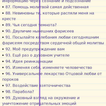
информацию через сознание и подсознание
87. Помощь молитвой самая действенная
88. Невиновны те, которые распяли меня на
кресте
89. Чья сегодня темнота?
90. Двуличие нынешних фарисеев
91. Посылайте колебания любви сегодняшним
фарисеям посредством сердечной общей молитвы
92. Моё предупреждение вам
93. Ещё раз о духовном учителе
94. Идея реинкарнации
95. Изменяя себя, изменяете человечество
96. Универсальное лекарство Отцовой любви от
пороков
97. Воздействие взяточничества
98. Парабола?
99. Духовный взгляд на окружение и
уничтожение отрицательных эмоций