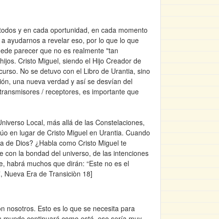
 a todos y en cada oportunidad, en cada momento
a ayudarnos a revelar eso, por lo que lo que
uede parecer que no es realmente "tan
ijos. Cristo Miguel, siendo el Hijo Creador de
curso. No se detuvo con el Libro de Urantia, sino
ión, una nueva verdad y así se desvían del
transmisores / receptores, es importante que
Universo Local, más allá de las Constelaciones,
túo en lugar de Cristo Miguel en Urantia. Cuando
bla de Dios? ¿Habla como Cristo Miguel te
e con la bondad del universo, de las intenciones
de, habrá muchos que dirán: “Este no es el
7, Nueva Era de Transiciòn 18]
con nosotros. Esto es lo que se necesita para
 su mundo continuará como está, eso sería muy