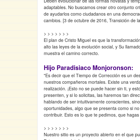
Deben evolucionar de las formas novatas y tempr
adaptables. No buscamos crear otro conjunto cri
de ayudarlos como ciudadanos en una democracia 
cambios. [3 de octubre de 2016, Transición de l
> > > > > > >
El plan de Cristo Miguel es que la transformaci
alto las leyes de la evolución social, y Su lla
muestra el camino correcto.
Hijo Paradisìaco Monjoronson:
"Es decir que el Tiempo de Corrección es un desar
nuestros compañeros mortales. Existe una verdad
realización. ¡Esto no se puede hacer sin ti, y es
presenten, y si lo solicitas, las haremos tan dir
hablando de ser intuitivamente conscientes, sin
oportunidades, algo que se presenta como si no s
contribuir. Esto es lo que te pedimos, que hag
> > > > > > >
Nuestro sitio es un proyecto abierto en el que pu