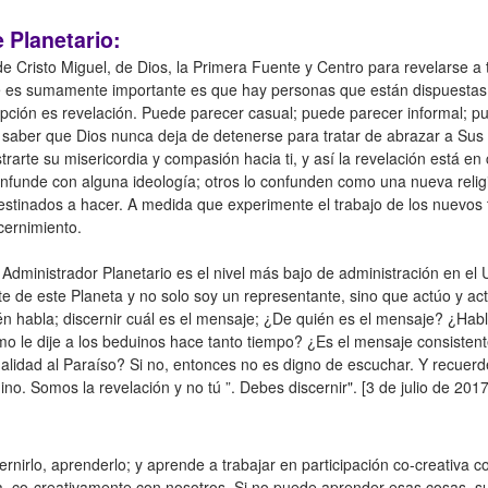
 Planetario:
a de Cristo Miguel, de Dios, la Primera Fuente y Centro para revelarse
que es sumamente importante es que hay personas que están dispuestas 
epción es revelación. Puede parecer casual; puede parecer informal; p
 saber que Dios nunca deja de detenerse para tratar de abrazar a Sus h
arte su misericordia y compasión hacia ti, y así la revelación está en 
nfunde con alguna ideología; otros lo confunden como una nueva relig
stinados a hacer. A medida que experimente el trabajo de los nuevos 
cernimiento.
l Administrador Planetario es el nivel más bajo de administración en el 
 de este Planeta y no solo soy un representante, sino que actúo y ac
ién habla; discernir cuál es el mensaje; ¿De quién es el mensaje? ¿Ha
mo le dije a los beduinos hace tanto tiempo? ¿Es el mensaje consistent
onalidad al Paraíso? Si no, entonces no es digno de escuchar. Y recuer
. Somos la revelación y no tú ”. Debes discernir". [3 de julio de 201
scernirlo, aprenderlo; y aprende a trabajar en participación co-creativa 
ida, co-creativamente con nosotros. Si no puede aprender esas cosas,