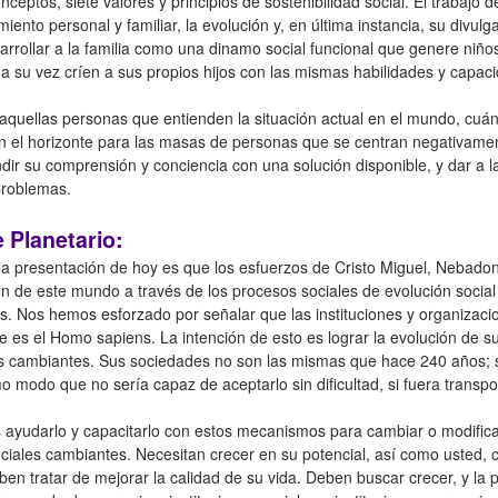
eptos, siete valores y principios de sostenibilidad social. El trabajo de
ento personal y familiar, la evolución y, en última instancia, su divul
desarrollar a la familia como una dinamo social funcional que genere ni
 su vez críen a sus propios hijos con las mismas habilidades y capac
 aquellas personas que entienden la situación actual en el mundo, cuán 
n el horizonte para las masas de personas que se centran negativamen
dir su comprensión y conciencia con una solución disponible, y dar a
problemas.
 Planetario:
la presentación de hoy es que los esfuerzos de Cristo Miguel, Nebado
n de este mundo a través de los procesos sociales de evolución social
. Nos hemos esforzado por señalar que las instituciones y organizaci
 es el Homo sapiens. La intención de esto es lograr la evolución de su
s cambiantes. Sus sociedades no son las mismas que hace 240 años; so
 modo que no sería capaz de aceptarlo sin dificultad, si fuera transpor
s ayudarlo y capacitarlo con estos mecanismos para cambiar o modificar
ciales cambiantes. Necesitan crecer en su potencial, así como usted, 
ben tratar de mejorar la calidad de su vida. Deben buscar crecer, y la p