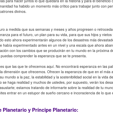
s para hacer juntos lo que quedará en la historia y para el beneficio 
humanidad ha habido un momento más crítico para trabajar junto con per
patrones divinos.
turo a medida que sus semanas y meses y años progresen o retrocedan
eranza para el futuro, un plan para su vida, para que sus hijos y niet
endo esto ahora experimentarán algunos de los desastres más devasta
e había experimentado antes en un nivel y una escala que ahora abar
ación con los cambios que se producirán en tu mundo en la próxima d
e puedas comprender la esperanza que se te presenta.
 que las que te ofrecemos aquí. No encontrará esperanza en las palab
de la dimensión que ofrecemos. Ofrecen la esperanza de que en el más a
su mundo a la paz, la estabilidad y la sostenibilidad social en la vida 
 se haga realidad y muchos de ustedes, por supuesto, verán los des
asustarte; estamos tratando de informarte sobre la realidad de tu mu
tes entrar en un estupor de sueño cercano e inconsciencia de lo que es
Planetario y Príncipe Planetario: