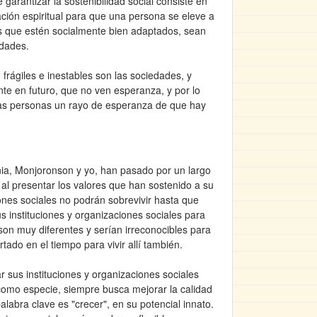
 garantizar la sostenibilidad social consiste en
gación espiritual para que una persona se eleve a
ños que estén socialmente bien adaptados, sean
idades.
frágiles e inestables son las sociedades, y
te en futuro, que no ven esperanza, y por lo
 las personas un rayo de esperanza de que hay
nia, Monjoronson y yo, han pasado por un largo
 al presentar los valores que han sostenido a su
ones sociales no podrán sobrevivir hasta que
s instituciones y organizaciones sociales para
n muy diferentes y serían irreconocibles para
tado en el tiempo para vivir allí también.
 sus instituciones y organizaciones sociales
como especie, siempre busca mejorar la calidad
alabra clave es "crecer", en su potencial innato.