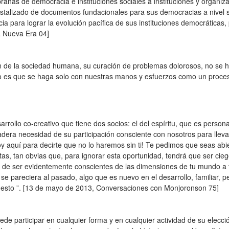
anas de democracia e instituciones sociales a instituciones y organiza
stalizado de documentos fundacionales para sus democracias a nivel s
para lograr la evolución pacífica de sus instituciones democráticas, 
a Nueva Era 04]
ón de la sociedad humana, su curación de problemas dolorosos, no se 
mado es que se haga solo con nuestras manos y esfuerzos como un proce
rollo co-creativo que tiene dos socios: el del espíritu, que es personal
era necesidad de su participación consciente con nosotros para llevar
toy aquí para decirte que no lo haremos sin ti! Te pedimos que seas abi
ectas, tan obvias que, para ignorar esta oportunidad, tendrá que ser ci
o de ser evidentemente conscientes de las dimensiones de tu mundo a t
e pareciera al pasado, algo que es nuevo en el desarrollo, familiar, pe
as esto ”. [13 de mayo de 2013, Conversaciones con Monjoronson 75]
ede participar en cualquier forma y en cualquier actividad de su elecci