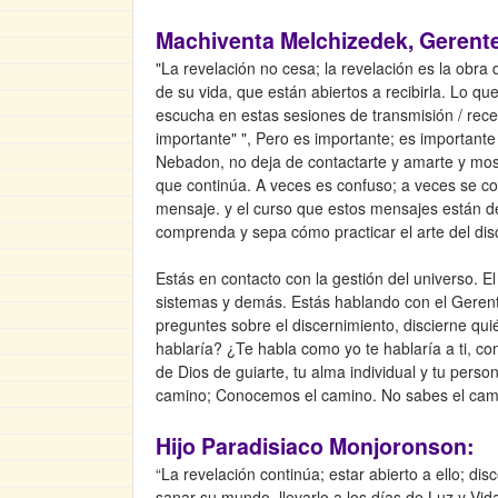
Machiventa Melchizedek, Gerente
"La revelación no cesa; la revelación es la obr
de su vida, que están abiertos a recibirla. Lo 
escucha en estas sesiones de transmisión / rec
importante" ", Pero es importante; es importante
Nebadon, no deja de contactarte y amarte y mostr
que continúa. A veces es confuso; a veces se co
mensaje. y el curso que estos mensajes están de
comprenda y sepa cómo practicar el arte del dis
Estás en contacto con la gestión del universo. E
sistemas y demás. Estás hablando con el Gerente
preguntes sobre el discernimiento, discierne qu
hablaría? ¿Te habla como yo te hablaría a ti, co
de Dios de guiarte, tu alma individual y tu pers
camino; Conocemos el camino. No sabes el camino
Hijo Paradisiaco Monjoronson:
“La revelación continúa; estar abierto a ello; di
sanar su mundo, llevarlo a los días de Luz y V