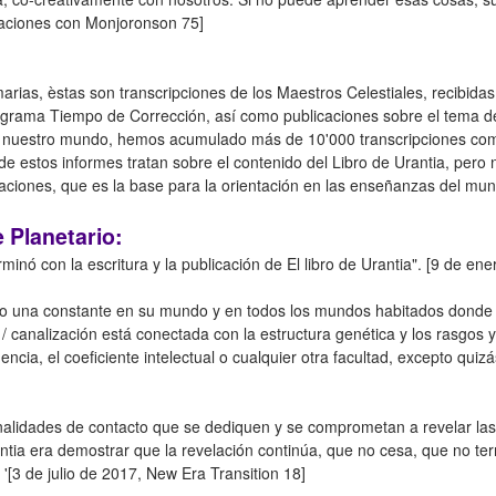
aciones con Monjoronson 75]
imarias, èstas son transcripciones de los Maestros Celestiales, recibi
ograma Tiempo de Corrección, así como publicaciones sobre el tema de 
n nuestro mundo, hemos acumulado más de 10'000 transcripciones com
 estos informes tratan sobre el contenido del Libro de Urantia, pero 
ciones, que es la base para la orientación en las enseñanzas del mundo
 Planetario:
minó con la escritura y la publicación de El libro de Urantia". [9 de e
mo una constante en su mundo y en todos los mundos habitados donde 
 / canalización está conectada con la estructura genética y los rasgos
ncia, el coeficiente intelectual o cualquier otra facultad, excepto quizás
nalidades de contacto que se dediquen y se comprometan a revelar las
antia era demostrar que la revelación continúa, que no cesa, que no t
 '[3 de julio de 2017, New Era Transition 18]