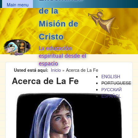
MAIN MENU
Pasar al contenido principal
Main menu
de la
Misión de
Cristo
La educación
espiritual desde el
espacio
Usted está aquí
Inicio
»
Acerca de La Fe
ENGLISH
Acerca de La Fe
PORTUGUESE
РУССКИЙ
ESPAÑOL