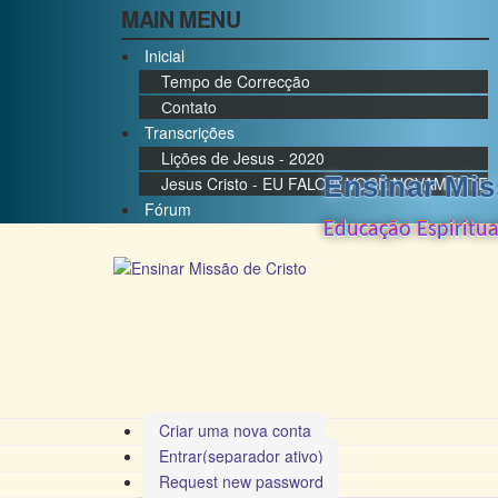
MAIN MENU
Inicial
Tempo de Correcção
Сontato
Transcrições
Lições de Jesus - 2020
Ensinar Mis
Jesus Cristo - EU FALO A VOCÊ NOVAMENTE
Fórum
Educação Espiritu
Criar uma nova conta
Entrar
(separador ativo)
Request new password