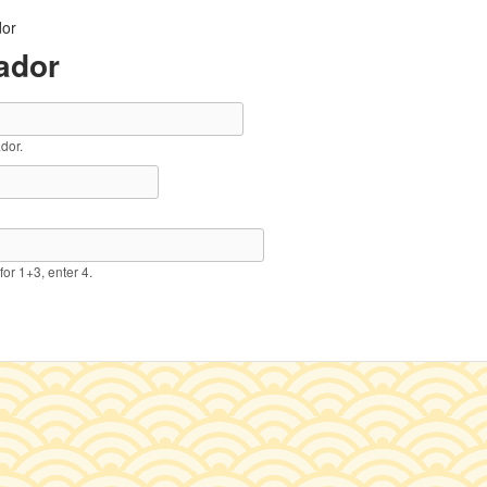
dor
zador
dor.
for 1+3, enter 4.