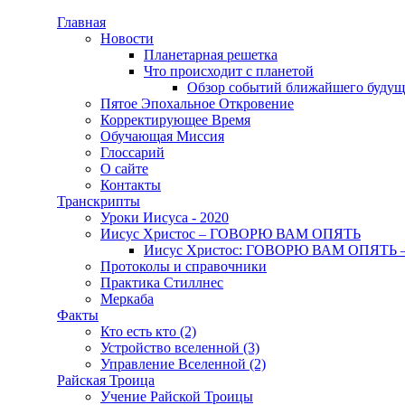
Перейти к основному содержанию
Главная
Новости
Main menu
Планетарная решетка
Что происходит с планетой
Обзор событий ближайшего будуще
Пятое Эпохальное Откровение
Корректирующее Время
Обучающая Миссия
Глоссарий
О сайте
Контакты
Транскрипты
Уроки Иисуса - 2020
Иисус Христос – ГОВОРЮ ВАМ ОПЯТЬ
Иисус Христос: ГОВОРЮ ВАМ ОПЯТЬ –
Протоколы и справочники
Практика Стиллнес
Меркаба
Факты
Кто есть кто (2)
Устройство вселенной (3)
Управление Вселенной (2)
Райская Троица
Учение Райской Троицы