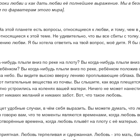
уроки любви и как дать любви её полнейшее выражение. Мы в б
ем по фарватерам этого мира].
На этой планете есть вопросы, относящиеся к любви, и тому, чем в
тносящиеся к этой теме. Не удивительно, что вы все сбиты с толку
нию любви. Я бы хотела ответить на твой вопрос, моё дитя. Я бы х
а-нибудь плыли вниз по реке на плоту? Вы когда-нибудь плыли вниз
ребёнком? Вы когда-нибудь плыли вниз по реке, ребёнком положив
на небо. Вы видите высоко вверху лениво проплывающие облака. В
ют питательные вещества из почвы. Вы слышите, как вода плещется 
тно устроились на коленях вашей матери. Ничего не может нанест
т никаких желаний и никаких забот. Вот, что такое любовь.
т удобные случаи, в чём себя выразить. Вы можете думать, что ле
я говорю вам, что те моменты являются временами, когда любовь 
творённые времена, когда любовь плывёт на плоту с её матерью.
приятная. Любовь терпеливая и сдержанная. Любовь - это мать, ба