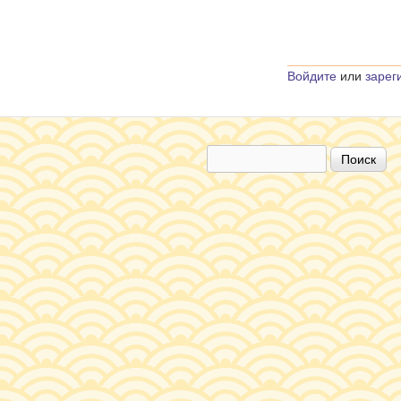
Войдите
или
зарег
Поиск
Форма поиска