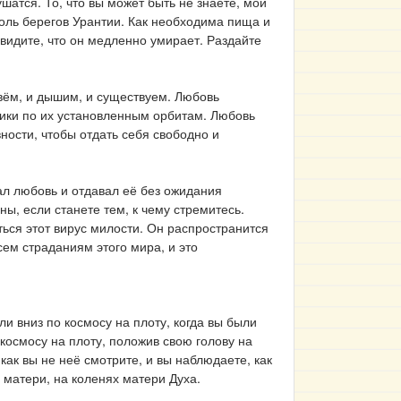
шатся. То, что вы может быть не знаете, мои
доль берегов Урантии. Как необходима пища и
увидите, что он медленно умирает. Раздайте
ивём, и дышим, и существуем. Любовь
тики по их установленным орбитам. Любовь
ности, чтобы отдать себя свободно и
ал любовь и отдавал её без ожидания
ы, если станете тем, к чему стремитесь.
ться этот вирус милости. Он распространится
всем страданиям этого мира, и это
и вниз по космосу на плоту, когда вы были
космосу на плоту, положив свою голову на
как вы не неё смотрите, и вы наблюдаете, как
 матери, на коленях матери Духа.