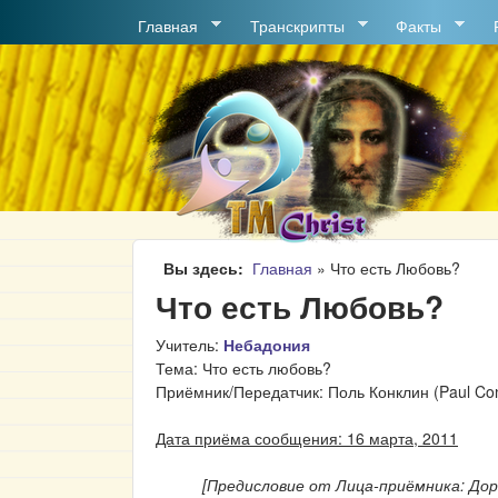
MAIN MENU
Главная
Транскрипты
Факты
Вы здесь
Главная
»
Что есть Любовь?
Что есть Любовь?
Учитель:
Небадония
Тема: Что есть любовь?
Приёмник/Передатчик: Поль Конклин (Paul Con
Дата приёма сообщения: 16 марта, 2011
[Предисловие от Лица-приёмника: Дор