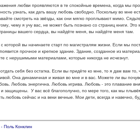
жения любви проявляются в те спокойные времена, когда мы прово
бность узнать, как дать вашу любовь свободно. Поскольку во мне 
авайте смотреть на звёзды, как они мягко проплывают мимо. Сядьте
тому, чему я учу вас, не может быть познано со страниц книги. Это
страницы вашего сердца, вы найдёте меня, вы найдёте меня там.
, с которой вы начинаете старт по магистралям жизни. Если мы по
не появится прочное и крепкое здание. Здание, созданное из матер
сте с нерушимыми материалами, которые никогда не исчезнут.
отдать себя без остатка. Если вы придёте ко мне, то я дам вам то, 
вой. Она динамичная и живая во мне и в вас. Можете ли вы почувс
юбовь. Любовь энергична. Любовь игрива. Любовь - это плавание вн
и защищены. У вас всё благополучно, по мере того, как мы плывём 
сть любовь сейчас и на веки вечные. Мои дети, всегда и навечно, б
 - Поль Конклин