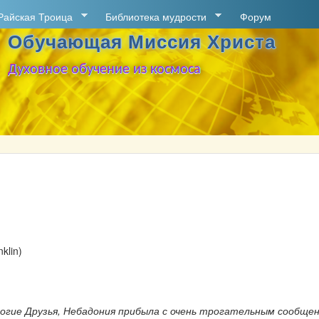
Перейти к основному
Райская Троица
Библиотека мудрости
Форум
содержанию
Обучающая Миссия Христа
Духовное обучение из космоса
klin)
огие Друзья, Небадония прибыла с очень трогательным сообщен