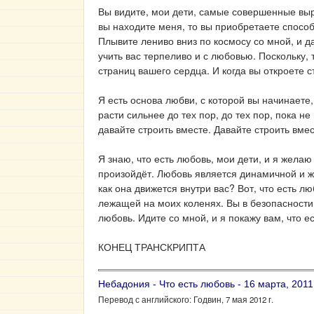
Вы видите, мои дети, самые совершенные выра
вы находите меня, то вы приобретаете спосо
Плывите лениво вниз по космосу со мной, и д
учить вас терпеливо и с любовью. Поскольку, 
страниц вашего сердца. И когда вы откроете 
Я есть основа любви, с которой вы начинаете
расти сильнее до тех пор, до тех пор, пока 
давайте строить вместе. Давайте строить вме
Я знаю, что есть любовь, мои дети, и я желаю 
произойдёт. Любовь является динамичной и жи
как она движется внутри вас? Вот, что есть л
лежащей на моих коленях. Вы в безопасности 
любовь. Идите со мной, и я покажу вам, что е
КОНЕЦ ТРАНСКРИПТА
Небадония - Что есть любовь - 16 марта, 2011
Перевод с английского: Годвин, 7 мая 2012 г.