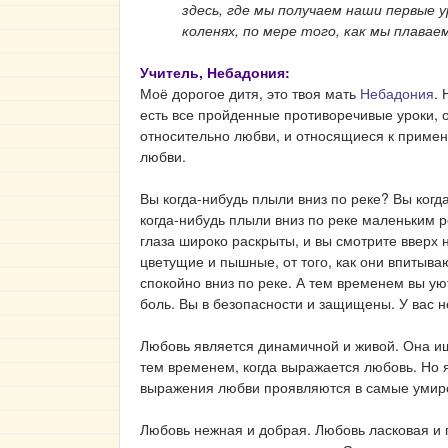
здесь, где мы получаем наши первые 
коленях, по мере того, как мы плава
Учитель, Небадония:
Моё дорогое дитя, это твоя мать
Небадония
. 
есть все пройденные противоречивые уроки, о
относительно любви, и относящиеся к примене
любви.
Вы когда-нибудь плыли вниз по реке? Вы когд
когда-нибудь плыли вниз по реке маленьким 
глаза широко раскрыты, и вы смотрите вверх 
цветущие и пышные, от того, как они впитыва
спокойно вниз по реке. А тем временем вы ую
боль. Вы в безопасности и защищены. У вас не
Любовь является динамичной и живой. Она ище
тем временем, когда выражается любовь. Но 
выражения любви проявляются в самые умиро
Любовь нежная и добрая. Любовь ласковая и 