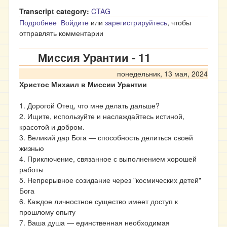
Transcript category:
CTAG
Подробнее
о Миссия Урантии - 12
Войдите
или
зарегистрируйтесь
, чтобы
отправлять комментарии
Миссия Урантии - 11
понедельник, 13 мая, 2024
Христос Михаил в Миссии Урантии
1. Дорогой Отец, что мне делать дальше?
2. Ищите, используйте и наслаждайтесь истиной,
красотой и добром.
3. Великий дар Бога ― способность делиться своей
жизнью
4. Приключение, связанное с выполнением хорошей
работы
5. Непрерывное созидание через "космических детей"
Бога
6. Каждое личностное существо имеет доступ к
прошлому опыту
7. Ваша душа ― единственная необходимая