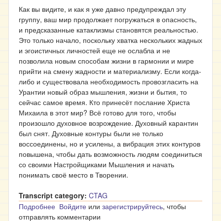
Как вы видите, и как я уже давно предупреждал эту
группу, ваш мир продолжает погружаться в опасность,
и предсказанные катаклизмы становятся реальностью.
Это только начало, поскольку хватка нескольких жадных
и эгоистичных личностей еще не ослабла и не
позволила новым способам жизни в гармонии и мире
прийти на смену жадности и материализму. Если когда-
либо и существовала необходимость провозгласить на
Урантии новый образ мышления, жизни и бытия, то
сейчас самое время. Кто принесёт послание Христа
Михаила в этот мир? Всё готово для того, чтобы
произошло духовное возрождение. Духовный карантин
был снят. Духовные контуры были не только
воссоединены, но и усилены, а вибрация этих контуров
повышена, чтобы дать возможность людям соединиться
со своими Настройщиками Мышления и начать
понимать своё место в Творении.
Transcript category:
CTAG
Подробнее
о Миссия Урантии - 13
Войдите
или
зарегистрируйтесь
, чтобы
отправлять комментарии