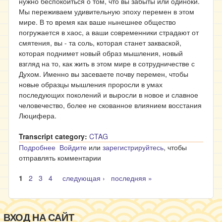
нужно беспокоиться о том, что вы забыты или одиноки.
Мы переживаем удивительную эпоху перемен в этом
мире. В то время как ваше нынешнее общество
погружается в хаос, а ваши современники страдают от
смятения, вы - та соль, которая станет закваской,
которая поднимет новый образ мышления, новый
взгляд на то, как жить в этом мире в сотрудничестве с
Духом. Именно вы засеваете почву перемен, чтобы
новые образцы мышления проросли в умах
последующих поколений и выросли в новое и славное
человечество, более не скованное влиянием восстания
Люцифера.
Transcript category:
CTAG
Подробнее
о Миссия Урантии - 10
Войдите
или
зарегистрируйтесь
, чтобы
отправлять комментарии
1
2
3
4
следующая ›
последняя »
Страницы
ВХОД НА САЙТ