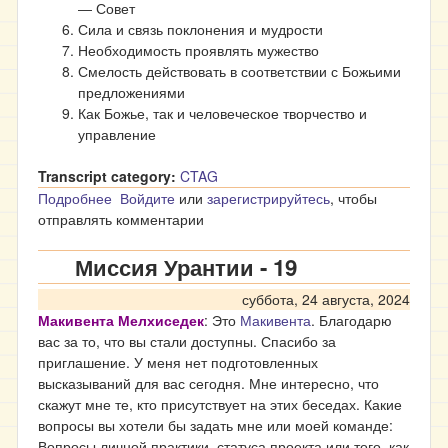
― Совет
Сила и связь поклонения и мудрости
Необходимость проявлять мужество
Смелость действовать в соответствии с Божьими
предложениями
Как Божье, так и человеческое творчество и
управление
Transcript category:
CTAG
Подробнее
о Миссия Урантии – 20
Войдите
или
зарегистрируйтесь
, чтобы
отправлять комментарии
Миссия Урантии - 19
суббота, 24 августа, 2024
Макивента Мелхиседек
: Это
Макивента
. Благодарю
вас за то, что вы стали доступны. Спасибо за
приглашение. У меня нет подготовленных
высказываний для вас сегодня. Мне интересно, что
скажут мне те, кто присутствует на этих беседах. Какие
вопросы вы хотели бы задать мне или моей команде:
Вопросы личной практики, статуса проекта или того, как