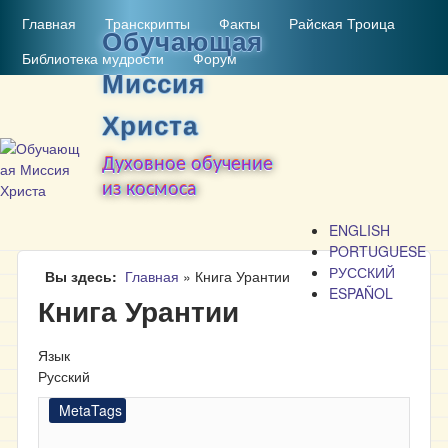
MAIN MENU
Перейти к основному
Главная
Транскрипты
Факты
Райская Троица
Обучающая
содержанию
Библиотека мудрости
Форум
Миссия
Христа
Духовное обучение
из космоса
ENGLISH
PORTUGUESE
РУССКИЙ
Вы здесь
Главная
»
Книга Урантии
ESPAÑOL
Книга Урантии
Язык
Русский
MetaTags