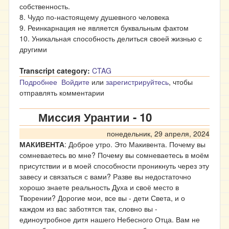
собственность.
8. Чудо по-настоящему душевного человека
9. Реинкарнация не является буквальным фактом
10. Уникальная способность делиться своей жизнью с
другими
Transcript category:
CTAG
Подробнее
о Миссия Урантии - 11
Войдите
или
зарегистрируйтесь
, чтобы
отправлять комментарии
Миссия Урантии - 10
понедельник, 29 апреля, 2024
МАКИВЕНТА
: Доброе утро. Это Макивента. Почему вы
сомневаетесь во мне? Почему вы сомневаетесь в моём
присутствии и в моей способности проникнуть через эту
завесу и связаться с вами? Разве вы недостаточно
хорошо знаете реальность Духа и своё место в
Творении? Дорогие мои, все вы - дети Света, и о
каждом из вас заботятся так, словно вы -
единоутробное дитя нашего Небесного Отца. Вам не