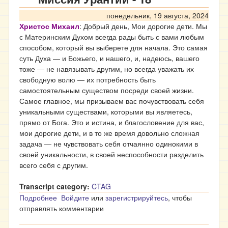
понедельник, 19 августа, 2024
Христос Михаил
: Добрый день, Мои дорогие дети. Мы
с Материнским Духом всегда рады быть с вами любым
способом, который вы выберете для начала. Это самая
суть Духа ― и Божьего, и нашего, и, надеюсь, вашего
тоже ― не навязывать другим, но всегда уважать их
свободную волю ― их потребность быть
самостоятельным существом посреди своей жизни.
Самое главное, мы призываем вас почувствовать себя
уникальными существами, которыми вы являетесь,
прямо от Бога. Это и истина, и благословение для вас,
мои дорогие дети, и в то же время довольно сложная
задача ― не чувствовать себя отчаянно одинокими в
своей уникальности, в своей неспособности разделить
всего себя с другим.
Transcript category:
CTAG
Подробнее
о Миссия Урантии - 18
Войдите
или
зарегистрируйтесь
, чтобы
отправлять комментарии