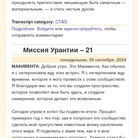
преодолеть препятствия, мешающие быть смертным ―
материальным, ― и стать чистым духом.
Transcript category:
CTAG
Подробнее
о Миссия Урантии - 23
Войдите
или
зарегистрируйтесь
, чтобы
отправлять комментарии
Миссия Урантии – 21
понедельник, 30 сентября, 2024
МАКИВЕНТА
: Доброе утро. Это Макивента. Как обычно,
я с нетерпением жду этих встреч. Я с нетерпением жду
времени, которое я могу провести с этим сообществом.
Я благодарю вас за то, что вы создали пространство,
которое позволяет мне быть здесь, и создали
намерение, которое делает это возможным.
Сегодня утром я хотел бы подвести итоги. Прошёл
примерно год с тех пор, как я попросил это сообщество
сделать моё присутствие известным всему населению
этого мира. Я поделюсь с вами тем, как я и мои
сотрудники оцениваем ваш прогресс. Затем я хотел бы