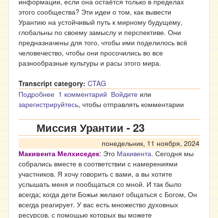
информации, если она остаётся только в пределах
этого сообщества? Эти идеи о том, как вывести
Урантию на устойчивый путь к мирному будущему,
глобальны по своему замыслу и перспективе. Они
предназначены для того, чтобы ими поделилось всё
человечество, чтобы они просочились во все
разнообразные культуры и расы этого мира.
Transcript category:
CTAG
Подробнее
о Миссия Урантии - 24
1 комментарий
Войдите
или
зарегистрируйтесь
, чтобы отправлять комментарии
Миссия Урантии - 23
понедельник, 11 ноября, 2024
Макивента Мелхиседек
: Это
Макивента
. Сегодня мы
собрались вместе в соответствии с намерениями
участников. Я хочу говорить с вами, а вы хотите
услышать меня и пообщаться со мной. И так было
всегда; когда дети Божьи желают общаться с Богом, Он
всегда реагирует. У вас есть множество духовных
ресурсов, с помощью которых вы можете