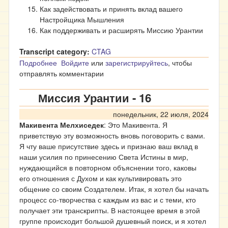
Как задействовать и принять вклад вашего
Настройщика Мышления
Как поддерживать и расширять Миссию Урантии
Transcript category:
CTAG
Подробнее
о Миссия Урантии - 14
Войдите
или
зарегистрируйтесь
, чтобы
отправлять комментарии
Миссия Урантии - 16
понедельник, 22 июля, 2024
Макивента Мелхиседек
: Это Макивента. Я
приветствую эту возможность вновь поговорить с вами.
Я чту ваше присутствие здесь и признаю ваш вклад в
наши усилия по принесению Света Истины в мир,
нуждающийся в повторном объяснении того, каковы
его отношения с Духом и как культивировать это
общение со своим Создателем. Итак, я хотел бы начать
процесс со-творчества с каждым из вас и с теми, кто
получает эти транскрипты. В настоящее время в этой
группе происходит большой душевный поиск, и я хотел