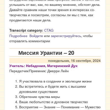
услышать от вас, как, по вашему мнению, обстоят дела.
Давайте сравним наши точки зрения в интересах со-
творчества и посмотрим, согласны ли мы с тем, как
продвигаются наши дела.
Transcript category:
CTAG
Подробнее
о Миссия Урантии – 21
Войдите
или
зарегистрируйтесь
, чтобы
отправлять комментарии
Миссия Урантии – 20
понедельник, 16 сентября, 2024
Учитель: Небадония, Материнский Дух
Передатчик/Приемник: Джерри Лейн
Я участвовала в создании и эволюции жизни
Вы встретитесь и будете жить с высшими
духовными существами
Обретение чувства меры
Ваше любопытство и духовное творчество
Восприятие ― Знание ― Понимание ― Мужество