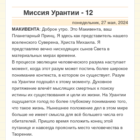
Миссия Урантии - 12
понедельник, 27 мая, 2024
МАКИВЕНТА
: Доброе утро. Это Макивента, ваш
Планетарный Принц. Я здесь как представитель нашего
вселенского Суверена, Христа Михаила. Я
представляю вечно нисходящих сынов Cвета в
материальных мирах времени.
В процессе эволюции человеческого разума наступает
момент, когда этот разум может постичь более широкое
понимание контекста, в котором он существует. Разум
на Урантии подошёл к этому моменту. Духовное
притяжение влечёт мыслящих смертных к поиску
истины их существования и цели их жизни. На Урантии
ощущается голод по более глубокому пониманию того,
что такое жизнь. Нынешнее положение дел в этом мире
больше не имеет смысла для всё большего числа его
обитателей. Пришло время положить конец этой
путанице и навсегда прояснить место человечества в
Творении.