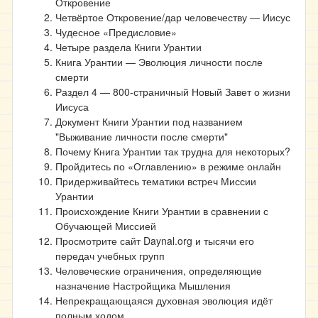
Откровение
Четвёртое Откровение/дар человечеству ― Иисус
Чудесное «Предисловие»
Четыре раздела Книги Урантии
Книга Урантии ― Эволюция личности после
смерти
Раздел 4 ― 800-страничный Новый Завет о жизни
Иисуса
Документ Книги Урантии под названием
"Выживание личности после смерти"
Почему Книга Урантии так трудна для некоторых?
Пройдитесь по «Оглавлению» в режиме онлайн
Придерживайтесь тематики встреч Миссии
Урантии
Происхождение Книги Урантии в сравнении с
Обучающей Миссией
Просмотрите сайт Daynal.org и тысячи его
передач учебных групп
Человеческие ограничения, определяющие
назначение Настройщика Мышления
Непрекращающаяся духовная эволюция идёт
полным ходом