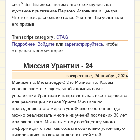
свет? Вы. Вы здесь, потому что откликнулись на
духовное притяжение Первого Источника и Центра.
Что-то в вас распознало голос Учителя. Вы услышали
его призыв.
Transcript category:
CTAG
Подробнее
о Миссия Урантии - 25
Войдите
или
зарегистрируйтесь
, чтобы
отправлять комментарии
Миссия Урантии - 24
воскресенье, 24 ноября, 2024
Макивента Мелхиседек
: Это Макивента. Как вы
хорошо знаете, я здесь, чтобы помочь вам в
управлении Урантией и направлять вас в со-творчестве
для реализации планов Христа Михаила по
приведению этого мира в устойчивое состояние, где
можно реализовать многие из учений последних 30 лет
или около того. Мы дали этому сообществу много
информации о том, как создать социально устойчивую
цивилизацию, но какая польза от всей этой