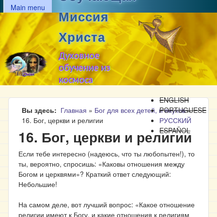
MAIN MENU
Перейти к основному
Main menu
Миссия
содержанию
Христа
Духовное
обучение из
космоса
ENGLISH
Вы здесь
Главная
»
Бог для всех детей, и внуков
PORTUGUESE
»
16. Бог, церкви и религии
РУССКИЙ
ESPAÑOL
16. Бог, церкви и религии
Если тебе интересно (надеюсь, что ты любопытен!), то
ты, вероятно, спросишь: «Каковы отношения между
Богом и церквями»? Краткий ответ следующий:
Небольшие!
На самом деле, вот лучший вопрос: «Какое отношение
религии имеют к Богу, и какие отношения к религиям