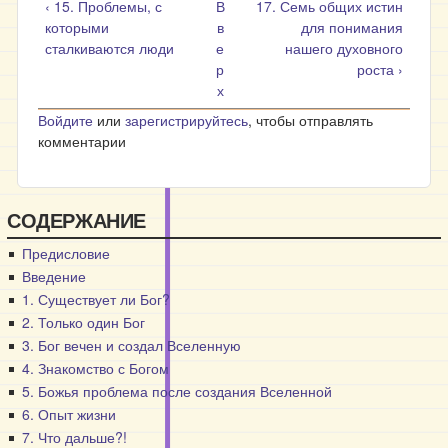
‹ 15. Проблемы, с
В
17. Семь общих истин
которыми
в
для понимания
сталкиваются люди
е
нашего духовного
р
роста ›
х
Войдите
или
зарегистрируйтесь
, чтобы отправлять
комментарии
СОДЕРЖАНИЕ
Предисловие
Введение
1. Существует ли Бог?
2. Только один Бог
3. Бог вечен и создал Вселенную
4. Знакомство с Богом
5. Божья проблема после создания Вселенной
6. Опыт жизни
7. Что дальше?!