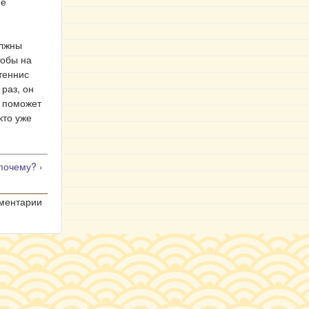
не
олжны
тобы на
 теннис
 раз, он
й поможет
кто уже
почему? ›
мментарии