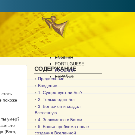
ENGLISH
PORTUGUESE
СОДЕРЖАНИЕ
РУССКИЙ
ESPAÑOL
Предисловие
Введение
1. Существует ли Бог?
 стать
2. Только один Бог
не похоже
3. Бог вечен и создал
Вселенную
к ты умер?
4. Знакомство с Богом
азал это
5. Божья проблема после
а (Бога,
создания Вселенной