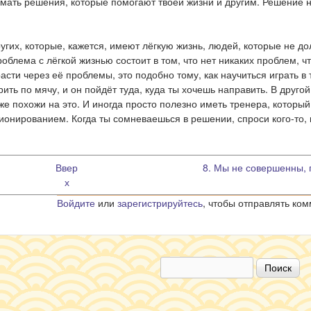
имать решения, которые помогают твоей жизни и другим. Решение 
угих, которые, кажется, имеют лёгкую жизнь, людей, которые не д
облема с лёгкой жизнью состоит в том, что нет никаких проблем, ч
расти через её проблемы, это подобно тому, как научиться играть в
ить по мячу, и он пойдёт туда, куда ты хочешь направить. В другой
же похожи на это. И иногда просто полезно иметь тренера, которы
ционированием. Когда ты сомневаешься в решении, спроси кого-то, 
Ввер
8. Мы не совершенны, 
х
Войдите
или
зарегистрируйтесь
, чтобы отправлять ко
Поиск
Форма поиска