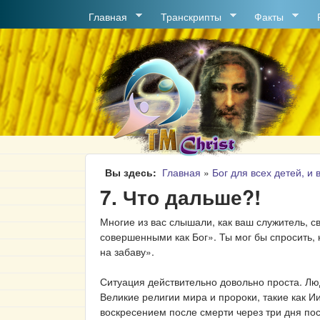
MAIN MENU
Главная
Транскрипты
Факты
Вы здесь
Главная
»
Бог для всех детей, и 
7. Что дальше?!
Многие из вас слышали, как ваш служитель, св
совершенными как Бог». Ты мог бы спросить, к
на забаву».
Ситуация действительно довольно проста. Люд
Великие религии мира и пророки, такие как Ии
воскресением после смерти через три дня посл