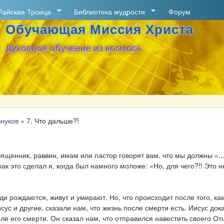
Перейти к основному
Райская Троица
Библиотека мудрости
Форум
содержанию
Обучающая Миссия Христа
Духовное обучение из космоса
внуков
»
7. Что дальше?!
ященник, раввин, имам или пастор говорят вам, что мы должны «...
ак это сделал я, когда был намного моложе: «Но, для чего?!! Это 
и рождаются, живут и умирают. Но, что происходит после того, ка
сус и другие, сказали нам, что жизнь после смерти есть. Иисус док
е его смерти. Он сказал нам, что отправился навестить своего Отц