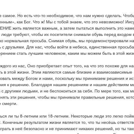
е самое. Но есть что-то необходимое, что нам нужно сделать. Чтоб
нным», как Бог. Что ж! Мы с тобой знаем, что это невозможно! Иис
ЕНИЕ жить является важным, а затем пытаться выполнить это нам
 люди требуют, чтобы их посетители снимали обувь перед входом 
ьно нормальная просьба. Снимая обувь, мы продемонстрировали н
 с друзьями. Для нас, чтобы войти в небеса, единственная просьба
мерением стать лучшим человеком, каким мы можем быть в этой жиз
дого из нас, Оно приобретает опыт того, на что это похоже для на
ь в этой жизни. Этим являются самые близкие и взаимозависимые
твовать между Богом и нами, поскольку мы принимаем решения и и
ения к решению. Благодаря нашим решениям и нашим действиям м
 с другими людьми, и не беспокоиться за себя. По мере того, как 
нять эти решения, чтобы мы принимали правильные решения, кот
е смерти.
шься ли ты 8-летним или 18-летним. Некоторые люди это легко пойм
т. Конечным результатом жизни является то, что ты несёшь ответст
грать в неё безопасно и не принимают никаких решений, но ты та