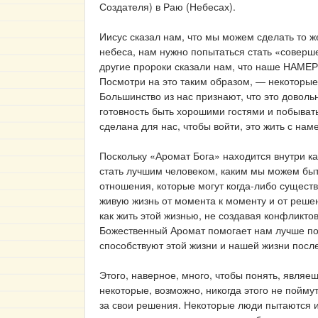
Создателя) в Раю (Небесах).
Иисус сказал нам, что мы можем сделать то ж
небеса, нам нужно попытаться стать «соверше
другие пророки сказали нам, что наше НАМЕР
Посмотри на это таким образом, ― некоторые
Большинство из нас признают, что это довол
готовность быть хорошими гостями и побывать
сделана для нас, чтобы войти, это жить с на
Поскольку «Аромат Бога» находится внутри каж
стать лучшим человеком, каким мы можем быт
отношения, которые могут когда-либо сущес
живую жизнь от момента к моменту и от реш
как жить этой жизнью, не создавая конфликтов
Божественный Аромат помогает нам лучше по
способствуют этой жизни и нашей жизни посл
Этого, наверное, много, чтобы понять, являе
некоторые, возможно, никогда этого не пойму
за свои решения. Некоторые люди пытаются и