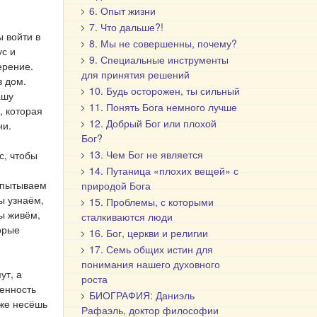
6. Опыт жизни
7. Что дальше?!
ы войти в
8. Мы не совершенны, почему?
ус и
9. Специальные инструменты
ерение.
для принятия решений
в дом.
10. Будь осторожен, ты сильный
ашу
11. Понять Бога немного лучше
, которая
12. Добрый Бог или плохой
ни.
Бог?
13. Чем Бог не является
с, чтобы
14. Путаница «плохих вещей» с
спытываем
природой Бога
ы узнаём,
15. Проблемы, с которыми
мы живём,
сталкиваются люди
орые
16. Бог, церкви и религии
17. Семь общих истин для
понимания нашего духовного
ут, а
роста
венность
БИОГРАФИЯ: Даниэль
кже несёшь
Рафаэль, доктор философии