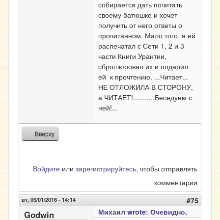
собирается дать почитать
своему батюшке и хочет
получить от него ответы о
прочитанном. Мало того, я ей
распечатал с Сети 1, 2 и 3
части Книги Урантии,
сброшюровал их и подарил
ей к прочтению. ...Читает...
НЕ ОТЛОЖИЛА В СТОРОНУ,
а ЧИТАЕТ!...........Беседуем с
ней!...
Вверху
Войдите
или
зарегистрируйтесь
, чтобы отправлять
комментарии
вт, 05/01/2016 - 14:14
#75
Михаил wrote: Очевидно,
Godwin