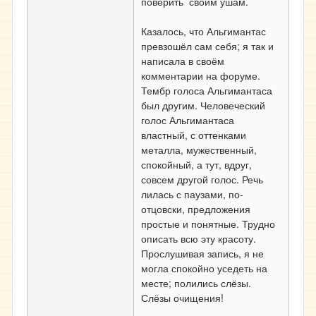
поверить своим ушам.
Казалось, что Альгимантас
превзошёл сам себя; я так и
написала в своём
комментарии на форуме.
Тембр голоса Альгимантаса
был другим. Человеческий
голос Альгимантаса
властный, с оттенками
металла, мужественный,
спокойный, а тут, вдруг,
совсем другой голос. Речь
лилась с паузами, по-
отцовски, предложения
простые и понятные. Трудно
описать всю эту красоту.
Прослушивая запись, я не
могла спокойно уседеть на
месте; полились слёзы.
Слёзы очищения!