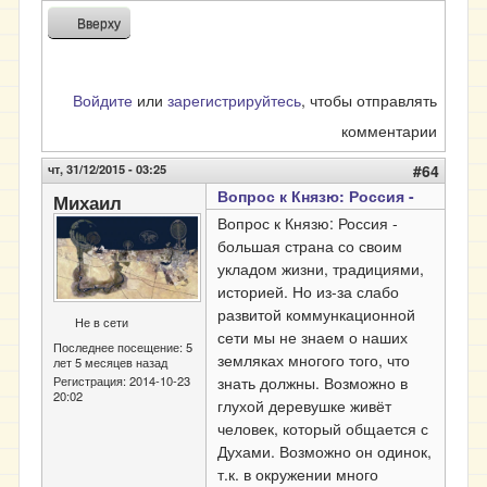
Вверху
Войдите
или
зарегистрируйтесь
, чтобы отправлять
комментарии
чт, 31/12/2015 - 03:25
#64
Вопрос к Князю: Россия -
Михаил
Вопрос к Князю: Россия -
большая страна со своим
укладом жизни, традициями,
историей. Но из-за слабо
развитой коммункационной
Не в сети
сети мы не знаем о наших
Последнее посещение:
5
земляках многого того, что
лет 5 месяцев назад
знать должны. Возможно в
Регистрация:
2014-10-23
20:02
глухой деревушке живёт
человек, который общается с
Духами. Возможно он одинок,
т.к. в окружении много