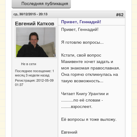
Последняя публикация
ср, 30/12/2015 - 20:13
#62
Привет, Геннадий!
Евгений Катков
Привет, Геннадий!
Я готовлю вопросы...
Кстати, свой вопрос
Макивенте хочет задать и
Не в сети
моя знакомая православная.
Последнее посещение:
1
Она горячо откликнулась на
месяц 3 недели назад
такую возможность...
Регистрация:
2012-05-09
01:37
Читает Книгу Урантии и
..........по её словам -
........взрослеет.
Её вопросы я тоже выложу.
Евгений