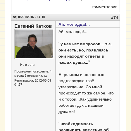
комментарии
вт, 05/01/2016 - 14:10
#74
Ай, молодца!...
Евгений Катков
Ай, молодца!...
"у нас нет вопросов... т.е.
они есть, но, появляясь,
они находят ответы в
наших душах.."
Не в сети
Последнее посещение:
1
Я целиком и полностью
месяц 3 недели назад
подтверждаю твоё
Регистрация:
2012-05-09
01:37
утверждение. Со мной
происходит то же самое, что
и с тобой...Как удивительно
работает дух с нашими
душами!
"необходимость
расширять сведения об