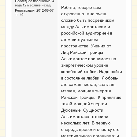
Последнее посещение:
4
года 12 месяцев назад
Ребята, говорю вам
Регистрация:
2012-06-07
откровенно, мне очень
11:49
сложно быть посредником
между Альгимантасом и
российской аудиторией в
этом виртуальном
пространстве. Учения от
Лиц Райской Троицы
Альгимантас принимает на
энергетическом уровне
колебаний любви. Надо войти
в состояние любви. Любовь-
это самая чистая, светлая,
мягкая, мощная энергия
Райской Троицы. К принятию
такой мощной энергии
Духовные Сущности
Альгимантаса готовили
несколько лет. В первую
очередь провели очистку его
материального организма; и