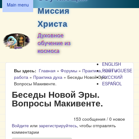
MAIN MENU
Перейти к основному
Main menu
Миссия
содержанию
Христа
Духовное
обучение из
космоса
ENGLISH
Вы здесь
Главная
»
Форумы
»
Практика, опыт и
PORTUGUESE
работа
»
Практика духа
»
Беседы Новой Эры.
РУССКИЙ
Вопросы Макивенте.
ESPAÑOL
Беседы Новой Эры.
Вопросы Макивенте.
153 сообщения / 0 новое
Войдите
или
зарегистрируйтесь
, чтобы отправлять
комментарии