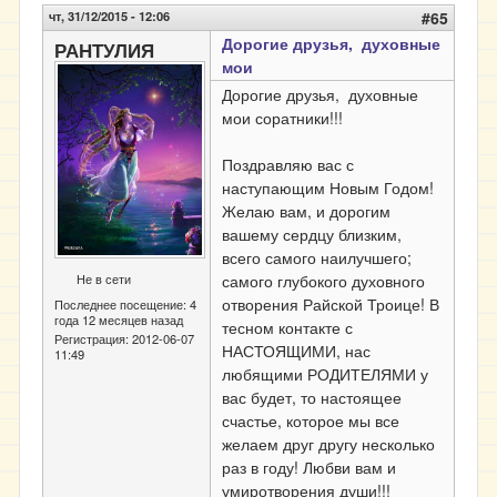
чт, 31/12/2015 - 12:06
#65
Дорогие друзья, духовные
РАНТУЛИЯ
мои
Дорогие друзья, духовные
мои соратники!!!
Поздравляю вас с
наступающим Новым Годом!
Желаю вам, и дорогим
вашему сердцу близким,
всего самого наилучшего;
Не в сети
самого глубокого духовного
отворения Райской Троице! В
Последнее посещение:
4
года 12 месяцев назад
тесном контакте с
Регистрация:
2012-06-07
НАСТОЯЩИМИ, нас
11:49
любящими РОДИТЕЛЯМИ у
вас будет, то настоящее
счастье, которое мы все
желаем друг другу несколько
раз в году! Любви вам и
умиротворения души!!!