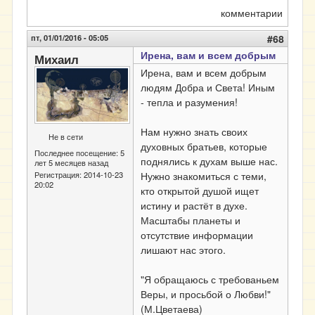
комментарии
пт, 01/01/2016 - 05:05
#68
Ирена, вам и всем добрым
Михаил
Ирена, вам и всем добрым
людям Добра и Света! Иным
- тепла и разумения!
Нам нужно знать своих
Не в сети
духовных братьев, которые
Последнее посещение:
5
поднялись к духам выше нас.
лет 5 месяцев назад
Нужно знакомиться с теми,
Регистрация:
2014-10-23
20:02
кто открытой душой ищет
истину и растёт в духе.
Масштабы планеты и
отсутствие информации
лишают нас этого.
"Я обращаюсь с требованьем
Веры, и просьбой о Любви!"
(М.Цветаева)