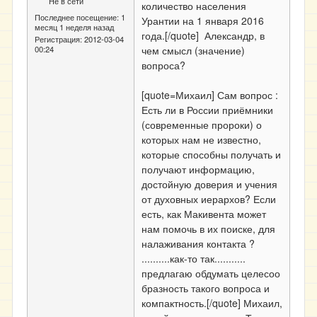
Не в сети
количество населения
Последнее посещение:
1
Урантии на 1 января 2016
месяц 1 неделя назад
года.[/quote] Александр, в
Регистрация:
2012-03-04
00:24
чем смысл (значение)
вопроса?
[quote=Михаил] Сам вопрос :
Есть ли в России приёмники
(современные пророки) о
которых нам не известно,
которые способны получать и
получают информацию,
достойную доверия и учения
от духовных иерархов? Если
есть, как Макивента может
нам помочь в их поиске, для
налаживания контакта ?
..........как-то так...........
предлагаю обдумать целесоо
бразность такого вопроса и
компактность.[/quote] Михаил,