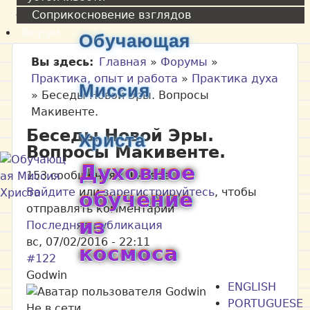
Соприкосновение взглядов
Форум
Обучающая
Вы здесь
Главная
»
Форумы
»
Практика, опыт и работа
»
Практика духа
Миссия
»
Беседы Новой Эры. Вопросы
Макивенте.
Беседы Новой Эры.
Христа
Вопросы Макивенте.
Духовное
153 сообщения / 0 новое
Войдите
или
зарегистрируйтесь
, чтобы
обучение
отправлять комментарии
из
Последняя публикация
вс, 07/02/2016 - 22:11
космоса
#122
Godwin
ENGLISH
PORTUGUESE
Не в сети