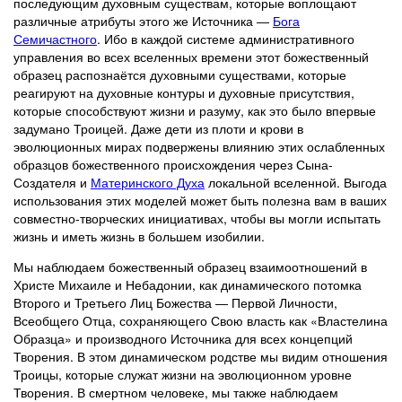
последующим духовным существам, которые воплощают
различные атрибуты этого же Источника ―
Бога
Семичастного
. Ибо в каждой системе административного
управления во всех вселенных времени этот божественный
образец распознаётся духовными существами, которые
реагируют на духовные контуры и духовные присутствия,
которые способствуют жизни и разуму, как это было впервые
задумано Троицей. Даже дети из плоти и крови в
эволюционных мирах подвержены влиянию этих ослабленных
образцов божественного происхождения через Сына-
Создателя и
Материнского Духа
локальной вселенной. Выгода
использования этих моделей может быть полезна вам в ваших
совместно-творческих инициативах, чтобы вы могли испытать
жизнь и иметь жизнь в большем изобилии.
Мы наблюдаем божественный образец взаимоотношений в
Христе Михаиле и Небадонии, как динамического потомка
Второго и Третьего Лиц Божества ― Первой Личности,
Всеобщего Отца, сохраняющего Свою власть как «Властелина
Образца» и производного Источника для всех концепций
Творения. В этом динамическом родстве мы видим отношения
Троицы, которые служат жизни на эволюционном уровне
Творения. В смертном человеке, мы также наблюдаем