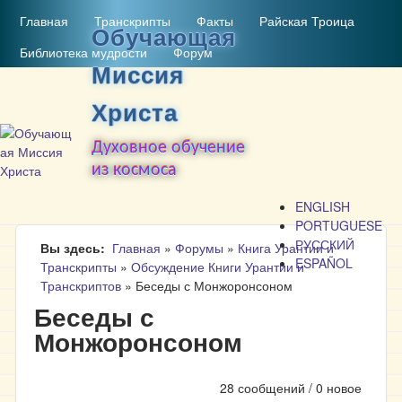
MAIN MENU
Перейти к основному
Главная
Транскрипты
Факты
Райская Троица
Обучающая
содержанию
Библиотека мудрости
Форум
Миссия
Христа
Духовное обучение
из космоса
ENGLISH
PORTUGUESE
РУССКИЙ
Вы здесь
Главная
»
Форумы
»
Книга Урантии и
ESPAÑOL
Транскрипты
»
Обсуждение Книги Урантии и
Транскриптов
»
Беседы с Монжоронсоном
Беседы с
Монжоронсоном
28 сообщений / 0 новое