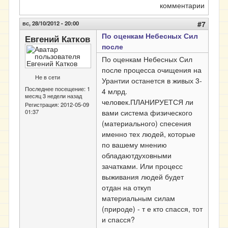
комментарии
вс, 28/10/2012 - 20:00
#7
По оценкам Небесных Сил
Евгений Катков
после
По оценкам Небесных Сил
после процесса очищения на
Не в сети
Урантии останется в живых 3-
Последнее посещение:
1
4 млрд.
месяц 3 недели назад
человек.ПЛАНИРУЕТСЯ ли
Регистрация:
2012-05-09
01:37
вами система физического
(материального) спесения
именно тех людей, которые
по вашему мнению
обладаютдуховными
зачатками. Или процесс
выживания людей будет
отдан на откуп
материальным силам
(природе) - т е кто спасся, тот
и спасся?