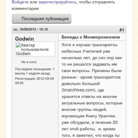
Войдите
или
зарегистрируйтесь
, чтобы отправлять
комментарии
Последняя публикация
вс, 16/09/2012 - 15:10
#1
Беседы с Монжоронсоном
Godwin
Хотя я изучаю транскрипты
небесных Учителей уже
несколько лет, до сих пор как-
Не в сети
то не решался задавать им
Последнее посещение:
1
свои вопросы. Причины были
месяц 1 неделя назад
разные - архив транскриптов
Регистрация:
2012-03-04
00:24
довольно большой
(tmarchives.com), где
хранятся ответы на многие
актуальные вопросы, которые
многие группы людей,
изучающие Книгу Урантии,
уже обсудили, в течение 20
лет этой работы, и, кроме
того, я заметил, что когда ты