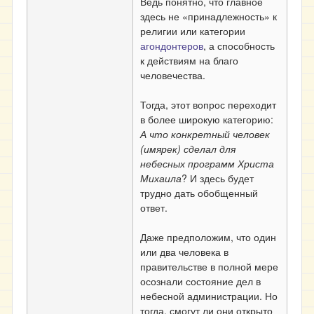
Ведь понятно, что главное
здесь не «принадлежность» к
религии или категории
агондонтеров
, а способность
к действиям на благо
человечества.
Тогда, этот вопрос переходит
в более широкую категорию:
А что конкретный человек
(имярек) сделал для
небесных программ Христа
Михаила
? И здесь будет
трудно дать обобщенный
ответ.
Даже предположим, что один
или два человека в
правительстве в полной мере
осознали состояние дел в
небесной администрации. Но
тогда, смогут ли они открыто