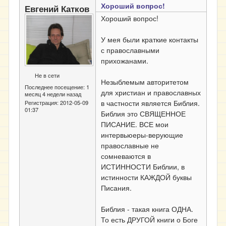
Хороший вопрос!
Евгений Катков
Хороший вопрос!
У мея были краткие контакты
с православными
прихожанами.
Не в сети
Незыблемым авторитетом
Последнее посещение:
1
для христиан и православных
месяц 4 недели назад
в частности является Библия.
Регистрация:
2012-05-09
01:37
Библия это СВЯЩЕННОЕ
ПИСАНИЕ. ВСЕ мои
интервьюеры-верующие
православные не
сомневаются в
ИСТИННОСТИ Библии, в
истинности КАЖДОЙ буквы
Писания.
Библия - такая книга ОДНА.
То есть ДРУГОЙ книги о Боге