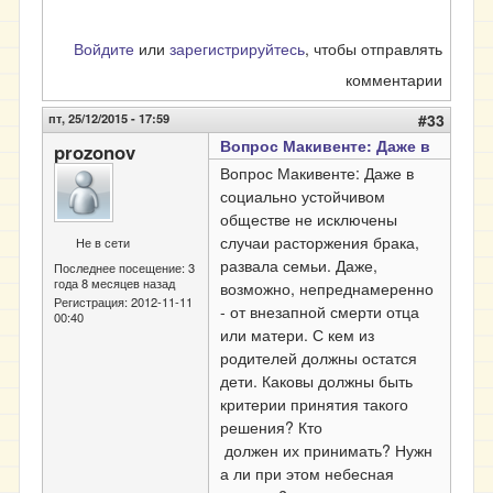
Войдите
или
зарегистрируйтесь
, чтобы отправлять
комментарии
пт, 25/12/2015 - 17:59
#33
Вопрос Макивенте: Даже в
prozonov
Вопрос Макивенте: Даже в
социально устойчивом
обществе не исключены
случаи расторжения брака,
Не в сети
развала семьи. Даже,
Последнее посещение:
3
года 8 месяцев назад
возможно, непреднамеренно
Регистрация:
2012-11-11
- от внезапной смерти отца
00:40
или матери. С кем из
родителей должны остатся
дети. Каковы должны быть
критерии принятия такого
решения? Кто
должен
их
принимать? Нужн
а ли при этом небесная