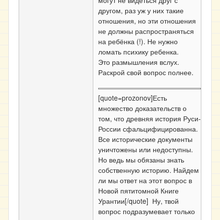
могут не видеться друг с
другом, раз уж у них такие
отношения, но эти отношения
не должны распространяться
на ребёнка (!). Не нужно
ломать психику ребенка.
Это размышления вслух.
Раскрой свой вопрос полнее.
[quote=prozonov]Есть
множество доказательств о
том, что древняя история Руси-
России сфальцифицированна.
Все исторические документы
уничтожены или недоступны.
Но ведь мы обязаны знать
собственную историю. Найдем
ли мы ответ на этот вопрос в
Новой пятитомной Книге
Урантии[/quote] Ну, твой
вопрос подразумевает только