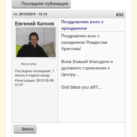
Последняя публикация
пт, 25/12/2015 - 15:12
#32
Поздравляю всех с
Евгений Катков
праздником
Поздравляю всех с
праздником Рождества
Христова!
Всем Божьей благодати и
Не в сети
духовного стремления к
Последнее посещение:
1
Центру...
месяц 4 недели назад
Регистрация:
2012-05-09
01:37
God bless you all!!!...
Вверху