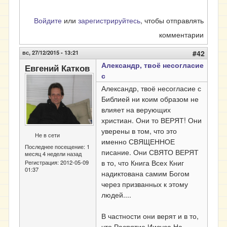
Войдите
или
зарегистрируйтесь
, чтобы отправлять
комментарии
вс, 27/12/2015 - 13:21
#42
Александр, твоё несогласие
Евгений Катков
с
Александр, твоё несогласие с
Библией ни коим образом не
влияет на верующих
христиан. Они то ВЕРЯТ! Они
уверены в том, что это
Не в сети
именно СВЯЩЕННОЕ
Последнее посещение:
1
писание. Они СВЯТО ВЕРЯТ
месяц 4 недели назад
в то, что Книга Всех Книг
Регистрация:
2012-05-09
01:37
надиктована самим Богом
через призванных к этому
людей....
В частности они верят и в то,
что Распятие Иисуса На