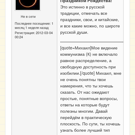
Праздником Рождества!
Это истинно в русской
традиции, отмечать все
Не в сети
праздники, свои, и китайские,
Последнее посещение:
1
и все какие можно, по широте
месяц 1 неделя назад
русской души.
Регистрация:
2012-03-04
00:24
[quote=Михаил]Мое видение
коммунизма (К) не включало
равное распределение, а
свободную доступность при
изобилии.[/quote] Михаил, мне
не очень понятны твои
намерения, что ты хочешь
сказать. От нас ожидают
простые, понятные вопросы,
ответы на которые будут
полезны многим. Давай
перейдём в практическую
плоскость. По сути, ты хочешь
узнать более лучший тип