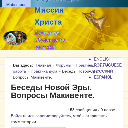
MAIN MENU
Перейти к основному
Main menu
Миссия
содержанию
Христа
Духовное
обучение из
космоса
ENGLISH
Вы здесь
Главная
»
Форумы
»
Практика, опыт и
PORTUGUESE
работа
»
Практика духа
»
Беседы Новой Эры.
РУССКИЙ
Вопросы Макивенте.
ESPAÑOL
Беседы Новой Эры.
Вопросы Макивенте.
153 сообщения / 0 новое
Войдите
или
зарегистрируйтесь
, чтобы отправлять
комментарии