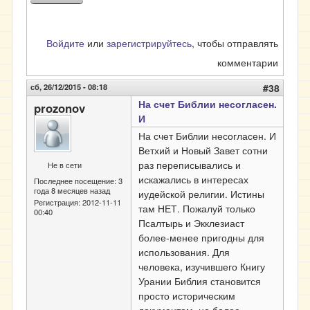
Войдите
или
зарегистрируйтесь
, чтобы отправлять
комментарии
сб, 26/12/2015 - 08:18
#38
На счет Библии несогласен.
prozonov
И
На счет Библии несогласен. И
Ветхий и Новый Завет сотни
раз переписывались и
Не в сети
искажались в интересах
Последнее посещение:
3
года 8 месяцев назад
иудейской религии. Истины
Регистрация:
2012-11-11
там НЕТ. Пожалуй только
00:40
Псалтырь и Экклезиаст
более-менее пригодны для
использования. Для
человека, изучившего Книгу
Урании Библия становится
просто историческим