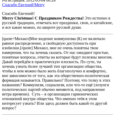
Регистрация:
2012-03-04 00:24
Спасибо Евгений!Merry
Спасибо Евгений!
Merry Christmas! C Праздником Рождества!
Это истинно в
русской традиции, отмечать все праздники, свои, и китайские,
и все какие можно, по широте русской души.
[quote=Михаил]Мое видение коммунизма (К) не включало
равное распределение, а свободную доступность при
изобилии.[/quote] Михаил, мне не очень понятны твои
намерения, что ты хочешь сказать. От нас ожидают простые,
понятные вопросы, ответы на которые будут полезны многим.
Давай перейдём в практическую плоскость. По сути, ты
хочешь узнать более лучший тип организации общества,
чтобы в нем можно было жить благополучно и комфортно,
вне зависимости от того, как эта общественно-политическая
формация называется. Правильно? Поэтому, что толку в этих
названиях? Коммунизм, социализм, или что-то ещё (лозунги
политических партий обычно меняются, под направление
ветра времени). Суть – в организации гармонических
отношений внутри общества. Что именно тебя в этом
интересует узнать? Или здесь должен быть какой-то другой
вопрос?