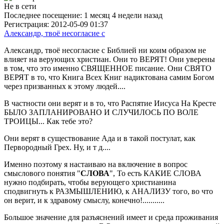
Не в сети
Последнее посещение:
1 месяц 4 недели назад
Регистрация:
2012-05-09 01:37
Александр, твоё несогласие с
Александр, твоё несогласие с Библией ни коим образом не
влияет на верующих христиан. Они то ВЕРЯТ! Они уверены
в том, что это именно СВЯЩЕННОЕ писание. Они СВЯТО
ВЕРЯТ в то, что Книга Всех Книг надиктована самим Богом
через призванных к этому людей....
В частности они верят и в то, что Распятие Иисуса На Кресте
БЫЛО ЗАПЛАНИРОВАНО И СЛУЧИЛОСЬ ПО ВОЛЕ
ТРОИЦЫ... Как тебе это?
Они верят в существование Ада и в такой постулат, как
Первородный Грех. Ну, и т д....
Именно поэтому я настаиваю на включение в вопрос
смыслового понятия "
СЛОВА
", То есть КАКИЕ СЛОВА
нужно подбирать, чтобы верующего христианина
сподвигнуть к РАЗМЫШЛЕНИЮ, к АНАЛИЗУ того, во что
он верит, и к здравому смыслу, конечно!...........
Большое значение для разъяснений имеет и среда проживания