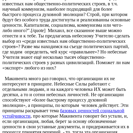
известных нам общественно-политических строев, в т.ч.
научный коммунизм, наиболее подходящий для более
быстрого процесса духовной эволюции? Строй, при котором
будут без особого труда достигнуты и реализованны основные
ценности. Капитализм, социализма, коммунизма или чего-
либо иного?".[/quote] Михаил, все сказанное выше можно
отнести и к тебе. Ты предлагаешь небесному Учителю сделать
выбор из «среди известных нам общественно-политических
строев»? Разве мы находимся на съезде политических партий,
где ходим определить, чей курс «правильнее»? Но небесные
Учителя знают ещё несколько тысяч общественно-
политических строев у разных цивилизаций. Поможет ли нам
«экспорт» любого из них?
Макивента много раз говорил, что организации их не
интересуют в принципе. Небесные Силы работают с
отдельными людьми, и на каждого человека ИХ может быть
десятки, а то и сотни небесных личностей. Не организации
способствуют «более быстрому процессу духовной
эволюции», а принципы, по которым человек действует. Эти
принципы раскрывает тема
базовых ценностей социальной
устойчивости
, про которые Макивента говорит без устали, и,
если организация, любая, берет за основу обозначенные
ценности в свои уставные документы, и придерживается их в
процессе принятия решений, - то, тогда эта организация