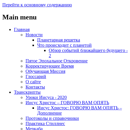
Перейти к основному содержанию
Main menu
Главная
Новости
Планетарная решетка
Что происходит с планетой
Обзор событий ближайшего будущего -
2
Пятое Эпохальное Откровение
Корректирующее Время
Обучающая Миссия
Глоссарий
О сайте
Контакты
Транскрипты
Уроки Иисуса - 2020
Иисус Христос – ГОВОРЮ ВАМ ОПЯТЬ
Иисус Христос: ГОВОРЮ ВАМ ОПЯТЬ –
Дополнение
Протоколы и справочники
Практика Стиллнес
Меркаба