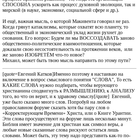
СПОСОБНА ускорить как процесс духовной эволюции, так и
мирской (в науке, экономике, социальной сфере и др.).
И ещё, важная мысль, о которой Макивента говорил не раз.
Когда грянут катаклизмы, которые охватят всю планету, то
общественный и экономический уклад жизни рухнет до
снования. Его вопрос: Будем ли мы ВОССОЗДАВАТЬ заново
общественно-политические взаимоотношения, которые
доказали свою несостоятельность на протяжении веков, или
же заново ИЗОБРЕТЁМ что-то новое?
Михаил, может быть твою мысль направить по этому пути?
[quote=Евгений Катков]Именно поэтому я настаиваю на
включение в вопрос смыслового понятия "СЛОВА", То есть
КАКИЕ СЛОВА нужно подбирать, чтобы верующего
христианина сподвигнуть к РАЗМЫШЛЕНИЮ, к АНАЛИЗУ
того, во что он верит, и к здравому смыслу[/quote] Евгений,
уже было сказано много слов. Попробуй на любом
православном форуме сказать хотя бы пару слов о
«Корректирующем Времени» Христа, или о Книге Урантии.
Эти слова просуществуют на форуме лишь несколько минут.
Библия имеет значение для христиан как символ веры, а
любые новые сказанные слова рискуют остаться лишь
словами. Может быть, эту тему надо представить как-то по-