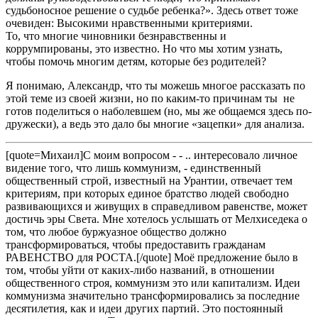
судьбоносное решение о судьбе ребенка?». Здесь ответ тоже
очевиден: Высокими нравственными критериями.
То, что многие чиновники безнравственны и
коррумпированы, это известно. Но что мы хотим узнать,
чтобы помочь многим детям, которые без родителей?
Я понимаю, Александр, что ты можешь многое рассказать по
этой теме из своей жизни, но по каким-то причинам ты не
готов поделиться о наболевшем (но, мы же общаемся здесь по-
дружески), а ведь это дало бы многие «зацепки» для анализа.
[quote=Михаил]С моим вопросом - - .. интересовало личное
видение того, что лишь коммунизм, - единственный
общественный строй, известный на Урантии, отвечает тем
критериям, при которых единое братство людей свободно
развивающихся и живущих в справедливом равенстве, может
достичь эры Света. Мне хотелось услышать от Мелхиседека о
том, что любое буржуазное общество должно
трансформироваться, чтобы предоставить гражданам
РАВЕНСТВО для РОСТА.[/quote] Моё предложение было в
том, чтобы уйти от каких-либо названий, в отношении
общественного строя, коммунизм это или капитализм. Идеи
коммунизма значительно трансформировались за последние
десятилетия, как и идеи других партий. Это постоянный