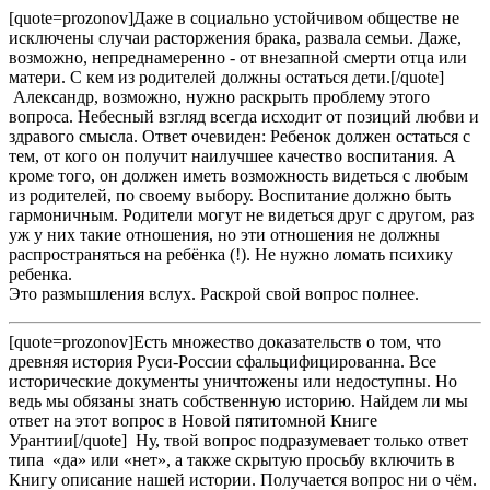
[quote=prozonov]Даже в социально устойчивом обществе не
исключены случаи расторжения брака, развала семьи. Даже,
возможно, непреднамеренно - от внезапной смерти отца или
матери. С кем из родителей должны остаться дети.[/quote]
Александр, возможно, нужно раскрыть проблему этого
вопроса. Небесный взгляд всегда исходит от позиций любви и
здравого смысла. Ответ очевиден: Ребенок должен остаться с
тем, от кого он получит наилучшее качество воспитания. А
кроме того, он должен иметь возможность видеться с любым
из родителей, по своему выбору. Воспитание должно быть
гармоничным. Родители могут не видеться друг с другом, раз
уж у них такие отношения, но эти отношения не должны
распространяться на ребёнка (!). Не нужно ломать психику
ребенка.
Это размышления вслух. Раскрой свой вопрос полнее.
[quote=prozonov]Есть множество доказательств о том, что
древняя история Руси-России сфальцифицированна. Все
исторические документы уничтожены или недоступны. Но
ведь мы обязаны знать собственную историю. Найдем ли мы
ответ на этот вопрос в Новой пятитомной Книге
Урантии[/quote] Ну, твой вопрос подразумевает только ответ
типа «да» или «нет», а также скрытую просьбу включить в
Книгу описание нашей истории. Получается вопрос ни о чём.