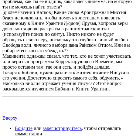
проблема, как ты её видишь, какая здесь дилемма, на которую
ты не можешь найти ответа?
[quote=Евгений Катков] Какие слова Арбитражная Миссия
будет использовать, чтобы помочь христианам поверить
сказанному в Книге Урантии?[/quote] Друзья, вопросы веры
довольно хорошо раскрыты в ранних транскриптах
(используйте поиск по сайту). Никто никого не будет
обращать с свою веру, поскольку это глубоко личный выбор.
Свобода воли, личного выбора дана Райском Отцом. Или вы
собираетесь кого-то убеждать??
Макивента однажды сказал, что тех, кто не хочет участвовать
или верить в программы Корректирующего Времени, мы
просто оставим там, где они есть, и пойдём дальше.
Говоря о Библии, нужно различать жизнеописание Иисуса и
его учения. Достаточно спросить самого себя, обдумать, -
Насколько Библия отражает учения Иисуса? Этот вопрос
раскрывается изучением Библии и Книги Урантии.
Вверху
Войдите
или
зарегистрируйтесь
, чтобы отправлять
комментарии