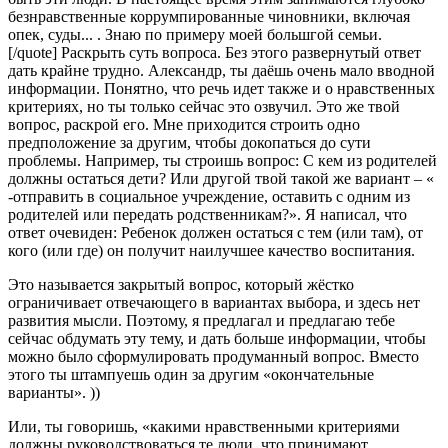
безнравственные коррумпированные чиновники, включая
опек, суды... . Знаю по примеру моей большгой семьи.
[/quote] Раскрыть суть вопроса. Без этого развернутый ответ
дать крайне трудно. Александр, ты даёшь очень мало вводной
информации. Понятно, что речь идет также и о нравственных
критериях, но ты только сейчас это озвучил. Это же твой
вопрос, раскрой его. Мне приходится строить одно
предположение за другим, чтобы докопаться до сути
проблемы. Например, ты строишь вопрос: С кем из родителей
должны остаться дети? Или другой твой такой же вариант – «
-отправить в социальное учреждение, оставить с одним из
родителей или передать родственникам?». Я написал, что
ответ очевиден: Ребенок должен остаться с тем (или там), от
кого (или где) он получит наилучшее качество воспитания.
Это называется закрытый вопрос, который жёстко
ограничивает отвечающего в вариантах выбора, и здесь нет
развития мысли. Поэтому, я предлагал и предлагаю тебе
сейчас обдумать эту тему, и дать больше информации, чтобы
можно было сформулировать продуманный вопрос. Вместо
этого ты штампуешь один за другим «окончательные
варианты». ))
Или, ты говоришь, «какими нравственными критериями
должны руководствоваться те люди, что принимают