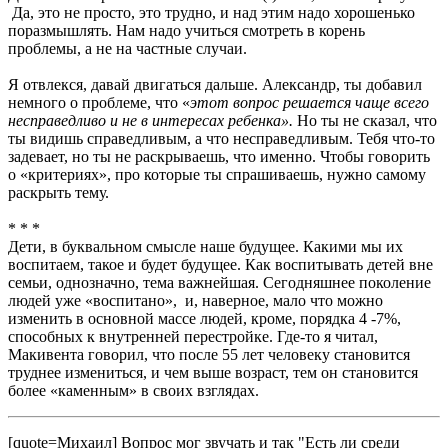
Да, это не просто, это трудно, и над этим надо хорошенько
поразмышлять. Нам надо учиться смотреть в корень
проблемы, а не на частные случаи.
Я отвлекся, давай двигаться дальше. Александр, ты добавил
немного о проблеме, что «
этот вопрос решается чаще всего
несправедливо и не в интересах ребенка».
Но ты не сказал, что
ты видишь справедливым, а что несправедливым. Тебя что-то
задевает, но ты не раскрываешь, что именно. Чтобы говорить
о «критериях», про которые ты спрашиваешь, нужно самому
раскрыть тему.
* * *
Дети, в буквальном смысле наше будущее. Какими мы их
воспитаем, такое и будет будущее. Как воспитывать детей вне
семьи, однозначно, тема важнейшая. Сегодняшнее поколение
людей уже «воспитано», и, наверное, мало что можно
изменить в основной массе людей, кроме, порядка 4 -7%,
способных к внутренней перестройке. Где-то я читал,
Макивента говорил, что после 55 лет человеку становится
труднее измениться, и чем выше возраст, тем он становится
более «каменным» в своих взглядах.
[quote=Михаил] Вопрос мог звучать и так "Есть ли среди