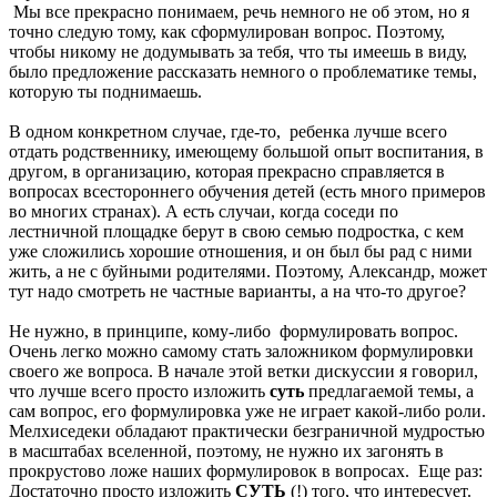
Мы все прекрасно понимаем, речь немного не об этом, но я
точно следую тому, как сформулирован вопрос. Поэтому,
чтобы никому не додумывать за тебя, что ты имеешь в виду,
было предложение рассказать немного о проблематике темы,
которую ты поднимаешь.
В одном конкретном случае, где-то, ребенка лучше всего
отдать родственнику, имеющему большой опыт воспитания, в
другом, в организацию, которая прекрасно справляется в
вопросах всестороннего обучения детей (есть много примеров
во многих странах). А есть случаи, когда соседи по
лестничной площадке берут в свою семью подростка, с кем
уже сложились хорошие отношения, и он был бы рад с ними
жить, а не с буйными родителями. Поэтому, Александр, может
тут надо смотреть не частные варианты, а на что-то другое?
Не нужно, в принципе, кому-либо формулировать вопрос.
Очень легко можно самому стать заложником формулировки
своего же вопроса. В начале этой ветки дискуссии я говорил,
что лучше всего просто изложить
суть
предлагаемой темы, а
сам вопрос, его формулировка уже не играет какой-либо роли.
Мелхиседеки обладают практически безграничной мудростью
в масштабах вселенной, поэтому, не нужно их загонять в
прокрустово ложе наших формулировок в вопросах. Еще раз:
Достаточно просто изложить
СУТЬ
(!) того, что интересует.