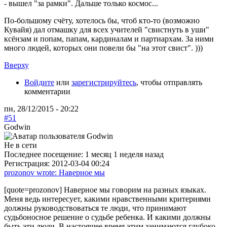
- вышел "за рамки". Дальше только космос...
По-большому счёту, хотелось бы, чтоб кто-то (возможно
Кувайя) дал отмашку для всех учителей "свистнуть в уши"
ксёнзам и попам, папам, кардиналам и партиархам. За ними
много людей, которых они повели бы "на этот свист". )))
Вверху
Войдите
или
зарегистрируйтесь
, чтобы отправлять
комментарии
пн, 28/12/2015 - 20:22
#51
Godwin
Не в сети
Последнее посещение:
1 месяц 1 неделя назад
Регистрация:
2012-03-04 00:24
prozonov wrote: Наверное мы
[quote=prozonov] Наверное мы говорим на разных языках.
Меня ведь интересует, какими нравственными критериями
должны руководствоваться те люди, что принимают
судьбоносное решение о судьбе ребенка. И какими должны
быть эти люди. В настоящее время этим занимаются глубоко