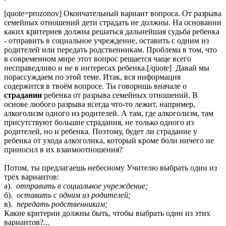
[quote=prozonov] Окончательный вариант вопроса. От разрыва
семейных отношений дети страдать не должны. На основании
каких критериев должна решаться дальнейшая судьба ребенка
- отправить в социальное учреждение, оставить с одним из
родителей или передать родственникам. Проблема в том, что
в современном мире этот вопрос решается чаще всего
несправедливо и не в интересах ребенка.[/quote] Давай мы
порассуждаем по этой теме. Итак, вся информация
содержится в твоём вопросе. Ты говоришь вначале о
страдании
ребенка от разрыва семейных отношений. В
основе любого разрыва всегда что-то лежит, например,
алкоголизм одного из родителей. А там, где алкоголизм, там
присутствуют большие страдания, не только одного из
родителей, но и ребенка. Поэтому, будет ли страдание у
ребенка от ухода алкоголика, который кроме боли ничего не
приносил в их взаимоотношения?
Потом, ты предлагаешь небесному Учителю выбрать один из
трёх вариантов:
а).
отправить в социальное учреждение;
б).
оставить с одним из родителей;
в).
передать родственникам;
Какие критерии должны быть, чтобы выбрать один из этих
вариантов?...