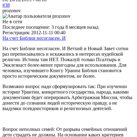
#38
prozonov
Не в сети
Последнее посещение:
3 года 8 месяцев назад
Регистрация:
2012-11-11 00:40
На счет Библии несогласен. И
На счет Библии несогласен. И Ветхий и Новый Завет сотни
раз переписывались и искажались в интересах иудейской
религии. Истины там НЕТ. Пожалуй только Псалтырь и
Экклезиаст более-менее пригодны для использования. Для
человека, изучившего Книгу Урании Библия становится
просто историческим документом, не более.
Возможно вопрос надо сформулировать так: При изучении
истории Урантии, конкретного государства, народа, какими
документами будет оперировать Арбитражная Миссия, чтобы
донести до сознания людей историческую правду, а не
выдумки псевдоисториков и религиозных деятелей.
Вопрос неполных семей: От разрыва семейных отношений
дети страдать не должны. На основании каких критериев