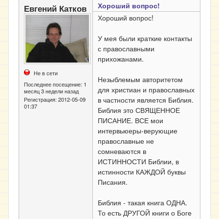
Хороший вопрос!
Евгений Катков
Хороший вопрос!
У мея были краткие контакты
с православными
прихожанами.
Не в сети
Незыблемым авторитетом
Последнее посещение:
1
для христиан и православных
месяц 3 недели назад
в частности является Библия.
Регистрация:
2012-05-09
01:37
Библия это СВЯЩЕННОЕ
ПИСАНИЕ. ВСЕ мои
интервьюеры-верующие
православные не
сомневаются в
ИСТИННОСТИ Библии, в
истинности КАЖДОЙ буквы
Писания.
Библия - такая книга ОДНА.
То есть ДРУГОЙ книги о Боге