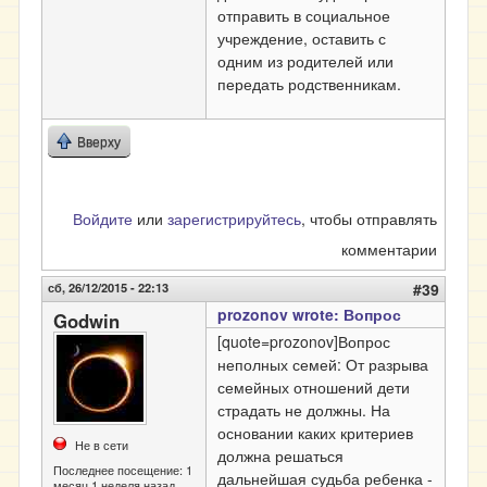
отправить в социальное
учреждение, оставить с
одним из родителей или
передать родственникам.
Вверху
Войдите
или
зарегистрируйтесь
, чтобы отправлять
комментарии
сб, 26/12/2015 - 22:13
#39
prozonov wrote: Вопрос
Godwin
[quote=prozonov]Вопрос
неполных семей: От разрыва
семейных отношений дети
страдать не должны. На
основании каких критериев
Не в сети
должна решаться
Последнее посещение:
1
дальнейшая судьба ребенка -
месяц 1 неделя назад