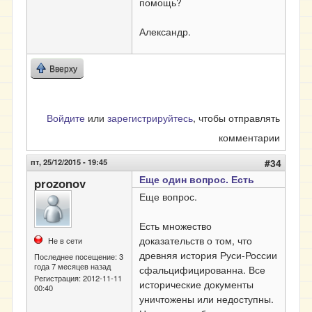
помощь?
Александр.
Вверху
Войдите
или
зарегистрируйтесь
, чтобы отправлять
комментарии
пт, 25/12/2015 - 19:45
#34
Еще один вопрос. Есть
prozonov
Еще вопрос.
Есть множество
доказательств о том, что
Не в сети
древняя история Руси-России
Последнее посещение:
3
года 7 месяцев назад
сфальцифицированна. Все
Регистрация:
2012-11-11
исторические документы
00:40
уничтожены или недоступны.