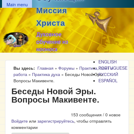
MAIN MENU
Перейти к основному
Main menu
Миссия
содержанию
Христа
Духовное
обучение из
космоса
ENGLISH
Вы здесь
Главная
»
Форумы
»
Практика, опыт и
PORTUGUESE
работа
»
Практика духа
»
Беседы Новой Эры.
РУССКИЙ
Вопросы Макивенте.
ESPAÑOL
Беседы Новой Эры.
Вопросы Макивенте.
153 сообщения / 0 новое
Войдите
или
зарегистрируйтесь
, чтобы отправлять
комментарии