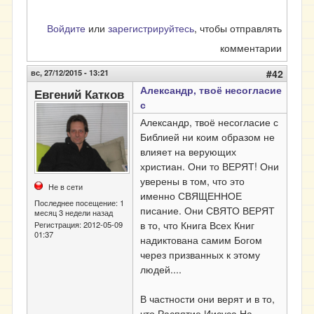
Войдите
или
зарегистрируйтесь
, чтобы отправлять
комментарии
вс, 27/12/2015 - 13:21
#42
Александр, твоё несогласие
Евгений Катков
с
Александр, твоё несогласие с
Библией ни коим образом не
влияет на верующих
христиан. Они то ВЕРЯТ! Они
уверены в том, что это
Не в сети
именно СВЯЩЕННОЕ
Последнее посещение:
1
писание. Они СВЯТО ВЕРЯТ
месяц 3 недели назад
в то, что Книга Всех Книг
Регистрация:
2012-05-09
01:37
надиктована самим Богом
через призванных к этому
людей....
В частности они верят и в то,
что Распятие Иисуса На