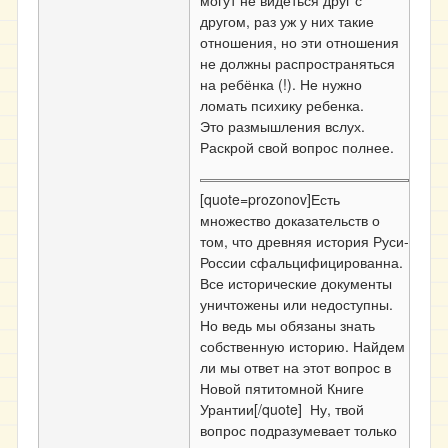
могут не видеться друг с
другом, раз уж у них такие
отношения, но эти отношения
не должны распространяться
на ребёнка (!). Не нужно
ломать психику ребенка.
Это размышления вслух.
Раскрой свой вопрос полнее.
[quote=prozonov]Есть
множество доказательств о
том, что древняя история Руси-
России сфальцифицированна.
Все исторические документы
уничтожены или недоступны.
Но ведь мы обязаны знать
собственную историю. Найдем
ли мы ответ на этот вопрос в
Новой пятитомной Книге
Урантии[/quote] Ну, твой
вопрос подразумевает только