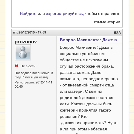
Войдите
или
зарегистрируйтесь
, чтобы отправлять
комментарии
пт, 25/12/2015 - 17:59
#33
Вопрос Макивенте: Даже в
prozonov
Вопрос Макивенте: Даже в
социально устойчивом
обществе не исключены
случаи расторжения брака,
Не в сети
развала семьи. Даже,
Последнее посещение:
3
года 7 месяцев назад
возможно, непреднамеренно
Регистрация:
2012-11-11
- от внезапной смерти отца
00:40
или матери. С кем из
родителей должны остатся
дети. Каковы должны быть
критерии принятия такого
решения? Кто
должен
их
принимать? Нужн
а ли при этом небесная