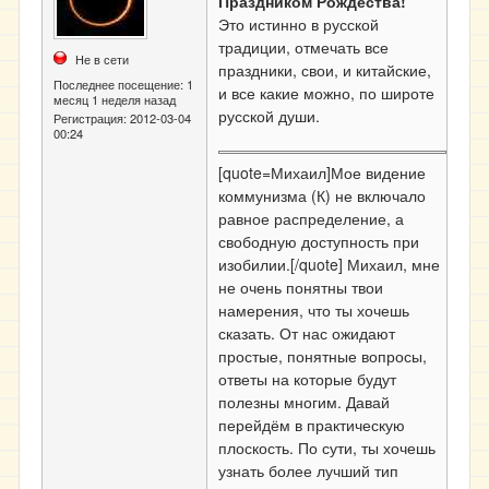
Праздником Рождества!
Это истинно в русской
традиции, отмечать все
Не в сети
праздники, свои, и китайские,
Последнее посещение:
1
и все какие можно, по широте
месяц 1 неделя назад
русской души.
Регистрация:
2012-03-04
00:24
[quote=Михаил]Мое видение
коммунизма (К) не включало
равное распределение, а
свободную доступность при
изобилии.[/quote] Михаил, мне
не очень понятны твои
намерения, что ты хочешь
сказать. От нас ожидают
простые, понятные вопросы,
ответы на которые будут
полезны многим. Давай
перейдём в практическую
плоскость. По сути, ты хочешь
узнать более лучший тип