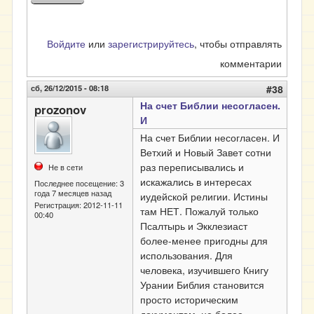
Войдите
или
зарегистрируйтесь
, чтобы отправлять
комментарии
сб, 26/12/2015 - 08:18
#38
На счет Библии несогласен.
prozonov
И
На счет Библии несогласен. И
Ветхий и Новый Завет сотни
раз переписывались и
Не в сети
искажались в интересах
Последнее посещение:
3
года 7 месяцев назад
иудейской религии. Истины
Регистрация:
2012-11-11
там НЕТ. Пожалуй только
00:40
Псалтырь и Экклезиаст
более-менее пригодны для
использования. Для
человека, изучившего Книгу
Урании Библия становится
просто историческим