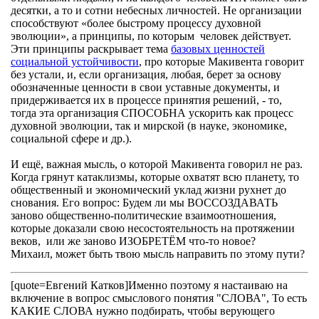
десятки, а то и сотни небесных личностей. Не организации
способствуют «более быстрому процессу духовной
эволюции», а принципы, по которым человек действует.
Эти принципы раскрывает тема
базовых ценностей
социальной устойчивости
, про которые Макивента говорит
без устали, и, если организация, любая, берет за основу
обозначенные ценности в свои уставные документы, и
придерживается их в процессе принятия решений, - то,
тогда эта организация СПОСОБНА ускорить как процесс
духовной эволюции, так и мирской (в науке, экономике,
социальной сфере и др.).
И ещё, важная мысль, о которой Макивента говорил не раз.
Когда грянут катаклизмы, которые охватят всю планету, то
общественный и экономический уклад жизни рухнет до
снования. Его вопрос: Будем ли мы ВОССОЗДАВАТЬ
заново общественно-политические взаимоотношения,
которые доказали свою несостоятельность на протяжении
веков, или же заново ИЗОБРЕТЁМ что-то новое?
Михаил, может быть твою мысль направить по этому пути?
[quote=Евгений Катков]Именно поэтому я настаиваю на
включение в вопрос смыслового понятия "СЛОВА", То есть
КАКИЕ СЛОВА нужно подбирать, чтобы верующего