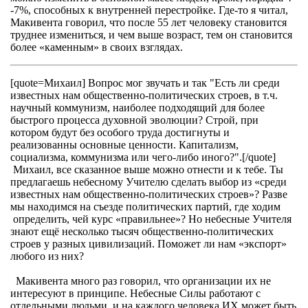
-7%, способных к внутренней перестройке. Где-то я читал,
Макивента говорил, что после 55 лет человеку становится
труднее измениться, и чем выше возраст, тем он становится
более «каменным» в своих взглядах.
[quote=Михаил] Вопрос мог звучать и так "Есть ли среди
известных нам общественно-политических строев, в т.ч.
научный коммунизм, наиболее подходящий для более
быстрого процесса духовной эволюции? Строй, при
котором будут без особого труда достигнуты и
реализованны основные ценности. Капитализм,
социализма, коммунизма или чего-либо иного?".[/quote]
Михаил, все сказанное выше можно отнести и к тебе. Ты
предлагаешь небесному Учителю сделать выбор из «среди
известных нам общественно-политических строев»? Разве
мы находимся на съезде политических партий, где ходим
определить, чей курс «правильнее»? Но небесные Учителя
знают ещё несколько тысяч общественно-политических
строев у разных цивилизаций. Поможет ли нам «экспорт»
любого из них?
Макивента много раз говорил, что организации их не
интересуют в принципе. Небесные Силы работают с
отдельными людьми, и на каждого человека ИХ может быть