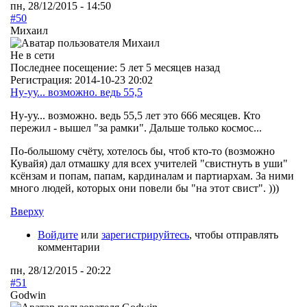
пн, 28/12/2015 - 14:50
#50
Михаил
Не в сети
Последнее посещение:
5 лет 5 месяцев назад
Регистрация:
2014-10-23 20:02
Ну-уу... возможно. ведь 55,5
Ну-уу... возможно. ведь 55,5 лет это 666 месяцев. Кто
пережил - вышел "за рамки". Дальше только космос...
По-большому счёту, хотелось бы, чтоб кто-то (возможно
Кувайя) дал отмашку для всех учителей "свистнуть в уши"
ксёнзам и попам, папам, кардиналам и партиархам. За ними
много людей, которых они повели бы "на этот свист". )))
Вверху
Войдите
или
зарегистрируйтесь
, чтобы отправлять
комментарии
пн, 28/12/2015 - 20:22
#51
Godwin