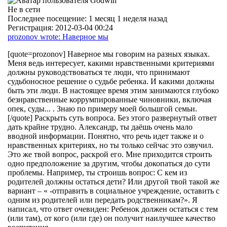
Не в сети
Последнее посещение:
1 месяц 1 неделя назад
Регистрация:
2012-03-04 00:24
prozonov wrote: Наверное мы
[quote=prozonov] Наверное мы говорим на разных языках.
Меня ведь интересует, какими нравственными критериями
должны руководствоваться те люди, что принимают
судьбоносное решение о судьбе ребенка. И какими должны
быть эти люди. В настоящее время этим занимаются глубоко
безнравственные коррумпированные чиновники, включая
опек, суды... . Знаю по примеру моей большгой семьи.
[/quote] Раскрыть суть вопроса. Без этого развернутый ответ
дать крайне трудно. Александр, ты даёшь очень мало
вводной информации. Понятно, что речь идет также и о
нравственных критериях, но ты только сейчас это озвучил.
Это же твой вопрос, раскрой его. Мне приходится строить
одно предположение за другим, чтобы докопаться до сути
проблемы. Например, ты строишь вопрос: С кем из
родителей должны остаться дети? Или другой твой такой же
вариант – « -отправить в социальное учреждение, оставить с
одним из родителей или передать родственникам?». Я
написал, что ответ очевиден: Ребенок должен остаться с тем
(или там), от кого (или где) он получит наилучшее качество