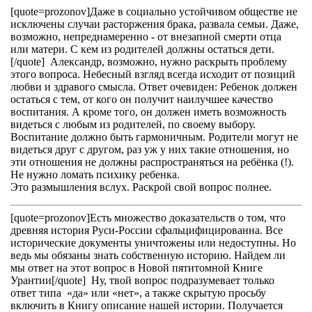
[quote=prozonov]Даже в социально устойчивом обществе не
исключены случаи расторжения брака, развала семьи. Даже,
возможно, непреднамеренно - от внезапной смерти отца
или матери. С кем из родителей должны остаться дети.
[/quote] Александр, возможно, нужно раскрыть проблему
этого вопроса. Небесный взгляд всегда исходит от позиций
любви и здравого смысла. Ответ очевиден: Ребенок должен
остаться с тем, от кого он получит наилучшее качество
воспитания. А кроме того, он должен иметь возможность
видеться с любым из родителей, по своему выбору.
Воспитание должно быть гармоничным. Родители могут не
видеться друг с другом, раз уж у них такие отношения, но
эти отношения не должны распространяться на ребёнка (!).
Не нужно ломать психику ребенка.
Это размышления вслух. Раскрой свой вопрос полнее.
[quote=prozonov]Есть множество доказательств о том, что
древняя история Руси-России сфальцифицированна. Все
исторические документы уничтожены или недоступны. Но
ведь мы обязаны знать собственную историю. Найдем ли
мы ответ на этот вопрос в Новой пятитомной Книге
Урантии[/quote] Ну, твой вопрос подразумевает только
ответ типа «да» или «нет», а также скрытую просьбу
включить в Книгу описание нашей истории. Получается