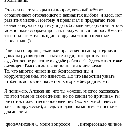
воспитания.
Это называется закрытый вопрос, который жёстко
ограничивает отвечающего в вариантах выбора, и здесь нет
развития мысли. Поэтому, я предлагал и предлагаю тебе
сейчас обдумать эту тему, и дать больше информации, чтобы
можно было сформулировать продуманный вопрос. Вместо
этого ты штампуешь один за другим «окончательные
варианты». ))
Или, ты говоришь, «какими нравственными критериями
должны руководствоваться те люди, что принимают
судьбоносное решение о судьбе ребенка?». Здесь ответ тоже
очевиден: Высокими нравственными критериями.
То, что многие чиновники безнравственны и
коррумпированы, это известно. Но что мы хотим узнать,
чтобы помочь многим детям, которые без родителей?
Я понимаю, Александр, что ты можешь многое рассказать
по этой теме из своей жизни, но по каким-то причинам ты
не готов поделиться о наболевшем (но, мы же общаемся
здесь по-дружески), а ведь это дало бы многие «зацепки»
для анализа.
[quote=Михаил]С моим вопросом - - .. интересовало личное