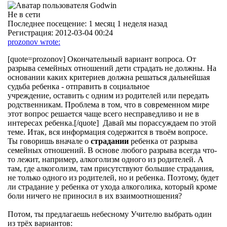
Не в сети
Последнее посещение:
1 месяц 1 неделя назад
Регистрация:
2012-03-04 00:24
prozonov wrote:
[quote=prozonov] Окончательный вариант вопроса. От
разрыва семейных отношений дети страдать не должны. На
основании каких критериев должна решаться дальнейшая
судьба ребенка - отправить в социальное
учреждение, оставить с одним из родителей или передать
родственникам. Проблема в том, что в современном мире
этот вопрос решается чаще всего несправедливо и не в
интересах ребенка.[/quote] Давай мы порассуждаем по этой
теме. Итак, вся информация содержится в твоём вопросе.
Ты говоришь вначале о
страдании
ребенка от разрыва
семейных отношений. В основе любого разрыва всегда что-
то лежит, например, алкоголизм одного из родителей. А
там, где алкоголизм, там присутствуют большие страдания,
не только одного из родителей, но и ребенка. Поэтому, будет
ли страдание у ребенка от ухода алкоголика, который кроме
боли ничего не приносил в их взаимоотношения?
Потом, ты предлагаешь небесному Учителю выбрать один
из трёх вариантов: