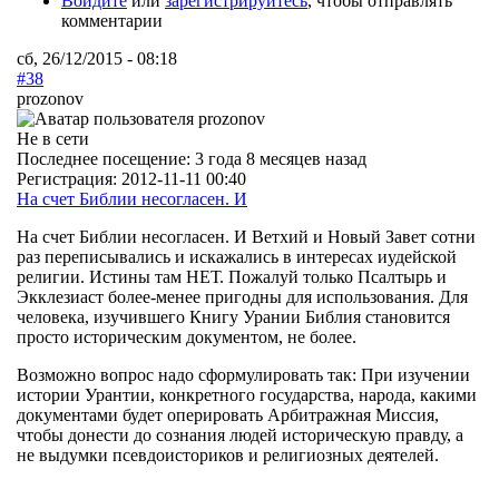
Войдите
или
зарегистрируйтесь
, чтобы отправлять
комментарии
сб, 26/12/2015 - 08:18
#38
prozonov
Не в сети
Последнее посещение:
3 года 8 месяцев назад
Регистрация:
2012-11-11 00:40
На счет Библии несогласен. И
На счет Библии несогласен. И Ветхий и Новый Завет сотни
раз переписывались и искажались в интересах иудейской
религии. Истины там НЕТ. Пожалуй только Псалтырь и
Экклезиаст более-менее пригодны для использования. Для
человека, изучившего Книгу Урании Библия становится
просто историческим документом, не более.
Возможно вопрос надо сформулировать так: При изучении
истории Урантии, конкретного государства, народа, какими
документами будет оперировать Арбитражная Миссия,
чтобы донести до сознания людей историческую правду, а
не выдумки псевдоисториков и религиозных деятелей.