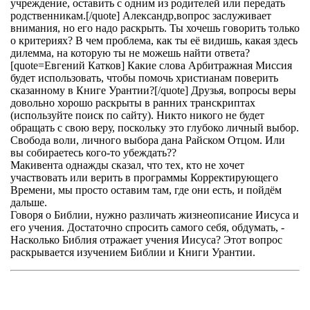
учреждение, оставить с одним из родителей или передать
родственникам.[/quote] Александр,вопрос заслуживает
внимания, но его надо раскрыть. Ты хочешь говорить только
о критериях? В чем проблема, как ты её видишь, какая здесь
дилемма, на которую ты не можешь найти ответа?
[quote=Евгений Катков] Какие слова Арбитражная Миссия
будет использовать, чтобы помочь христианам поверить
сказанному в Книге Урантии?[/quote] Друзья, вопросы веры
довольно хорошо раскрыты в ранних транскриптах
(используйте поиск по сайту). Никто никого не будет
обращать с свою веру, поскольку это глубоко личный выбор.
Свобода воли, личного выбора дана Райском Отцом. Или
вы собираетесь кого-то убеждать??
Макивента однажды сказал, что тех, кто не хочет
участвовать или верить в программы Корректирующего
Времени, мы просто оставим там, где они есть, и пойдём
дальше.
Говоря о Библии, нужно различать жизнеописание Иисуса и
его учения. Достаточно спросить самого себя, обдумать, -
Насколько Библия отражает учения Иисуса? Этот вопрос
раскрывается изучением Библии и Книги Урантии.