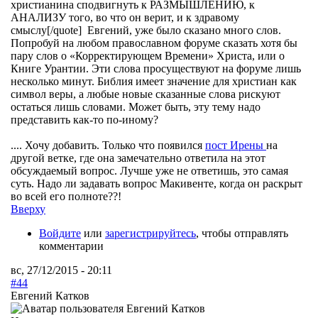
христианина сподвигнуть к РАЗМЫШЛЕНИЮ, к
АНАЛИЗУ того, во что он верит, и к здравому
смыслу[/quote] Евгений, уже было сказано много слов.
Попробуй на любом православном форуме сказать хотя бы
пару слов о «Корректирующем Времени» Христа, или о
Книге Урантии. Эти слова просуществуют на форуме лишь
несколько минут. Библия имеет значение для христиан как
символ веры, а любые новые сказанные слова рискуют
остаться лишь словами. Может быть, эту тему надо
представить как-то по-иному?
.... Хочу добавить. Только что появился
пост Ирены
на
другой ветке, где она замечательно ответила на этот
обсуждаемый вопрос. Лучше уже не ответишь, это самая
суть. Надо ли задавать вопрос Макивенте, когда он раскрыт
во всей его полноте??!
Вверху
Войдите
или
зарегистрируйтесь
, чтобы отправлять
комментарии
вс, 27/12/2015 - 20:11
#44
Евгений Катков