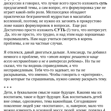
дискуссии я говорил, что лучше всего просто изложить
суть
предлагаемой темы, а сам вопрос, его формулировка уже не
играет какой-либо роли. Мелхиседеки обладают
практически безграничной мудростью в масштабах
вселенной, поэтому, не нужно их загонять в прокрустово
ложе наших формулировок в вопросах. Еще раз:
Достаточно просто изложить
СУТЬ
(!) того, что интересует.
Да, это не просто, это трудно, и над этим надо хорошенько
поразмышлять. Нам надо учиться смотреть в корень
проблемы, а не на частные случаи.
Я отвлекся, давай двигаться дальше. Александр, ты добавил
немного о проблеме, что «
этот вопрос решается чаще
всего несправедливо и не в интересах ребенка».
Но ты не
сказал, что ты видишь справедливым, а что
несправедливым. Тебя что-то задевает, но ты не
раскрываешь, что именно. Чтобы говорить о «критериях»,
про которые ты спрашиваешь, нужно самому раскрыть тему.
* * *
Дети, в буквальном смысле наше будущее. Какими мы их
воспитаем, такое и будет будущее. Как воспитывать детей
вне семьи, однозначно, тема важнейшая. Сегодняшнее
поколение людей уже «воспитано», и, наверное, мало что
можно изменить в основной массе людей, кроме, порядка 4