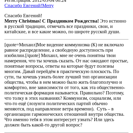
Регистрация:
2012-03-04 00:24
Спасибо Евгений!Merry
Спасибо Евгений!
Merry Christmas! C Праздником Рождества!
Это истинно
в русской традиции, отмечать все праздники, свои, и
китайские, и все какие можно, по широте русской души.
[quote=Михаил]Мое видение коммунизма (К) не включало
равное распределение, а свободную доступность при
изобилии.[/quote] Михаил, мне не очень понятны твои
намерения, что ты хочешь сказать. От нас ожидают простые,
понятные вопросы, ответы на которые будут полезны
многим. Давай перейдём в практическую плоскость. По
сути, ты хочешь узнать более лучший тип организации
общества, чтобы в нем можно было жить благополучно и
комфортно, вне зависимости от того, как эта общественно-
политическая формация называется. Правильно? Поэтому,
что толку в этих названиях? Коммунизм, социализм, или
что-то ещё (лозунги политических партий обычно
меняются, под направление ветра времени). Суть – в
организации гармонических отношений внутри общества.
Что именно тебя в этом интересует узнать? Или здесь
должен быть какой-то другой вопрос?