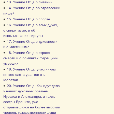
13. Учение Отца о питании
14. Учение Отца об отравлении
пищей
15. Учение Отца о спорте
16. Учение Отца о злых духах,
о спиритизме, и об
использовании виргулы
17. Учение Отца о духовности
и о мистицизме
18. Учение Отца о страхе
смерти и о поминках годовщины
умерших
19. Учение Отца, участникам
пятого слета урантов в г.
Молетай
20. Учение Отца, Как идут дела
у наших духовных братьем
Йуозаса и Александра, а также
сестры Броните, уже
отправившихся на более высокий
уровень тождественности души