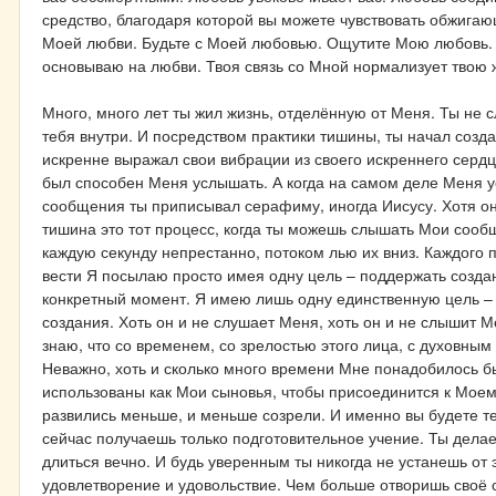
средство, благодаря которой вы можете чувствовать обжигающ
Моей любви. Будьте с Моей любовью. Ощутите Мою любовь. 
основываю на любви. Твоя связь со Мной нормализует твою 
Много, много лет ты жил жизнь, отделённую от Меня. Ты не 
тебя внутри. И посредством практики тишины, ты начал созд
искренне выражал свои вибрации из своего искреннего сердц
был способен Меня услышать. А когда на самом деле Меня ус
сообщения ты приписывал серафиму, иногда Иисусу. Хотя они
тишина это тот процесс, когда ты можешь слышать Мои сооб
каждую секунду непрестанно, потоком лью их вниз. Каждого
вести Я посылаю просто имея одну цель – поддержать создани
конкретный момент. Я имею лишь одну единственную цель – п
создания. Хоть он и не слушает Меня, хоть он и не слышит
знаю, что со временем, со зрелостью этого лица, с духовным
Неважно, хоть и сколько много времени Мне понадобилось бы 
использованы как Мои сыновья, чтобы присоединится к Моему
развились меньше, и меньше созрели. И именно вы будете т
сейчас получаешь только подготовительное учение. Ты делае
длиться вечно. И будь уверенным ты никогда не устанешь от 
удовлетворение и удовольствие. Чем больше отворишь своё 