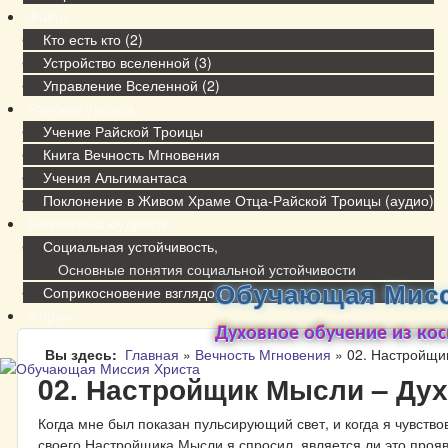
Факты
Кто есть кто (2)
Устройство вселенной (3)
Управление Вселенной (2)
Райская Троица
Учение Райской Троицы
Книга Вечность Мгновения
Учения Альгимантаса
Поклонение в Живом Храме Отца-Райской Троицы (аудио)
Библиотека мудрости
Социальная устойчивость,
Основные понятия социальной устойчивости
Обучающая Мисс
Соприкосновение взглядов
Форум
Духовное обучение из ко
Вы здесь
Главная
»
Вечность Мгновения
»
02. Настройщи
02. Настройщик Мысли – Дух
Когда мне был показан пульсирующий свет, и когда я чувств
своего Настройщика Мысли я спросил, является ли это про