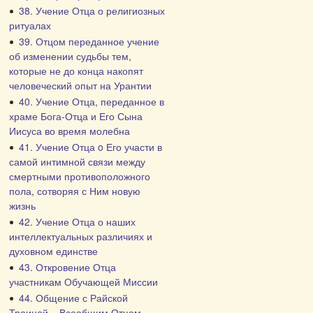
38. Учение Отца о религиозных
ритуалах
39. Отцом переданное учение
об изменении судьбы тем,
которые не до конца накопят
человеческий опыт на Урантии
40. Учение Отца, переданное в
храме Бога-Отца и Его Сына
Иисуса во время молебна
41. Учение Отца o Его участи в
самой интимной связи между
смертными противоположного
пола, сотворяя с Ним новую
жизнь
42. Учение Отца о наших
интеллектуальных различиях и
духовном единстве
43. Откровение Отца
участникам Обучающей Миссии
44. Общение с Райской
Троицей – Всеобщим Отцом,