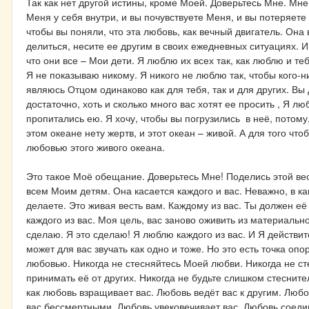
Так как нет другой истины, кроме Моей. Доверьтесь Мне. Мне
Меня у себя внутри, и вы почувствуете Меня, и вы потеряете
чтобы вы поняли, что эта любовь, как вечный двигатель. Она
делиться, несите ее другим в своих ежедневных ситуациях. 
что они все – Мои дети. Я люблю их всех так, как люблю и т
Я не показываю никому. Я никого не люблю так, чтобы кого-
являюсь Отцом одинаково как для тебя, так и для других. Вы
достаточно, хоть и сколько много вас хотят ее просить , Я л
пропитались ею. Я хочу, чтобы вы погрузились в неё, потому,
этом океане нету жертв, и этот океан – живой. А для того чт
любовью этого живого океана.
Это такое Моё обещание. Доверьтесь Мне! Поделись этой весть
всем Моим детям. Она касается каждого и вас. Неважно, в ка
делаете. Это живая весть вам. Каждому из вас. Ты должен её 
каждого из вас. Моя цель, вас заново оживить из материально
сделаю. Я это сделаю! Я люблю каждого из вас. И Я действит
может для вас звучать как одно и тоже. Но это есть точка оп
любовью. Никогда не стесняйтесь Моей любви. Никогда не ст
принимать её от других. Никогда не будьте слишком стеснит
как любовь взращивает вас. Любовь ведёт вас к другим. Люб
вас бессмертными. Любовь увековечивает вас. Любовь соеди