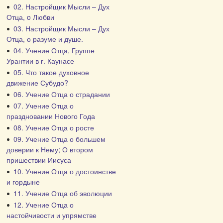
02. Настройщик Мысли – Дух
Отца, o Любви
03. Настройщик Мысли – Дух
Отца, о разуме и душе.
04. Учение Отца, Группе
Урантии в г. Каунасе
05. Что такое духовное
движение Субудо?
06. Учение Отца о страдании
07. Учение Отца о
праздновании Нового Года
08. Учение Отца о росте
09. Учение Отца о большем
доверии к Нему; О втором
пришествии Иисуса
10. Учение Отца о достоинстве
и гордыне
11. Учение Отца об эволюции
12. Учение Отца о
настойчивости и упрямстве