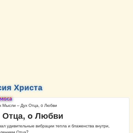
ия Христа
смоса
к Мысли – Дух Отца, o Любви
 Отца, o Любви
овал удивительные вибрации тепла и блаженства внутри,
явлением Отца?