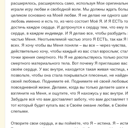
расширялось, расширялось само, используя Мои оригинальны
играли игру любви и свободной воли. Мы должны ждать боль
целиком основано на Моей любви. Я не делаю ни одного шаг
любовь именно и есть то, из чего состоит Моё Я. И Я ЕСТЬ т
достичь каждое сердце. И дотронутся к сердцу тем, что ему
сердце, в каждом индивиде. И Я делаю все, чтобы разбудить 
частью Меня. Неотъемлемой частью этого Я ЕСТЬ, так как Я 
всех. Я хочу чтобы вы Меня поняли – вы все – через чувств
действительно хочу, чтобы каждый из вас стал взрослым; ста
точки зрения смертного. Но Я не довольствуюсь только росто
смертного материального тела. Вот почему Я приглашаю вас 
своём сердце. У вас внутри, находится такая живая частица, 
позвольте, чтобы она стала покрываться плесенью, не найден
своей любовью. Поднимите её. Поднимите её своей любовью.
повседневной жизни. Делами, когда вы только делаете шаги к
взгляните на Меня, и ощутите, что Я нахожусь у вас внутри. И
Забудьте всё что вам доставляет заботу, что вам доставляет т
тот который будет купать вас в Своём океане любви, в Своё
слепыми.
Отворите свои сердца, и вы поймёте, что Я – истина. Я – ист