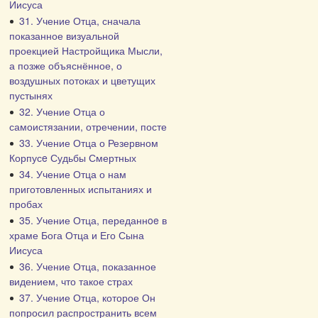
Иисуса
31. Учение Отца, сначала
показанное визуальной
проекцией Настройщика Мысли,
а позже объяснённое, о
воздушных потоках и цветущих
пустынях
32. Учение Отца о
самоистязании, отречении, посте
33. Учение Отца о Резервном
Корпусe Судьбы Смертных
34. Учение Отца о нам
приготовленных испытаниях и
пробах
35. Учение Отца, переданнoe в
храме Бога Отца и Его Сына
Иисуса
36. Учение Отца, показанное
видением, что такое страх
37. Учение Отца, которое Он
попросил распространить всем