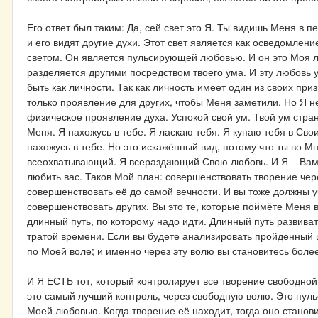
Его ответ был таким: Да, сей свет это Я. Ты видишь Меня в пе
и его видят другие духи. Этот свет является как осведомлен
светом. Он является пульсирующей любовью. И он это Моя л
разделяется другими посредством твоего ума. И эту любовь 
быть как личности. Так как личность имеет один из своих приз
только проявление для других, чтобы Меня заметили. Но Я не 
физическое проявление духа. Успокой свой ум. Твой ум стран
Меня. Я нахожусь в тебе. Я ласкаю тебя. Я купаю тебя в Сво
нахожусь в тебе. Но это искажённый вид, потому что ты во М
всеохватывающий. Я всераздaющий Свою любовь. И Я – Вам. 
любить вас. Таков Мой план: совершенствовать творение чер
совершенствовать её до самой вечности. И вы тоже должны у
совершенствовать других. Вы это те, которые поймёте Меня 
длинный путь, по которому надо идти. Длинный путь развива
тратой времени. Если вы будете анализировать пройдённый ша
по Моей воле; и именно через эту волю вы становитесь боле
И Я ЕСТЬ тот, который контролирует все творение свободной
это самый лучший контроль, через свободную волю. Это пу
Моей любовью. Когда творение её находит, тогда оно станови