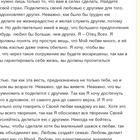
 нужно лишь только то, что вам в силах сделать. Найдите
 свой страх. Поделитесь своей любовью с другими для того,
 вдохновляет других. Неважно, как было бы трудно ею
И делите ее жизнерадостно и желая служить другим, потому
ебя. Но действительно имей в виду, что большего предпочтения
нибудь любил бы больше, чем других. Я – Отец Всех. Я
 должны понять эту простую вещь, что Мой любви много, и её
юбовь изолью даже очень обильно. Я хочу, чтобы вы
 что через такое погружение вы будете воскрешены, так как в
обы гарантировать себе жизнь, вы должны пропитаться
ю, так как эта весть, предназначена не только тебе, но и
ком вы возрасте. Неважно, где вы живете. Неважно, что вы
умножить и поделится с другими. Так как Я хочу достигнуть
го в духовное, от самого дна до самого верха. И Я это
ельно хочу говорить о Своей любви каждому из вас. Хотя это
оры всего творения, так как Я обосновал все творение Своей
есняйтесь делиться ею с другими. Никогда не бойтесь
ельны, чтобы сделали хотя бы маленький шажок к любви, так
овь объединяет вас. Любовь создаёт семью. Любовь делает
няет вас со Мной. Любовь это единственное значимое