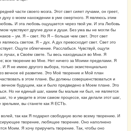
редней части своего мозга. Этот свет сияет лучами, он греет,
ие духу о моем нахождении в уме смертного. Я являюсь этим
юбовь. И эта любовь ощущается через твой ум. И эта Любовь
умом чувствуют другие духи и души. Без ума вы не могли бы
наков – ум. Я – свет. Но Я – больше чем свет. Этот свет
являюсь светом. Я – дух. А дух превосходит свет. Свет это
ствует. Ощути облегчение. Расслабься. Чувствуй, ощути
их лучах, в Своём свете. Ты весь находишься во Мне. Я
не; все творение во Мне. Нет ничего за Моими пределами. Я
И Я не имею другого выбора, только экзистенциально
ез вечное её развитие. Это Моё творение и Мой план
частвовать в этом плане. Вы должны совершенствоваться и
в вечном будущем, как и было предвидено в Моем плане. Это
ться. Но ни единый шаг, каким бы малым ни был, не является
г, то и увидите в этом самом процессе, как делали этот шаг,
е зрелыми, вы станете как Я ЕСТЬ.
 волей, так как Я подарил свободную волю всему творению. И
льсирующее творение, любящее творение. Оно наполнено
тся Моим. Я хочу приручить творение. Так, чтобы оно