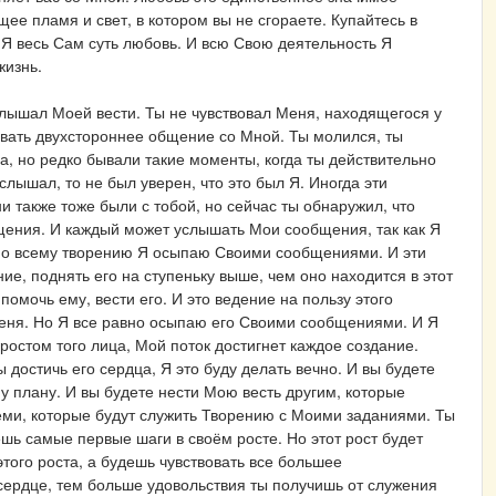
ее пламя и свет, в котором вы не сгораете. Купайтесь в
Я весь Сам суть любовь. И всю Свою деятельность Я
жизнь.
слышал Моей вести. Ты не чувствовал Меня, находящегося у
авать двухстороннее общение со Мной. Ты молился, ты
а, но редко бывали такие моменты, когда ты действительно
лышал, то не был уверен, что это был Я. Иногда эти
 также тоже были с тобой, но сейчас ты обнаружил, что
щения. И каждый может услышать Мои сообщения, так как Я
 по всему творению Я осыпаю Своими сообщениями. И эти
е, поднять его на ступеньку выше, чем оно находится в этот
омочь ему, вести его. И это ведение на пользу этого
 Меня. Но Я все равно осыпаю его Своими сообщениями. И Я
 ростом того лица, Мой поток достигнет каждое создание.
достичь его сердца, Я это буду делать вечно. И вы будете
 плану. И вы будете нести Мою весть другим, которые
еми, которые будут служить Творению с Моими заданиями. Ты
шь самые первые шаги в своём росте. Но этот рост будет
этого роста, а будешь чувствовать все большее
сердце, тем больше удовольствия ты получишь от служения