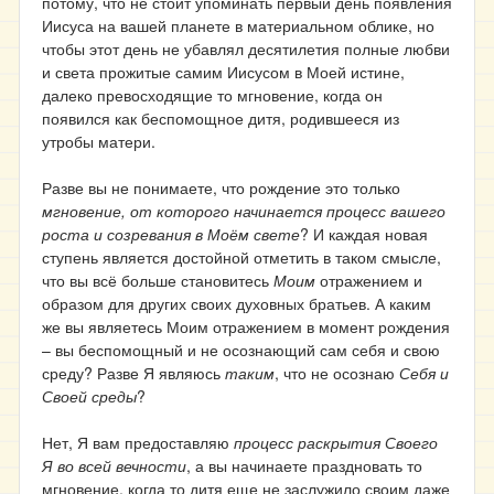
потому, что не стоит упоминать первый день появления
Иисуса на вашей планете в материальном облике, но
чтобы этот день не убавлял десятилетия полные любви
и света прожитые самим Иисусом в Моей истине,
далеко превосходящие то мгновение, когда он
появился как беспомощное дитя, родившееся из
утробы матери.
Разве вы не понимаете, что рождение это только
мгновение, от которого начинается процесс вашего
роста и созревания в Моём свете
? И каждая новая
ступень является достойной отметить в таком смысле,
что вы всё больше становитесь
Моим
отражением и
образом для других своих духовных братьев. А каким
же вы являетесь Моим отражением в момент рождения
– вы беспомощный и не осознающий сам себя и свою
среду? Разве Я являюсь
таким
, что не осознаю
Себя и
Своей среды
?
Нет, Я вам предоставляю
процесс раскрытия Своего
Я во всей вечности
, а вы начинаете праздновать то
мгновение, когда то дитя еще не заслужило своим даже