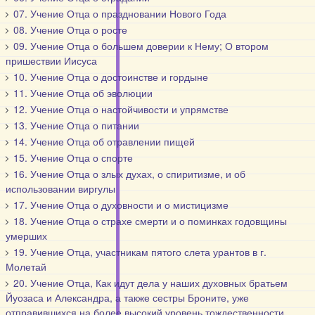
07. Учение Отца о праздновании Нового Года
08. Учение Отца о росте
09. Учение Отца о большем доверии к Нему; О втором
пришествии Иисуса
10. Учение Отца о достоинстве и гордыне
11. Учение Отца об эволюции
12. Учение Отца о настойчивости и упрямстве
13. Учение Отца о питании
14. Учение Отца об отравлении пищей
15. Учение Отца о спорте
16. Учение Отца о злых духах, о спиритизме, и об
использовании виргулы
17. Учение Отца о духовности и о мистицизме
18. Учение Отца о страхе смерти и о поминках годовщины
умерших
19. Учение Отца, участникам пятого слета урантов в г.
Молетай
20. Учение Отца, Как идут дела у наших духовных братьем
Йуозаса и Александра, а также сестры Броните, уже
отправившихся на более высокий уровень тождественности