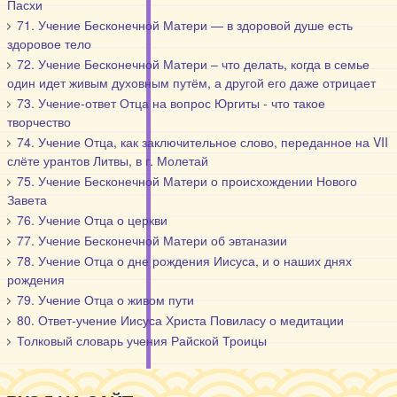
Пасхи
71. Учение Бесконечной Матери — в здоровой душе есть
здоровое тело
72. Учение Бесконечной Матери – что делать, когда в семье
один идет живым духовным путём, а другой его даже отрицает
73. Учение-ответ Отца на вопрос Юргиты - что такое
творчество
74. Учение Отца, как заключительное слово, переданное на VII
слёте урантов Литвы, в г. Молетай
75. Учение Бесконечной Матери о происхождении Нового
Завета
76. Учение Отца о церкви
77. Учение Бесконечной Матери об эвтаназии
78. Учение Отца о дне рождения Иисуса, и о наших днях
рождения
79. Учение Отца о живом пути
80. Ответ-учение Иисуса Христа Повиласу о медитации
Толковый словарь учения Райской Троицы