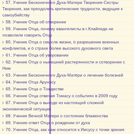
57. Учение Бесконечного Духа-Матери Творения-Сестры
Творения, как преодолеть критические трудности, ведущие к
самоубийству
58. Учение Отца об отворении
59. Учение Отца, почему евангелисты в г.Клайпеде не
позволили говорить Отцу
60. Учение Отца о смысле жизни, o разрешении военных
конфликтов, и o страхе более высокого духовного света
61. Учение Отца об уверовании
62. Учение Отца о нынешней растерянности и сотворении с
Ним
63. Учение Бесконечного Духа-Матeри о лечении болезней
64. Учение Отца Арунасу
65. Учение Отца о Тождестве
66. Учение Отца отвечая Томасу о событиях в 2009 году
67. Учение Отца о выходе из настоящей сложной
экономической ситуации
68. Учение Вечной Матери о состоянии блаженства
69. Учение-ответ Отца о рождении от духа
70. Учение Отца, как нам относится к Иисусу с точки зрения