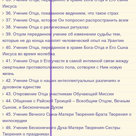
Иисуса
36. Учение Отца, показанное видением, что такое страх
37. Учение Отца, которое Он попросил распространить всем
38. Учение Отца о религиозных ритуалах
39. Отцом переданное учение об изменении судьбы тем,
которые не до конца накопят человеческий опыт на Урантии
40. Учение Отца, переданное в храме Бога-Отца и Его Сына
Иисуса во время молебна
41. Учение Отца o Его участи в самой интимной связи между
смертными противоположного пола, сотворяя с Ним новую
жизнь
42. Учение Отца о наших интеллектуальных различиях и
духовном единстве
43. Откровение Отца участникам Обучающей Миссии
44. Общение с Райской Троицей – Всеобщим Отцом, Вечным
Сыном, и Бесконечным Духом
45. Учение Вечного Сына-Матери Творения-Брата Творения о
милосердии
46. Учение Бесконечного Духа-Матери Творения-Сестры
Творения о праздниках