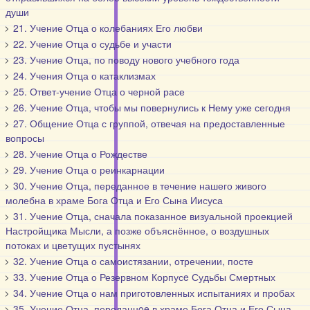
души
21. Учение Отца о колебаниях Его любви
22. Учение Отца о судьбе и участи
23. Учение Отца, по поводу нового учебного года
24. Учения Отца о катаклизмах
25. Ответ-учение Отца о черной расе
26. Учение Отца, чтобы мы повернулись к Нему уже сегодня
27. Общение Отца с группой, отвечая на предоставленные
вопросы
28. Учение Отца о Рождестве
29. Учение Отца о реинкарнации
30. Учение Отца, переданное в течение нашего живого
молебна в храме Бога Отца и Его Сына Иисуса
31. Учение Отца, сначала показанное визуальной проекцией
Настройщика Мысли, а позже объяснённое, о воздушных
потоках и цветущих пустынях
32. Учение Отца о самоистязании, отречении, посте
33. Учение Отца о Резервном Корпусe Судьбы Смертных
34. Учение Отца о нам приготовленных испытаниях и пробах
35. Учение Отца, переданнoe в храме Бога Отца и Его Сына