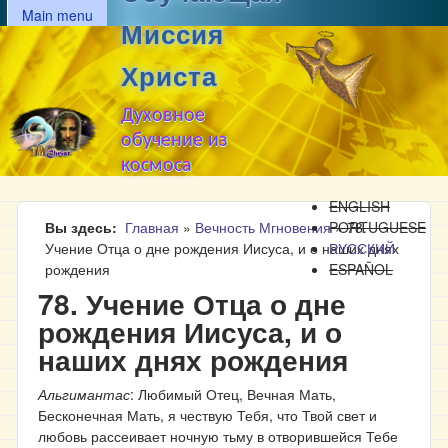
MAIN MENU
Перейти к основному
Main menu
Миссия
содержанию
Христа
Духовное
обучение из
космоса
ENGLISH
Вы здесь
Главная
»
Вечность Мгновения
PORTUGUESE
»
78.
Учение Отца о дне рождения Иисуса, и о наших днях
РУССКИЙ
рождения
ESPAÑOL
78. Учение Отца о дне
рождения Иисуса, и о
наших днях рождения
Альгимантас
: Любимый Отец, Вечная Мать,
Бесконечная Мать, я чествую Тебя, что Твой свет и
любовь рассеивает ночную тьму в отворившейся Тебе