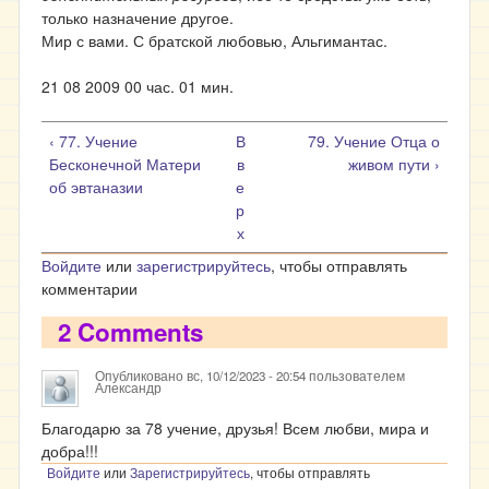
только назначение другое.
Мир с вами. С братской любовью, Альгимантас.
21 08 2009 00 час. 01 мин.
‹ 77. Учение
В
79. Учение Отца о
Бесконечной Матери
в
живом пути ›
об эвтаназии
е
р
х
Войдите
или
зарегистрируйтесь
, чтобы отправлять
комментарии
2 Comments
Опубликовано
вс, 10/12/2023 - 20:54
пользователем
Александр
Благодарю за 78 учение, друзья! Всем любви, мира и
добра!!!
Войдите
или
Зарегистрируйтесь
, чтобы отправлять