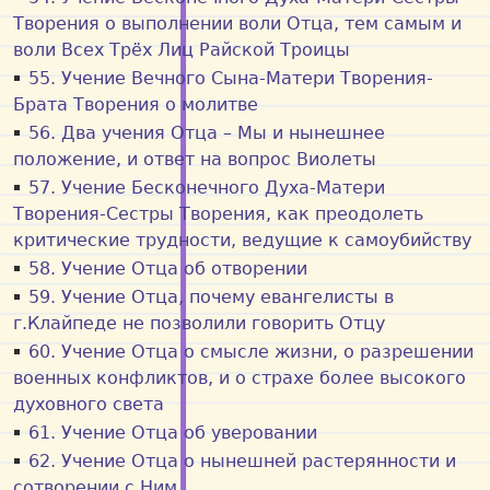
Творения о выполнении воли Отца, тем самым и
воли Всех Трёх Лиц Райской Троицы
55. Учение Вечного Сына-Матери Творения-
Брата Творения о молитве
56. Два учения Отца – Мы и нынешнее
положение, и ответ на вопрос Виолеты
57. Учение Бесконечного Духа-Матери
Творения-Сестры Творения, как преодолеть
критические трудности, ведущие к самоубийству
58. Учение Отца об отворении
59. Учение Отца, почему евангелисты в
г.Клайпеде не позволили говорить Отцу
60. Учение Отца о смысле жизни, o разрешении
военных конфликтов, и o страхе более высокого
духовного света
61. Учение Отца об уверовании
62. Учение Отца о нынешней растерянности и
сотворении с Ним