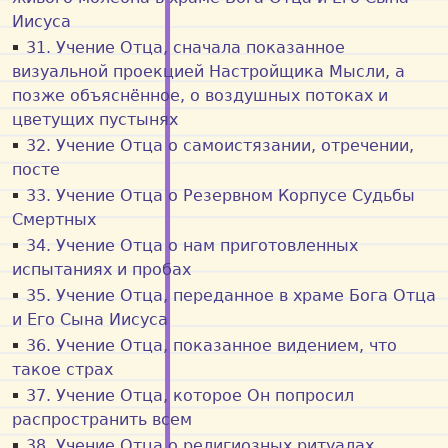
Иисуса
31. Учение Отца, сначала показанное
визуальной проекцией Настройщика Мысли, а
позже объяснённое, о воздушных потоках и
цветущих пустынях
32. Учение Отца о самоистязании, отречении,
посте
33. Учение Отца о Резервном Корпусe Судьбы
Смертных
34. Учение Отца о нам приготовленных
испытаниях и пробах
35. Учение Отца, переданнoe в храме Бога Отца
и Его Сына Иисуса
36. Учение Отца, показанное видением, что
такое страх
37. Учение Отца, которое Он попросил
распространить всем
38. Учение Отца о религиозных ритуалах