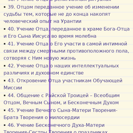
39. Отцом переданное учение об изменении
судьбы тем, которые не до конца накопят
человеческий опыт на Урантии
40. Учение Отца, переданное в храме Бога-Отца
и Его Сына Иисуса во время молебна
41. Учение Отца o Его участи в самой интимной
связи между смертными противоположного пола,
сотворяя с Ним новую жизнь
42. Учение Отца о наших интеллектуальных
различиях и духовном единстве
43. Откровение Отца участникам Обучающей
Миссии
44. Общение с Райской Троицей – Всеобщим
Отцом, Вечным Сыном, и Бесконечным Духом
45. Учение Вечного Сына-Матери Творения-
Брата Творения о милосердии
46. Учение Бесконечного Духа-Матери
Творения-Сестры Творения о праздниках