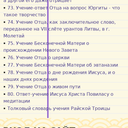
а другой его даже отрицает
73. Учение-ответ Отца на вопрос Юргиты - что
такое творчество
74. Учение Отца, как заключительное слово,
переданное на VII слёте урантов Литвы, в г.
Молетай
75. Учение Бесконечной Матери о
происхождении Нового Завета
76. Учение Отца о церкви
77. Учение Бесконечной Матери об эвтаназии
78. Учение Отца о дне рождения Иисуса, и о
наших днях рождения
79. Учение Отца о живом пути
80. Ответ-учение Иисуса Христа Повиласу о
медитации
Толковый словарь учения Райской Троицы