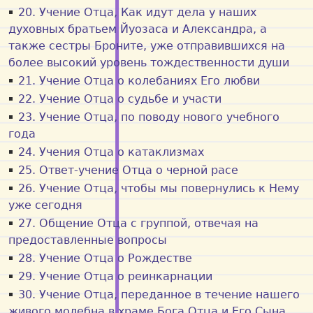
20. Учение Отца, Как идут дела у наших
духовных братьем Йуозаса и Александра, а
также сестры Броните, уже отправившихся на
более высокий уровень тождественности души
21. Учение Отца о колебаниях Его любви
22. Учение Отца о судьбе и участи
23. Учение Отца, по поводу нового учебного
года
24. Учения Отца о катаклизмах
25. Ответ-учение Отца о черной расе
26. Учение Отца, чтобы мы повернулись к Нему
уже сегодня
27. Общение Отца с группой, отвечая на
предоставленные вопросы
28. Учение Отца о Рождестве
29. Учение Отца о реинкарнации
30. Учение Отца, переданное в течение нашего
живого молебна в храме Бога Отца и Его Сына