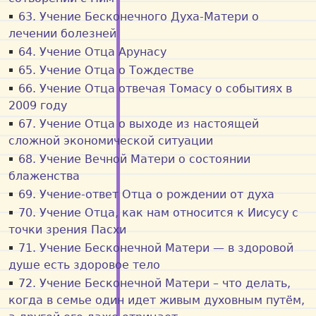
63. Учение Бесконечного Духа-Матeри о
лечении болезней
64. Учение Отца Арунасу
65. Учение Отца о Тождестве
66. Учение Отца отвечая Томасу о событиях в
2009 году
67. Учение Отца о выходе из настоящей
сложной экономической ситуации
68. Учение Вечной Матери о состоянии
блаженства
69. Учение-ответ Отца о рождении от духа
70. Учение Отца, как нам относится к Иисусу с
точки зрения Пасхи
71. Учение Бесконечной Матери — в здоровой
душе есть здоровое тело
72. Учение Бесконечной Матери – что делать,
когда в семье один идет живым духовным путём,