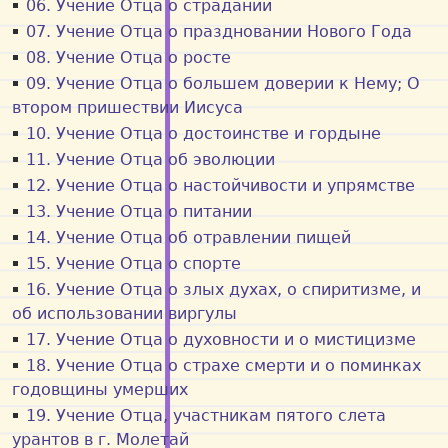
06. Учение Отца о страдании
07. Учение Отца о праздновании Нового Года
08. Учение Отца о росте
09. Учение Отца о большем доверии к Нему; О
втором пришествии Иисуса
10. Учение Отца о достоинстве и гордыне
11. Учение Отца об эволюции
12. Учение Отца о настойчивости и упрямстве
13. Учение Отца о питании
14. Учение Отца об отравлении пищей
15. Учение Отца о спорте
16. Учение Отца о злых духах, о спиритизме, и
об использовании виргулы
17. Учение Отца о духовности и о мистицизме
18. Учение Отца о страхе смерти и о поминках
годовщины умерших
19. Учение Отца, участникам пятого слета
урантов в г. Молетай