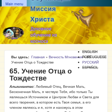
MAIN MENU
Перейти к основному
Main menu
Миссия
содержанию
Христа
Духовное
обучение из
космоса
ENGLISH
Вы здесь
Главная
»
Вечность Мгновения
PORTUGUESE
»
65.
Учение Отца о Тождестве
РУССКИЙ
ESPAÑOL
65. Учение Отца о
Тождестве
Альгимантас
: Любимый Отец, Вечная Мать,
Бесконечная Мать, я чествую Тебя, ибо только Ты
являешься Источником и Центром Любви и Света для
всего творения, в котором есть Твоя семья, а его
членом являюсь и я, хотя и нахожусь в этом