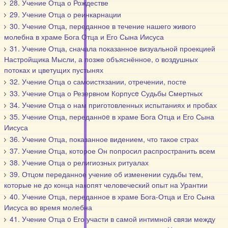
28. Учение Отца о Рождестве
29. Учение Отца о реинкарнации
30. Учение Отца, переданное в течение нашего живого
молебна в храме Бога Отца и Его Сына Иисуса
31. Учение Отца, сначала показанное визуальной проекцией
Настройщика Мысли, а позже объяснённое, о воздушных
потоках и цветущих пустынях
32. Учение Отца о самоистязании, отречении, посте
33. Учение Отца о Резервном Корпусe Судьбы Смертных
34. Учение Отца о нам приготовленных испытаниях и пробах
35. Учение Отца, переданнoe в храме Бога Отца и Его Сына
Иисуса
36. Учение Отца, показанное видением, что такое страх
37. Учение Отца, которое Он попросил распространить всем
38. Учение Отца о религиозных ритуалах
39. Отцом переданное учение об изменении судьбы тем,
которые не до конца накопят человеческий опыт на Урантии
40. Учение Отца, переданное в храме Бога-Отца и Его Сына
Иисуса во время молебна
41. Учение Отца o Его участи в самой интимной связи между