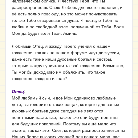
человеческом облике. Я чествую Тебя, что Ты
распространяешь Свою Любовь для всего творения, и
её есть полно повсюду, но это может почувствовать
только Тебе отворившаяся душа. Я чествую Тебя по
любви и по свободной воле, полученной от Тебя. Воля
Моя да будет воля Твоя. Аминь.
Любимый Отец, я жажду Твоего учения о нашем
тождестве, так как на нашем форуме идут дискуссии,
даже есть такие наши духовные братья и сестры,
которые жаждут уничтожить своё тождество. Возможно,
Ты мог бы доходчиво им объяснить, что такое
тождество, каждого из нас?
Отец
:
Мой любимый сын, и все Мои одинаково любимые
дети, вы говорите о таких вещах, которые для ваших
духовных братьев даже сегодня не являются
понятными настолько, насколько они будут понятны
для будущих поколений. Поэтому вы ещё мало что
знаете, так как этот Свет, который распространяется из
Наших более высоких уровней для вашего мира, вас