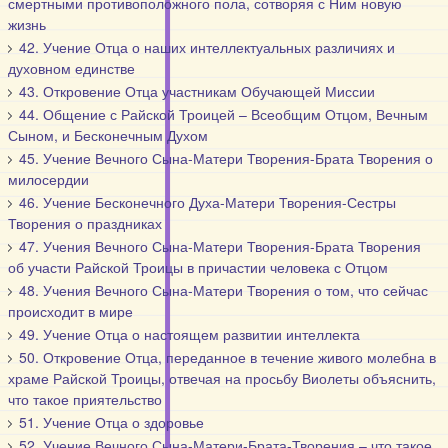
смертными противоположного пола, сотворяя с Ним новую
жизнь
42. Учение Отца о наших интеллектуальных различиях и
духовном единстве
43. Откровение Отца участникам Обучающей Миссии
44. Общение с Райской Троицей – Всеобщим Отцом, Вечным
Сыном, и Бесконечным Духом
45. Учение Вечного Сына-Матери Творения-Брата Творения о
милосердии
46. Учение Бесконечного Духа-Матери Творения-Сестры
Творения о праздниках
47. Учения Вечного Сына-Матери Творения-Брата Творения
об участи Райской Троицы в причастии человека с Отцом
48. Учения Вечного Сына-Матери Творения о том, что сейчас
происходит в мире
49. Учение Отца о настоящем развитии интеллекта
50. Откровение Отца, переданное в течение живого молебна в
храме Райской Троицы, отвечая на просьбу Виолеты объяснить,
что такое приятельство
51. Учение Отца о здоровье
52. Учение Вечного Сына-Матери-Брата-Творения – что такое