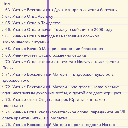
Ним
63. Учение Бесконечного Духа-Матeри о лечении болезней
64. Учение Отца Арунасу
65. Учение Отца о Тождестве
66. Учение Отца отвечая Томасу о событиях в 2009 году
67. Учение Отца о выходе из настоящей сложной
экономической ситуации
68. Учение Вечной Матери о состоянии блаженства
69. Учение-ответ Отца о рождении от духа
70. Учение Отца, как нам относится к Иисусу с точки зрения
Пасхи
71. Учение Бесконечной Матери — в здоровой душе есть
здоровое тело
72. Учение Бесконечной Матери – что делать, когда в семье
один идет живым духовным путём, а другой его даже отрицает
73. Учение-ответ Отца на вопрос Юргиты - что такое
творчество
74. Учение Отца, как заключительное слово, переданное на VII
слёте урантов Литвы, в г. Молетай
75. Учение Бесконечной Матери о происхождении Нового