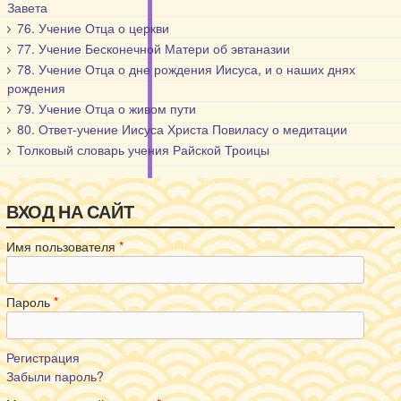
Завета
76. Учение Отца о церкви
77. Учение Бесконечной Матери об эвтаназии
78. Учение Отца о дне рождения Иисуса, и о наших днях
рождения
79. Учение Отца о живом пути
80. Ответ-учение Иисуса Христа Повиласу о медитации
Толковый словарь учения Райской Троицы
ВХОД НА САЙТ
Имя пользователя
*
Пароль
*
Регистрация
Забыли пароль?