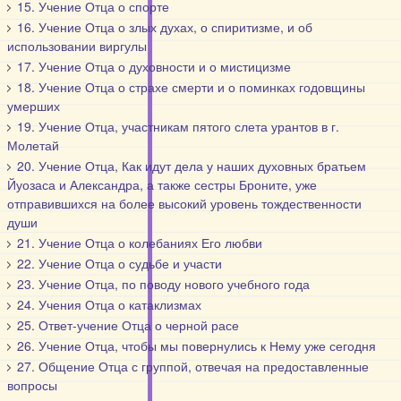
15. Учение Отца о спорте
16. Учение Отца о злых духах, о спиритизме, и об
использовании виргулы
17. Учение Отца о духовности и о мистицизме
18. Учение Отца о страхе смерти и о поминках годовщины
умерших
19. Учение Отца, участникам пятого слета урантов в г.
Молетай
20. Учение Отца, Как идут дела у наших духовных братьем
Йуозаса и Александра, а также сестры Броните, уже
отправившихся на более высокий уровень тождественности
души
21. Учение Отца о колебаниях Его любви
22. Учение Отца о судьбе и участи
23. Учение Отца, по поводу нового учебного года
24. Учения Отца о катаклизмах
25. Ответ-учение Отца о черной расе
26. Учение Отца, чтобы мы повернулись к Нему уже сегодня
27. Общение Отца с группой, отвечая на предоставленные
вопросы