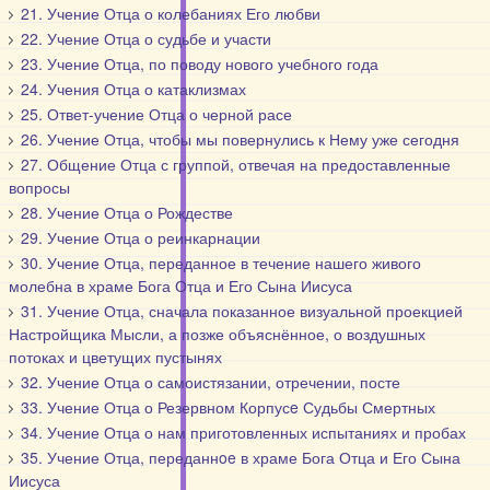
21. Учение Отца о колебаниях Его любви
22. Учение Отца о судьбе и участи
23. Учение Отца, по поводу нового учебного года
24. Учения Отца о катаклизмах
25. Ответ-учение Отца о черной расе
26. Учение Отца, чтобы мы повернулись к Нему уже сегодня
27. Общение Отца с группой, отвечая на предоставленные
вопросы
28. Учение Отца о Рождестве
29. Учение Отца о реинкарнации
30. Учение Отца, переданное в течение нашего живого
молебна в храме Бога Отца и Его Сына Иисуса
31. Учение Отца, сначала показанное визуальной проекцией
Настройщика Мысли, а позже объяснённое, о воздушных
потоках и цветущих пустынях
32. Учение Отца о самоистязании, отречении, посте
33. Учение Отца о Резервном Корпусe Судьбы Смертных
34. Учение Отца о нам приготовленных испытаниях и пробах
35. Учение Отца, переданнoe в храме Бога Отца и Его Сына
Иисуса