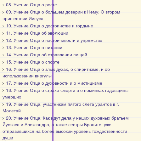
08. Учение Отца о росте
09. Учение Отца о большем доверии к Нему; О втором
пришествии Иисуса
10. Учение Отца о достоинстве и гордыне
11. Учение Отца об эволюции
12. Учение Отца о настойчивости и упрямстве
13. Учение Отца о питании
14. Учение Отца об отравлении пищей
15. Учение Отца о спорте
16. Учение Отца о злых духах, о спиритизме, и об
использовании виргулы
17. Учение Отца о духовности и о мистицизме
18. Учение Отца о страхе смерти и о поминках годовщины
умерших
19. Учение Отца, участникам пятого слета урантов в г.
Молетай
20. Учение Отца, Как идут дела у наших духовных братьем
Йуозаса и Александра, а также сестры Броните, уже
отправившихся на более высокий уровень тождественности
души