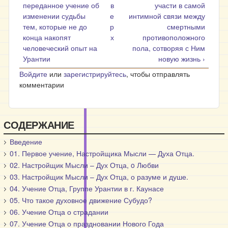
переданное учение об
в
участи в самой
изменении судьбы
е
интимной связи между
тем, которые не до
р
смертными
конца накопят
х
противоположного
человеческий опыт на
пола, сотворяя с Ним
Урантии
новую жизнь ›
Войдите
или
зарегистрируйтесь
, чтобы отправлять
комментарии
СОДЕРЖАНИЕ
Введение
01. Первое учение, Настройщика Мысли — Духа Отца.
02. Настройщик Мысли – Дух Отца, o Любви
03. Настройщик Мысли – Дух Отца, о разуме и душе.
04. Учение Отца, Группе Урантии в г. Каунасе
05. Что такое духовное движение Субудо?
06. Учение Отца о страдании
07. Учение Отца о праздновании Нового Года