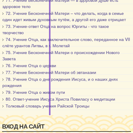
71. Учение Бесконечной Матери — в здоровой душе есть
здоровое тело
72. Учение Бесконечной Матери – что делать, когда в семье
один идет живым духовным путём, а другой его даже отрицает
73. Учение-ответ Отца на вопрос Юргиты - что такое
творчество
74. Учение Отца, как заключительное слово, переданное на VII
слёте урантов Литвы, в г. Молетай
75. Учение Бесконечной Матери о происхождении Нового
Завета
76. Учение Отца о церкви
77. Учение Бесконечной Матери об эвтаназии
78. Учение Отца о дне рождения Иисуса, и о наших днях
рождения
79. Учение Отца о живом пути
80. Ответ-учение Иисуса Христа Повиласу о медитации
Толковый словарь учения Райской Троицы
ВХОД НА САЙТ