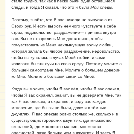
стало трудно, так как в песке были одни оставшиеся
следы, и тогда Я сказал, что это и были
Мои
следы.
Поэтому, знайте, что Я вас никогда не выпускаю из
Своих рук. И если вы хоть немного чувствуете в себе
страх, недовольство, раздражение— причина внутри
вас. Вы не отворились Мне достаточно, чтобы
почувствовать из Меня нахлынувшую волну любви,
которая залила бы любое раздражение, недовольство,
чтобы вы купались в лучах Моей любви, и сами
изливали бы эти лучи на свою среду. Поэтому молите о
большей самоотдаче Мне. Молите о большем доверии
ко Мне. Молите о большей связи со Мной.
Когда вы молите, чтобы Я вас вёл, чтобы Я вас опекал,
чтобы Я вас охранял, значит, вы не доверяете Мне, так
как Я вас опекаю, и охраняю, и веду вас каждое
мгновение, где бы вы ни были, даже и в тёмных
джунглях. Я вас опекаю ровно столько же, сколько и в
существующих городских джунглях, где множество
скоплений, где множество машин, множество
опасностей, даже больше чем в джунглях. И здесь Я