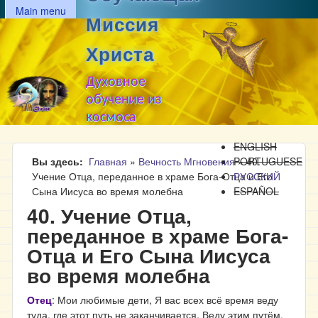
MAIN MENU
Перейти к основному
Main menu
Миссия
содержанию
Христа
Духовное
обучение из
космоса
ENGLISH
Вы здесь
Главная
»
Вечность Мгновения
PORTUGUESE
»
40.
Учение Отца, переданное в храме Бога-Отца и Его
РУССКИЙ
Сына Иисуса во время молебна
ESPAÑOL
40. Учение Отца,
переданное в храме Бога-
Отца и Его Сына Иисуса
во время молебна
Отец
: Мои любимые дети, Я вас всех всё время веду
туда, где этот путь не заканчивается. Веду этим путём,