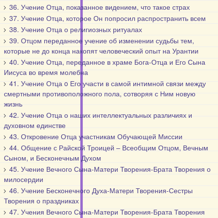
36. Учение Отца, показанное видением, что такое страх
37. Учение Отца, которое Он попросил распространить всем
38. Учение Отца о религиозных ритуалах
39. Отцом переданное учение об изменении судьбы тем,
которые не до конца накопят человеческий опыт на Урантии
40. Учение Отца, переданное в храме Бога-Отца и Его Сына
Иисуса во время молебна
41. Учение Отца o Его участи в самой интимной связи между
смертными противоположного пола, сотворяя с Ним новую
жизнь
42. Учение Отца о наших интеллектуальных различиях и
духовном единстве
43. Откровение Отца участникам Обучающей Миссии
44. Общение с Райской Троицей – Всеобщим Отцом, Вечным
Сыном, и Бесконечным Духом
45. Учение Вечного Сына-Матери Творения-Брата Творения о
милосердии
46. Учение Бесконечного Духа-Матери Творения-Сестры
Творения о праздниках
47. Учения Вечного Сына-Матери Творения-Брата Творения