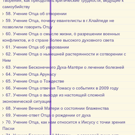
Творения, как преодолеть критические трудности, ведущие к
самоубийству
58. Учение Отца об отворении
59. Учение Отца, почему евангелисты в г.Клайпеде не
позволили говорить Отцу
60. Учение Отца о смысле жизни, o разрешении военных
конфликтов, и o страхе более высокого духовного света
61. Учение Отца об уверовании
62. Учение Отца о нынешней растерянности и сотворении с
Ним
63. Учение Бесконечного Духа-Матeри о лечении болезней
64. Учение Отца Арунасу
65. Учение Отца о Тождестве
66. Учение Отца отвечая Томасу о событиях в 2009 году
67. Учение Отца о выходе из настоящей сложной
экономической ситуации
68. Учение Вечной Матери о состоянии блаженства
69. Учение-ответ Отца о рождении от духа
70. Учение Отца, как нам относится к Иисусу с точки зрения
Пасхи