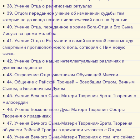
38. Учение Отца о религиозных ритуалах
39. Отцом переданное учение об изменении судьбы тем,
которые не до конца накопят человеческий опыт на Урантии
40. Учение Отца, переданное в храме Бога-Отца и Его Сына
Иисуса во время молебна
41. Учение Отца o Его участи в самой интимной связи между
смертными противоположного пола, сотворяя с Ним новую
жизнь
42. Учение Отца о наших интеллектуальных различиях и
духовном единстве
43. Откровение Отца участникам Обучающей Миссии
44. Общение с Райской Троицей – Всеобщим Отцом, Вечным
Сыном, и Бесконечным Духом
45. Учение Вечного Сына-Матери Творения-Брата Творения о
милосердии
46. Учение Бесконечного Духа-Матери Творения-Сестры
Творения о праздниках
47. Учения Вечного Сына-Матери Творения-Брата Творения
об участи Райской Троицы в причастии человека с Отцом
48. Учения Вечного Сына-Матери Творения о том, что сейчас