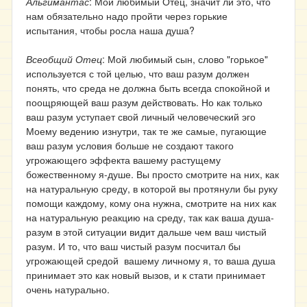
Альгимантас
: Мой любимый Отец, значит ли это, что
нам обязательно надо пройти через горькие
испытания, чтобы росла наша душа?
Всеобщий Отец
: Мой любимый сын, слово "горькое"
используется с той целью, что ваш разум должен
понять, что среда не должна быть всегда спокойной и
поощряющей ваш разум действовать. Но как только
ваш разум уступает свой личный человеческий эго
Моему ведению изнутри, так те же самые, пугающие
ваш разум условия больше не создают такого
угрожающего эффекта вашему растущему
божественному я-душе. Вы просто смотрите на них, как
на натуральную среду, в которой вы протянули бы руку
помощи каждому, кому она нужна, смотрите на них как
на натуральную реакцию на среду, так как ваша душа-
разум в этой ситуации видит дальше чем ваш чистый
разум. И то, что ваш чистый разум посчитал бы
угрожающей средой вашему личному я, то ваша душа
принимает это как новый вызов, и к стати принимает
очень натурально.