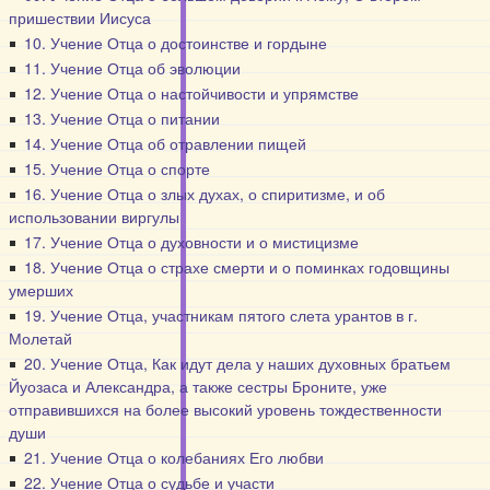
пришествии Иисуса
10. Учение Отца о достоинстве и гордыне
11. Учение Отца об эволюции
12. Учение Отца о настойчивости и упрямстве
13. Учение Отца о питании
14. Учение Отца об отравлении пищей
15. Учение Отца о спорте
16. Учение Отца о злых духах, о спиритизме, и об
использовании виргулы
17. Учение Отца о духовности и о мистицизме
18. Учение Отца о страхе смерти и о поминках годовщины
умерших
19. Учение Отца, участникам пятого слета урантов в г.
Молетай
20. Учение Отца, Как идут дела у наших духовных братьем
Йуозаса и Александра, а также сестры Броните, уже
отправившихся на более высокий уровень тождественности
души
21. Учение Отца о колебаниях Его любви
22. Учение Отца о судьбе и участи