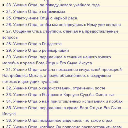
23. Учение Отца, по поводу нового учебного года
24. Учения Отца о катаклизмах
25. Ответ-учение Отца о черной расе
26. Учение Отца, чтобы мы повернулись к Нему уже сегодня
27. Общение Отца с группой, отвечая на предоставленные
вопросы
28. Учение Отца о Рождестве
29. Учение Отца о реинкарнации
30. Учение Отца, переданное в течение нашего живого
молебна в храме Бога Отца и Его Сына Иисуса
31. Учение Отца, сначала показанное визуальной проекцией
Настройщика Мысли, а позже объяснённое, о воздушных
потоках и цветущих пустынях
32. Учение Отца о самоистязании, отречении, посте
33. Учение Отца о Резервном Корпусe Судьбы Смертных
34. Учение Отца о нам приготовленных испытаниях и пробах
35. Учение Отца, переданнoe в храме Бога Отца и Его Сына
Иисуса
36. Учение Отца, показанное видением, что такое страх
37. Учение Отца, которое Он попросил распространить всем