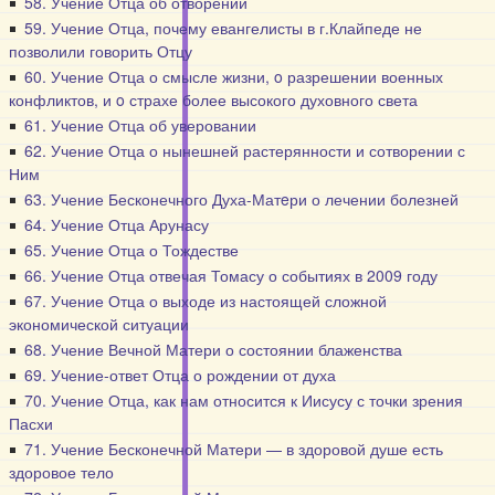
58. Учение Отца об отворении
59. Учение Отца, почему евангелисты в г.Клайпеде не
позволили говорить Отцу
60. Учение Отца о смысле жизни, o разрешении военных
конфликтов, и o страхе более высокого духовного света
61. Учение Отца об уверовании
62. Учение Отца о нынешней растерянности и сотворении с
Ним
63. Учение Бесконечного Духа-Матeри о лечении болезней
64. Учение Отца Арунасу
65. Учение Отца о Тождестве
66. Учение Отца отвечая Томасу о событиях в 2009 году
67. Учение Отца о выходе из настоящей сложной
экономической ситуации
68. Учение Вечной Матери о состоянии блаженства
69. Учение-ответ Отца о рождении от духа
70. Учение Отца, как нам относится к Иисусу с точки зрения
Пасхи
71. Учение Бесконечной Матери — в здоровой душе есть
здоровое тело