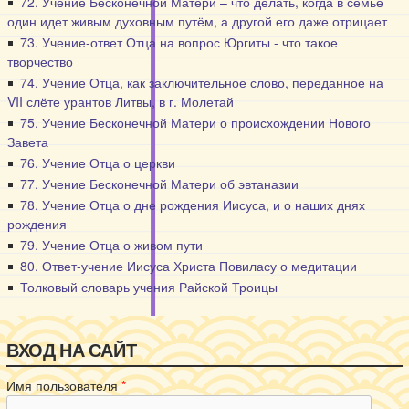
72. Учение Бесконечной Матери – что делать, когда в семье
один идет живым духовным путём, а другой его даже отрицает
73. Учение-ответ Отца на вопрос Юргиты - что такое
творчество
74. Учение Отца, как заключительное слово, переданное на
VII слёте урантов Литвы, в г. Молетай
75. Учение Бесконечной Матери о происхождении Нового
Завета
76. Учение Отца о церкви
77. Учение Бесконечной Матери об эвтаназии
78. Учение Отца о дне рождения Иисуса, и о наших днях
рождения
79. Учение Отца о живом пути
80. Ответ-учение Иисуса Христа Повиласу о медитации
Толковый словарь учения Райской Троицы
ВХОД НА САЙТ
Имя пользователя
*