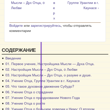
Мысли – Дух Отца, o
в
Группе Урантии в г.
Любви
е
Каунасе ›
р
х
Войдите
или
зарегистрируйтесь
, чтобы отправлять
комментарии
СОДЕРЖАНИЕ
Введение
01. Первое учение, Настройщика Мысли — Духа Отца.
02. Настройщик Мысли – Дух Отца, o Любви
03. Настройщик Мысли – Дух Отца, о разуме и душе.
04. Учение Отца, Группе Урантии в г. Каунасе
05. Что такое духовное движение Субудо?
06. Учение Отца о страдании
07. Учение Отца о праздновании Нового Года
08. Учение Отца о росте
09. Учение Отца о большем доверии к Нему; О втором