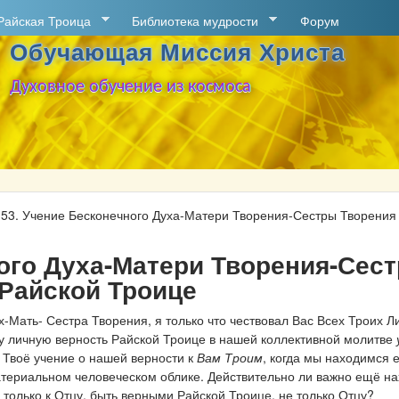
Перейти к основному
Райская Троица
Библиотека мудрости
Форум
содержанию
Обучающая Миссия Христа
Духовное обучение из космоса
»
53. Учение Бесконечного Духа-Матери Творения-Сестры Творения
ного Духа-Матери Творения-Сес
 Райской Троице
Мать- Сестра Творения, я только что чествовал Вас Всех Троих Л
шу личную верность Райской Троице в нашей коллективной молитве
 Твоё учение о нашей верности к
Вам Троим
, когда мы находимся 
териальном человеческом облике. Действительно ли важно ещё на
 только к Отцу, быть верными Райской Троице, не только Отцу?