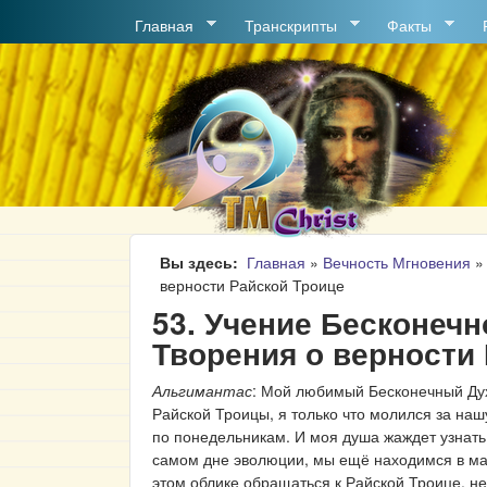
MAIN MENU
Главная
Транскрипты
Факты
Вы здесь
Главная
»
Вечность Мгновения
верности Райской Троице
53. Учение Бесконеч
Творения о верности
Альгимантас
: Мой любимый Бесконечный Дух-
Райской Троицы, я только что молился за на
по понедельникам. И моя душа жаждет узнать
самом дне эволюции, мы ещё находимся в ма
этом облике обращаться к Райской Троице, не