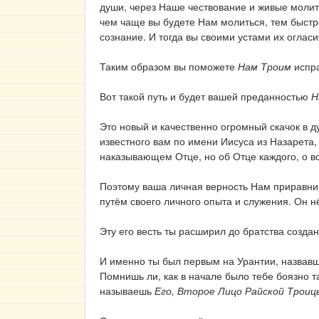
души, через Наше чествование и живые молитв
чем чаще вы будете Нам молиться, тем быстр
сознание. И тогда вы своими устами их оглас
Таким образом вы поможете
Нам Троим
испра
Вот такой путь и будет вашей преданностью
Н
Это новый и качественно огромный скачок в 
известного вам по имени Иисуса из Назарета, 
наказывающем Отце, но об Отце каждого, о в
Поэтому ваша личная верность Нам приравни
путём своего личного опыта и служения. Он н
Эту его весть ты расширил до братства создан
И именно ты был первым на Урантии, назвав
Помнишь ли, как в начале было тебе боязно т
называешь
Его, Второе Лицо Райской Троицы