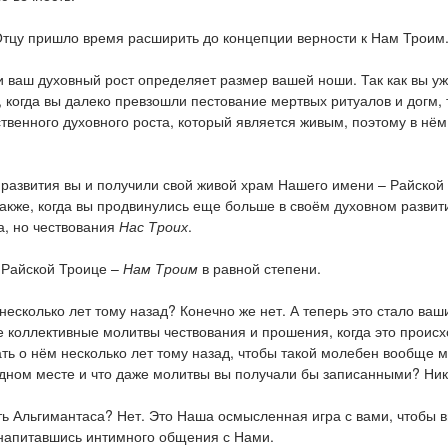
Отцу пришло время расширить до концепции верности к Нам Троим
и ваш духовный рост определяет размер вашей ноши. Так как вы у
, когда вы далеко превзошли пестование мертвых ритуалов и догм, 
венного духовного роста, который является живым, поэтому в нём
о развития вы и получили свой живой храм Нашего имени – Райской
Также, когда вы продвинулись еще больше в своём духовном развити
а, но чествования
Нас Троих
.
и Райской Троице –
Нам Троим
в равной степени.
несколько лет тому назад? Конечно же нет. А теперь это стало ваш
коллективные молитвы чествования и прошения, когда это происх
ать о нём несколько лет тому назад, чтобы такой молебен вообще 
дном месте и что даже молитвы вы получали бы записанными? Ник
ть Альгимантаса? Нет. Это Наша осмысленная игра с вами, чтобы 
напитавшись интимного общения с Нами.