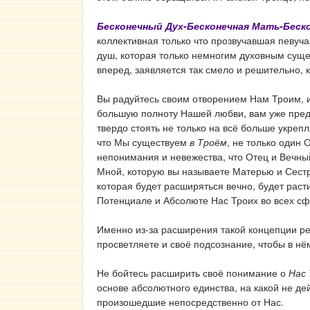
Бесконечный Дух-Бесконечная Мать-Беск
коллективная только что прозвучавшая певуч
душ, которая только немногим духовным суще
вперед, заявляется так смело и решительно, 
Вы радуйтесь своим отворением Нам Троим, 
большую полноту Нашей любви, вам уже предо
твердо стоять не только на всё больше укрепл
что Мы существуем
в Троём
, не только один 
непонимания и невежества, что Отец и Вечны
Мной, которую вы называете Матерью и Сестр
которая будет расширяться вечно, будет раст
Потенциале и Абсолюте Нас Троих во всех сф
Именно из-за расширения такой концепции ре
просветляете и своё подсознание, чтобы в нё
Не бойтесь расширить своё понимание о
Нас 
основе абсолютного единства, на какой не де
произошедшие непосредственно от Нас.