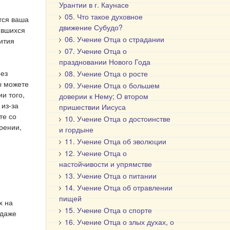
Урантии в г. Каунасе
05. Что такое духовное
тся ваша
движение Субудо?
ившихся
06. Учение Отца о страдании
ития
07. Учение Отца о
праздновании Нового Года
рез
08. Учение Отца о росте
ы можете
09. Учение Отца о большем
и того,
доверии к Нему; О втором
 из-за
пришествии Иисуса
те со
10. Учение Отца о достоинстве
рении,
и гордыне
11. Учение Отца об эволюции
12. Учение Отца о
настойчивости и упрямстве
13. Учение Отца о питании
14. Учение Отца об отравлении
пищей
х на
15. Учение Отца о спорте
 даже
16. Учение Отца о злых духах, о