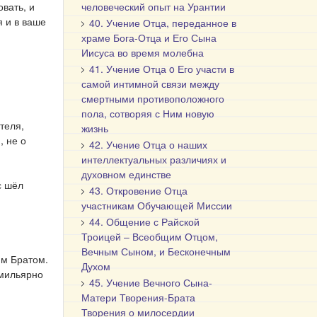
вать, и
человеческий опыт на Урантии
 и в ваше
40. Учение Отца, переданное в
храме Бога-Отца и Его Сына
Иисуса во время молебна
41. Учение Отца o Его участи в
самой интимной связи между
смертными противоположного
пола, сотворяя с Ним новую
теля,
жизнь
, не о
42. Учение Отца о наших
интеллектуальных различиях и
духовном единстве
с шёл
43. Откровение Отца
участникам Обучающей Миссии
44. Общение с Райской
Троицей – Всеобщим Отцом,
Вечным Сыном, и Бесконечным
им Братом.
Духом
амильярно
45. Учение Вечного Сына-
Матери Творения-Брата
Творения о милосердии