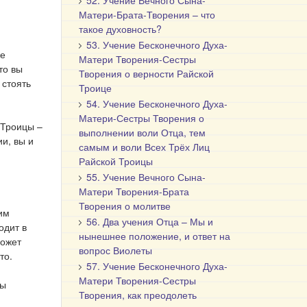
52. Учение Вечного Сына-
Матери-Брата-Творения – что
.
такое духовность?
53. Учение Бесконечного Духа-
же
Матери Творения-Сестры
то вы
Творения о верности Райской
 стоять
Троице
54. Учение Бесконечного Духа-
Матери-Сестры Творения о
 Троицы –
выполнении воли Отца, тем
и, вы и
самым и воли Всех Трёх Лиц
Райской Троицы
55. Учение Вечного Сына-
Матери Творения-Брата
Творения о молитве
им
56. Два учения Отца – Мы и
одит в
нынешнее положение, и ответ на
может
вопрос Виолеты
то.
57. Учение Бесконечного Духа-
Матери Творения-Сестры
вы
Творения, как преодолеть