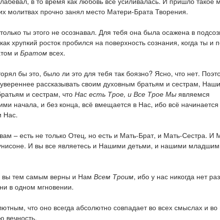
слабевал, в то время как любовь всё усиливалась. И пришло такое 
оих молитвах прочно занял место Матери-Брата Творения.
 только ты этого не осознавал. Для тебя она была осажена в подсо
 как хрупкий росток пробился на поверхность сознания, когда ты и 
атом и
Братом
всех.
орял бы это, было ли это для тебя так боязно? Ясно, что нет. Поэт
и увереннее рассказывать своим духовным братьям и сестрам, Наш
ратьям и сестрам, что
Нас есть Трое, и Все Трое Мы
являемся
и начала, и без конца, всё вмещается в Нас, ибо всё начинается
и Нас.
вам – есть не только Отец, но есть и Мать-Брат, и Мать-Сестра. И
 унисоне. И вы все являетесь и Нашими детьми, и нашими младшим
, вы тем самым верны и Нам
Всем Троим
, ибо у нас никогда нет ра
ни в одном мгновении.
ютным, что оно всегда абсолютно совпадает во всех смыслах и во 
ю вечность.