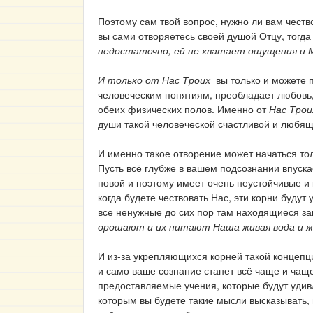
Поэтому сам твой вопрос, нужно ли вам чест
вы сами отворяетесь своей душой Отцу, тогда
недостаточно, ей не хватает ощущения и 
И только от Нас Троих
вы только и можете п
человеческим понятиям, преобладает любовь, 
обеих физических полов. Именно от
Нас Трои
души такой человеческой счастливой и любяще
И именно такое отворение может начаться то
Пусть всё глубже в вашем подсознании впуска
новой и поэтому имеет очень неустойчивые и 
когда будете чествовать Нас, эти корни будут
все ненужные до сих пор там находящиеся за
орошают и их питают Наша живая вода и ж
И из-за укрепляющихся корней такой концепц
и само ваше сознание станет всё чаще и чащ
предоставляемые учения, которые будут удивл
которым вы будете такие мысли высказывать, 