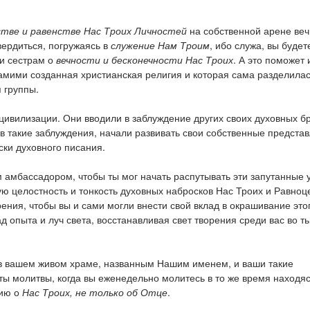
стве и равенстве Нас Троих Личностей
на собственной арене веч
вердиться, погружаясь в
служение Нам Троим
, ибо служа, вы будет
и сестрам о
вечности и бесконечности Нас Троих
. А это поможет
самими созданная христианская религия и которая сама разделилас
 группы.
цивилизации. Они вводили в заблуждение других своих духовных бр
 в такие заблуждения, начали развивать свои собственные предста
ски духовного писания.
 амбассадором, чтобы ты мог начать распутывать эти запутанные 
ю целостность и тонкость духовных набросков Нас Троих и Равно
ния, чтобы вы и сами могли внести свой вклад в окрашивание это
 опыта и луч света, восстанавливая свет творения среди вас во ть
 в вашем живом храме, названным Нашим именем, и ваши такие
ы молитвы, когда вы еженедельно молитесь в то же время находяс
цию о
Нас Троих, не только об Отце
.