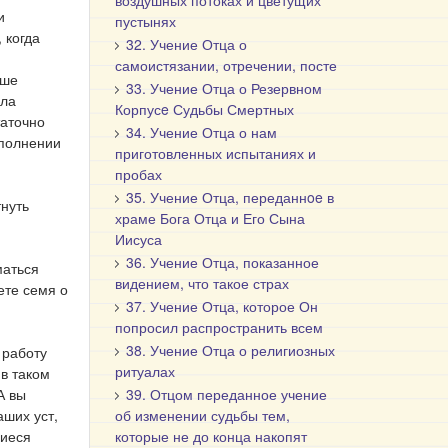
воздушных потоках и цветущих
и
пустынях
 когда
32. Учение Отца о
самоистязании, отречении, посте
аше
33. Учение Отца о Резервном
ала
Корпусe Судьбы Смертных
таточно
34. Учение Отца о нам
ыполнении
приготовленных испытаниях и
пробах
35. Учение Отца, переданнoe в
тнуть
храме Бога Отца и Его Сына
Иисуса
36. Учение Отца, показанное
маться
видением, что такое страх
ете семя о
37. Учение Отца, которое Он
попросил распространить всем
38. Учение Отца о религиозных
 работу
ритуалах
 в таком
А вы
39. Отцом переданное учение
аших уст,
об изменении судьбы тем,
щиеся
которые не до конца накопят