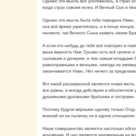
Однако эта мысль всё усиливалась, а страх о
когда страх совсем исчез. И Вечный Сын в тв
Однако эта мысль была тебе передана
Нами
,
она всё время укреплялась, и в конце концов,
несмело, так Вечного Сына назвать своим Бр
А если кто-нибудь до тебя всё повторял и повт
ваша верность
Нам Троими
есть всё громче 
сыновьям и дочерям, и тем самым младшим б
равноправными и вечными, никогда не имевшим
заканчивается
Нами
. Нет ничего за пределам
Вот какой расширенной является новая весть 
все равны, и всегда действуем в абсолютном
душевными-духовными братьями и сестрами.
Поэтому будучи верными одному только Отцу
мнений ни на пылинку ни в одном отношении 
Наше совершенство является настолько абсол
мгновения. И оно является неизменным на вс