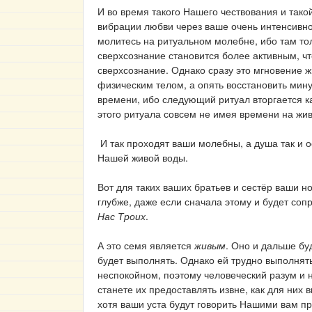
И во время такого Нашего чествования и та
вибрации любви через ваше очень интенсивно 
молитесь на ритуальном молебне, ибо там то
сверхсознание становится более активным, чт
сверхсознание. Однако сразу это мгновение 
физическим телом, а опять восстановить мину
времени, ибо следующий ритуал вторгается к
этого ритуала совсем не имея времени на жи
И так проходят ваши молебны, а душа так и о
Нашей живой воды.
Вот для таких ваших братьев и сестёр ваши 
глубже, даже если сначала этому и будет соп
Нас Троих
.
А это семя является
живым
. Оно и дальше бу
будет выполнять. Однако ей трудно выполнять
неспокойном, поэтому человеческий разум и 
станете их предоставлять извне, как для них
хотя ваши уста будут говорить Нашими вам 