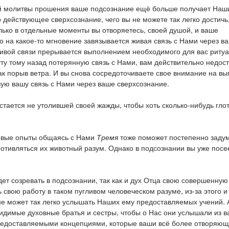
кой молитвы прошения ваше подсознание ещё больше получает Наш
действующее сверхсознание, чего вы не можете так легко достичь,
лько в отдельные моменты вы отворяетесь, своей душой, и ваше
о на какое-то мгновение завязывается живая связь с Нами через в
живой связи прерывается выполнением необходимого для вас риту
ту тому назад потерянную связь с Нами, вам действительно недос
ак порыв ветра. И вы снова сосредоточиваете свое внимание на в
вую вашу связь с Нами через ваше сверхсознание.
стается не утолившей своей жажды, чтобы хоть сколько-нибудь гло
новые опыты общаясь с Нами
Тремя
тоже поможет постепенно заду
ротивляться их животный разум. Однако в подсознании вы уже посе
дет созревать в подсознании, так как и дух Отца свою совершенную
 свою работу в таком пугливом человеческом разуме, из-за этого и
не может так легко услышать Наших ему предоставляемых учений. 
 видимые духовные братья и сестры, чтобы о Нас они услышали из в
предоставляемыми концепциями, которые ваши всё более отворяю