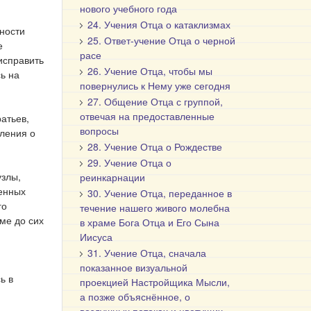
нового учебного года
24. Учения Отца о катаклизмах
ности
25. Ответ-учение Отца о черной
е
расе
 исправить
26. Учение Отца, чтобы мы
ь на
повернулись к Нему уже сегодня
27. Общение Отца с группой,
отвечая на предоставленные
атьев,
вопросы
вления о
28. Учение Отца о Рождестве
29. Учение Отца о
узлы,
реинкарнации
ценных
30. Учение Отца, переданное в
го
течение нашего живого молебна
ме до сих
в храме Бога Отца и Его Сына
Иисуса
31. Учение Отца, сначала
показанное визуальной
ь в
проекцией Настройщика Мысли,
а позже объяснённое, о