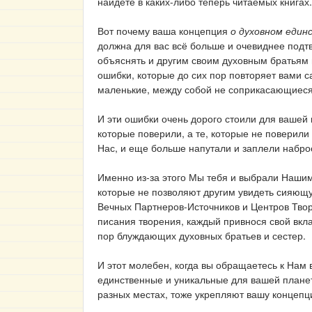
найдете в каких-либо теперь читаемых книгах.
Вот почему ваша концепция
о духовном един
должна для вас всё больше и очевиднее подт
объяснять и другим своим духовным братьям 
ошибки, которые до сих пор повторяет вами 
маленькие, между собой не соприкасающиеся
И эти ошибки очень дорого стоили для вашей 
которые поверили, а те, которые не поверили
Нас, и еще больше напутали и заплели набро
Именно из-за этого Мы тебя и выбрали Нашим
которые не позволяют другим увидеть сияющу
Вечных Партнеров-Источников и Центров Творе
писания творения, каждый привнося свой вклад
пор блуждающих духовных братьев и сестер.
И этот молебен, когда вы обращаетесь к Нам
единственные и уникальные для вашей планет
разных местах, тоже укрепляют вашу концеп