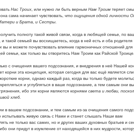
вовать
Нас Троих
, или нужно ли быть верным
Нам Троим
теряет смы
 она сама начинает чувствовать,
что ощущения одной личности О
Матери и Брата, и Сестры
.
олучить полноту такой живой связи, когда в любящей семье, по в
и такой семьей вы восхищаетесь, когда в ней есть и оба родителя 
х
вы и можете почувствовать влияние гармоничных отношений для
й семьи, как только вы отворитесь Нам Троим как Райской Троице
лько с очищения вашего подсознания, и внедрения в неё Нашей ко
ет корни эта концепция, которая сегодня для вас ещё является сл
короткие корни, однако каждый раз, когда вы только будете молить
 укрепляться и углубляться в ваше подсознание, а тем самым они в
грязнения, ибо эти корни являются корнями
света и любви, поскол
ивой хлеб.
ии в вашем подсознании, и тем самым из-за очищения самого подс
е испытывать живую связь с Нами и станет слышать Наши вам
ять не только вас самих, но и других ваших духовных братьев и се
ибо они придут в изумление от находящейся в них мудрости, котор