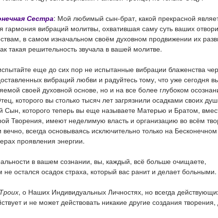
онечная Сестра
: Мой любимый сын-брат, какой прекрасной являе
ая гармония вибраций молитвы, охватившая саму суть ваших отвор
ствам, в самом изначальном своём духовном продвижении их разв
как такая решительность звучала в вашей молитве.
испытайте еще до сих пор не испытанные вибрации блаженства че
ставленных вибраций любви и радуйтесь тому, что уже сегодня в
яемой своей духовной основе, но и на все более глубоком осознани
Отец, которого вы столько тысяч лет загрязнили осадками своих душ
й Сын, которого теперь вы еще называете Матерью и Братом, вмес
ой Творения, имеют неделимую власть и организацию во всём тво
и вечно, всегда основываясь исключительно только на Бесконечном
ерах проявления энергии.
альности в вашем сознании, вы, каждый, всё больше очищаете,
м не остался осадок страха, который вас ранит и делает больными.
Троих
, о Наших Индивидуальных Личностях, но всегда действующи
йствует и не может действовать никакие другие создания творения,