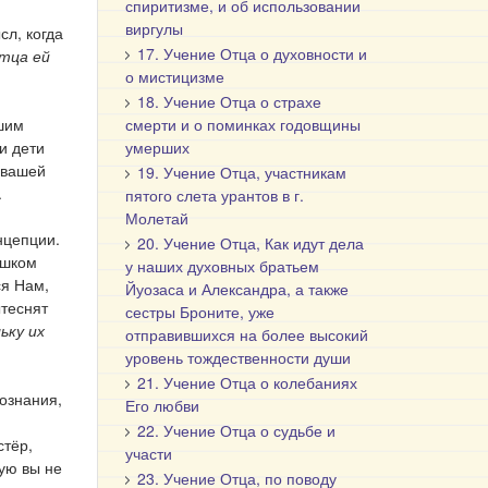
спиритизме, и об использовании
виргулы
сл, когда
17. Учение Отца о духовности и
тца ей
о мистицизме
18. Учение Отца о страхе
ашим
смерти и о поминках годовщины
и дети
умерших
 вашей
19. Учение Отца, участникам
.
пятого слета урантов в г.
Молетай
нцепции.
20. Учение Отца, Как идут дела
ишком
у наших духовных братьем
ся Нам,
Йуозаса и Александра, а также
ытеснят
сестры Броните, уже
ьку их
отправившихся на более высокий
уровень тождественности души
21. Учение Отца о колебаниях
ознания,
Его любви
22. Учение Отца о судьбе и
стёр,
участи
ую вы не
23. Учение Отца, по поводу