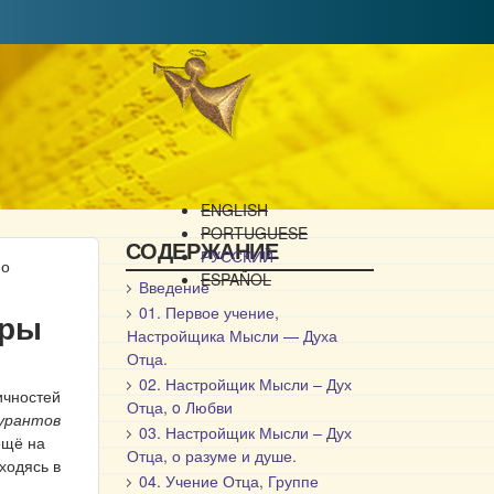
ENGLISH
PORTUGUESE
СОДЕРЖАНИЕ
РУССКИЙ
 о
ESPAÑOL
Введение
01. Первое учение,
тры
Настройщика Мысли — Духа
Отца.
02. Настройщик Мысли – Дух
ичностей
Отца, o Любви
урантов
03. Настройщик Мысли – Дух
ещё на
Отца, о разуме и душе.
ходясь в
04. Учение Отца, Группе