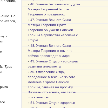
мгновение,
46. Учение Бесконечного Духа-
Матери Творения-Сестры
Творения о праздниках
знание. Но
47. Учения Вечного Сына-
попытался,
Матери Творения-Брата
Творения об участи Райской
Троицы в причастии человека с
ому и
Отцом
им
48. Учения Вечного Сына-
Матери Творения о том, что
 и
сейчас происходит в мире
49. Учение Отца о настоящем
развитии интеллекта
 Мы
Трое
и
50. Откровение Отца,
переданное в течение живого
молебна в храме Райской
зрыва
Троицы, отвечая на просьбу
Виолеты объяснить, что такое
приятельство
все
51. Учение Отца о здоровье