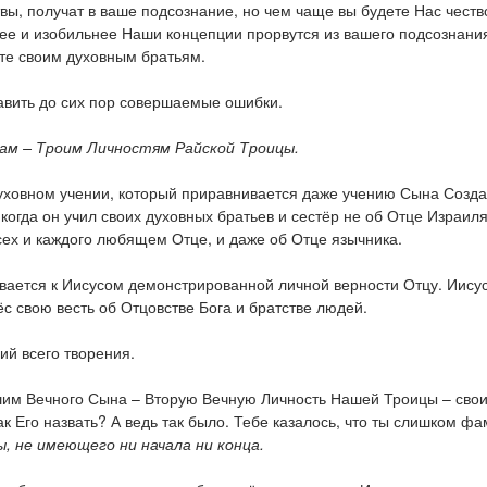
ы, получат в ваше подсознание, но чем чаще вы будете Нас чество
ее и изобильнее Наши концепции прорвутся из вашего подсознания
ите своим духовным братьям.
вить до сих пор совершаемые ошибки.
ам – Троим Личностям Райской Троицы.
духовном учении, который приравнивается даже учению Сына Созда
когда он учил своих духовных братьев и сестёр не об Отце Израиля
сех и каждого любящем Отце, и даже об Отце язычника.
вается к Иисусом демонстрированной личной верности Отцу. Иису
ёс свою весть об Отцовстве Бога и братстве людей.
ий всего творения.
шим Вечного Сына – Вторую Вечную Личность Нашей Троицы – сво
ак Его назвать? А ведь так было. Тебе казалось, что ты слишком ф
, не имеющего ни начала ни конца.