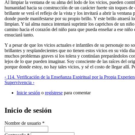
Al limpiar la ventana de su alma del lodo de los vicios, pueden contrib
humanidad hacia su construcción de un carácter fuerte sin toques de
brillante se verá el reflejo de la vista y los invitará a abrir la vent
donde puede manifestarse por su propio brillo. Y este brillo atraerá 
limpian. Y tal alma nunca intentará suprimir los caprichos de un niñ
camino hacia el corazón del niño para que pueda enseñar a ese niño 
ensuciará tanto.
Y a pesar de que los vicios actuales e infantiles de su personaje no 
brillantes y resplandecientes que no tienen estos vicios en su vida dia
muchos problemas graves si los tolera y continúan preparándolos 
lejos de lo que pueden imaginar. Soy consciente de las raíces del ori
porque donde estoy, no hay tales vicios, y sé el costo de llegar allí. 
‹ 114. Verificación de la Enseñanza Espiritual por la Propia Experien
Supervivencia ›
Inicie sesión
o
regístrese
para comentar
Inicio de sesión
Nombre de usuario
*