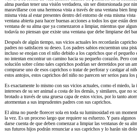
alma puedan tener una visión verdadera, sin ser distorsionada por n
maravillarse con una hermosa vista a través de una ventana bien limpi
misma vista al estar presentes dentro del entorno de esta misma vista e
ventana abierta para hacer buenas acciones a todos los que están dent
ventana de su alma que ya comenzaron a limpiar, mientras que alguno
todavía no piensan que existe una ventana que debe limpiarse del bar
Después de algún tiempo, sus vicios actuales les recordarán caprich
padres no satisfacen su deseo. Los padres sabios encuentran una pis
incluso se enojan con el niño debido a los caprichos que el pequeño 
no intentan encontrar un camino hacia su pequeño corazón. Pero como
solución sobre cómo tales caprichos podrían ser derretidos por un amo
comprarse uno de esos caprichos o tratar de perforar y castigar al ni
estos antojos, estos caprichos del niño no parecen ser serios para los
Es exactamente lo mismo con sus vicios actuales, como el miedo, la ira
intereses de su ser animal a costa de los demás, y similares, que no
brotado a través de una gruesa capa de estos vicios, por lo tanto at
atormentan a sus imprudentes padres con sus caprichos.
El alma no puede florecer sola en toda su luminosidad en un momento
la vez. Es un proceso largo que requiere su esfuerzo. Y para algunos 
darse cuenta de que deben comenzar a limpiar las ventanas de su alm
sus futuros hijos podrán renunciar a sus caprichos y lo harán sin dolo