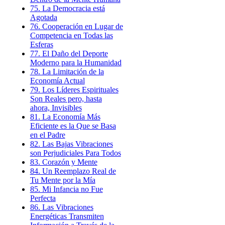
75. La Democracia está
Agotada
76. Cooperación en Lugar de
Competencia en Todas las
Esferas
77. El Daño del Deporte
Moderno para la Humanidad
78. La Limitación de la
Economía Actual
79. Los Líderes Espirituales
Son Reales pero, hasta
ahora, Invisibles
81. La Economía Más
Eficiente es la Que se Basa
en el Padre
82. Las Bajas Vibraciones
son Perjudiciales Para Todos
83. Corazón y Mente
84. Un Reemplazo Real de
Tu Mente por la Mía
85. Mi Infancia no Fue
Perfecta
86. Las Vibraciones
Energéticas Transmiten