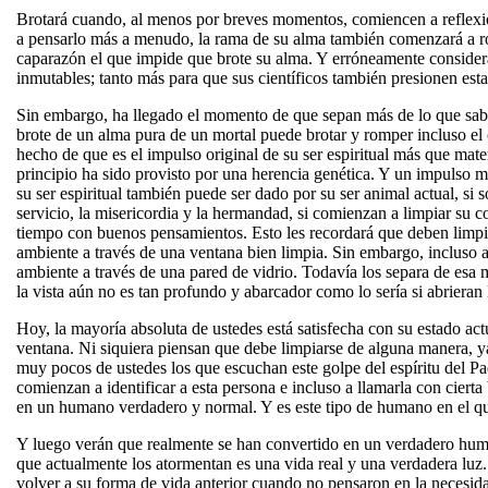
Brotará cuando, al menos por breves momentos, comiencen a reflexio
a pensarlo más a menudo, la rama de su alma también comenzará a ro
caparazón el que impide que brote su alma. Y erróneamente considera
inmutables; tanto más para que sus científicos también presionen es
Sin embargo, ha llegado el momento de que sepan más de lo que saben 
brote de un alma pura de un mortal puede brotar y romper incluso el
hecho de que es el impulso original de su ser espiritual más que mater
principio ha sido provisto por una herencia genética. Y un impulso ma
su ser espiritual también puede ser dado por su ser animal actual, si 
servicio, la misericordia y la hermandad, si comienzan a limpiar su c
tiempo con buenos pensamientos. Esto les recordará que deben limpi
ambiente a través de una ventana bien limpia. Sin embargo, incluso a 
ambiente a través de una pared de vidrio. Todavía los separa de esa m
la vista aún no es tan profundo y abarcador como lo sería si abrieran
Hoy, la mayoría absoluta de ustedes está satisfecha con su estado actua
ventana. Ni siquiera piensan que debe limpiarse de alguna manera, ya
muy pocos de ustedes los que escuchan este golpe del espíritu del P
comienzan a identificar a esta persona e incluso a llamarla con ciert
en un humano verdadero y normal. Y es este tipo de humano en el qu
Y luego verán que realmente se han convertido en un verdadero huma
que actualmente los atormentan es una vida real y una verdadera luz.
volver a su forma de vida anterior cuando no pensaron en la necesidad