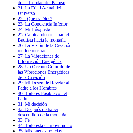
de la Trinidad del Paraíso
21. La Edad Actual del
Universo
22. ¿Qué es Dios?
23. La Conciencia Inferior
24. Mi Búsqueda
25. Caminando con Juan el
Bautista hacia la montaña
26. La Visión de la Creación
me fue mostrada
27. La Vibraciones de
Información Energética
28. Un Océano Colorido de
las Vibraciones Energéticas
de la Creación
29. Mi Deseo de Revelar al
Padre a los Hombres
30. Todo es Posible con el
Padre
31. Mi decisión
32. Después de haber
descendido de la montaña
33. Fe
34. Todo está en movimiento
35. Mis buenas noticias