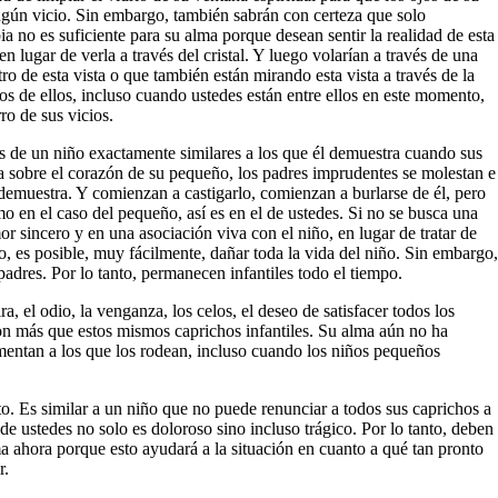
ingún vicio. Sin embargo, también sabrán con certeza que solo
a no es suficiente para su alma porque desean sentir la realidad de esta
n lugar de verla a través del cristal. Y luego volarían a través de una
ro de esta vista o que también están mirando esta vista a través de la
s de ellos, incluso cuando ustedes están entre ellos en este momento,
ro de sus vicios.
os de un niño exactamente similares a los que él demuestra cuando sus
ta sobre el corazón de su pequeño, los padres imprudentes se molestan e
demuestra. Y comienzan a castigarlo, comienzan a burlarse de él, pero
 en el caso del pequeño, así es en el de ustedes. Si no se busca una
r sincero y en una asociación viva con el niño, en lugar de tratar de
ño, es posible, muy fácilmente, dañar toda la vida del niño. Sin embargo,
 padres. Por lo tanto, permanecen infantiles todo el tiempo.
, el odio, la venganza, los celos, el deseo de satisfacer todos los
 son más que estos mismos caprichos infantiles. Su alma aún no ha
ormentan a los que los rodean, incluso cuando los niños pequeños
. Es similar a un niño que no puede renunciar a todos sus caprichos a
de ustedes no solo es doloroso sino incluso trágico. Por lo tanto, deben
a ahora porque esto ayudará a la situación en cuanto a qué tan pronto
r.