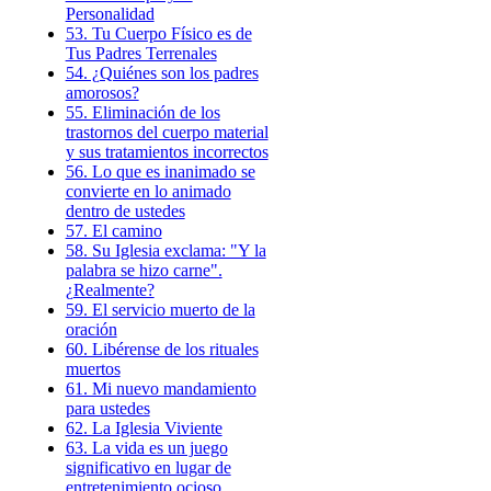
Personalidad
53. Tu Cuerpo Físico es de
Tus Padres Terrenales
54. ¿Quiénes son los padres
amorosos?
55. Eliminación de los
trastornos del cuerpo material
y sus tratamientos incorrectos
56. Lo que es inanimado se
convierte en lo animado
dentro de ustedes
57. El camino
58. Su Iglesia exclama: "Y la
palabra se hizo carne".
¿Realmente?
59. El servicio muerto de la
oración
60. Libérense de los rituales
muertos
61. Mi nuevo mandamiento
para ustedes
62. La Iglesia Viviente
63. La vida es un juego
significativo en lugar de
entretenimiento ocioso