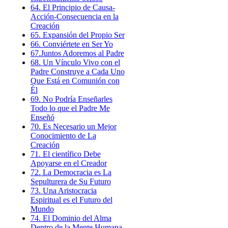
64. El Principio de Causa-
Acción-Consecuencia en la
Creación
65. Expansión del Propio Ser
66. Conviértete en Ser Yo
67.Juntos Adoremos al Padre
68. Un Vínculo Vivo con el
Padre Construye a Cada Uno
Que Está en Comunión con
Él
69. No Podría Enseñarles
Todo lo que el Padre Me
Enseñó
70. Es Necesario un Mejor
Conocimiento de La
Creación
71. El científico Debe
Apoyarse en el Creador
72. La Democracia es La
Sepulturera de Su Futuro
73. Una Aristocracia
Espiritual es el Futuro del
Mundo
74. El Dominio del Alma
Dentro de la Mente Humana