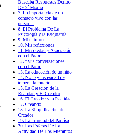
Buscaba Respuestas Dentro
n
De Sí Mismo
7. La importancia de un
contacto vivo con las
personas
8. El Problema De La
Psicología y la Psiquiatría
9. Mi entorno
10. Mis reflexiones
11. Mi soledad y Asociación
con el Padre
12. "Mis conversaciones"
con el Padre
13. La educación de un niño
e
14. No hay necesidad de
temer a la muerte
15. La Creación de la
Realidad y El Creador
16. El Creador y la Realidad
17. Creando
e
18. La Simplificación del
Creador
19. La Trinidad del Paraíso
20. Las Esferas De La
Actividad De Los Miembros