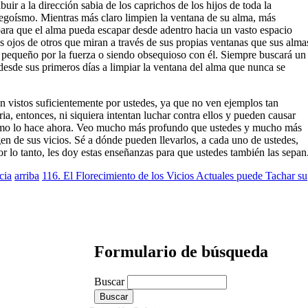
uir a la dirección sabia de los caprichos de los hijos de toda la
 egoísmo. Mientras más claro limpien la ventana de su alma, más
ana para que el alma pueda escapar desde adentro hacia un vasto espacio
los ojos de otros que miran a través de sus propias ventanas que sus alma
o pequeño por la fuerza o siendo obsequioso con él. Siempre buscará un
desde sus primeros días a limpiar la ventana del alma que nunca se
son vistos suficientemente por ustedes, ya que no ven ejemplos tan
ria, entonces, ni siquiera intentan luchar contra ellos y pueden causar
como lo hace ahora. Veo mucho más profundo que ustedes y mucho más
gen de sus vicios. Sé a dónde pueden llevarlos, a cada uno de ustedes,
Por lo tanto, les doy estas enseñanzas para que ustedes también las sepan
cia
arriba
116. El Florecimiento de los Vicios Actuales puede Tachar su
Formulario de búsqueda
Buscar