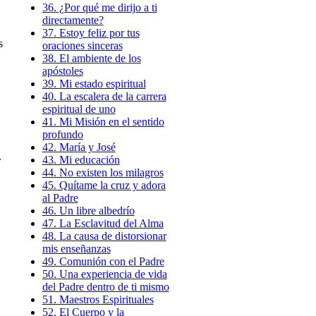
36. ¿Por qué me dirijo a ti
directamente?
37. Estoy feliz por tus
s
oraciones sinceras
38. El ambiente de los
apóstoles
39. Mi estado espiritual
40. La escalera de la carrera
espiritual de uno
41. Mi Misión en el sentido
profundo
42. María y José
.
43. Mi educación
44. No existen los milagros
45. Quítame la cruz y adora
al Padre
46. Un libre albedrío
47. La Esclavitud del Alma
48. La causa de distorsionar
mis enseñanzas
49. Comunión con el Padre
50. Una experiencia de vida
del Padre dentro de ti mismo
51. Maestros Espirituales
52. El Cuerpo y la