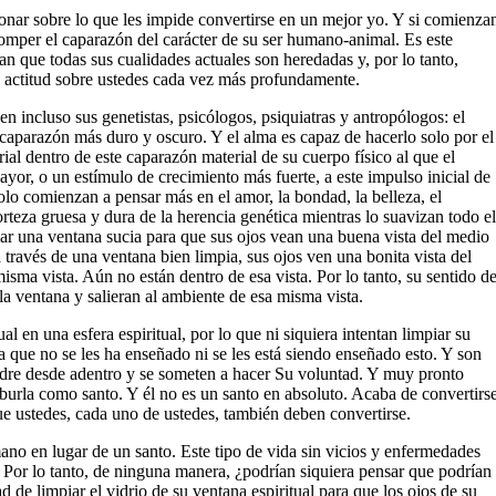
nar sobre lo que les impide convertirse en un mejor yo. Y si comienza
mper el caparazón del carácter de su ser humano-animal. Es este
n que todas sus cualidades actuales son heredadas y, por lo tanto,
ta actitud sobre ustedes cada vez más profundamente.
incluso sus genetistas, psicólogos, psiquiatras y antropólogos: el
 caparazón más duro y oscuro. Y el alma es capaz de hacerlo solo por el
ial dentro de este caparazón material de su cuerpo físico al que el
yor, o un estímulo de crecimiento más fuerte, a este impulso inicial de
solo comienzan a pensar más en el amor, la bondad, la belleza, el
orteza gruesa y dura de la herencia genética mientras lo suavizan todo el
ar una ventana sucia para que sus ojos vean una buena vista del medio
través de una ventana bien limpia, sus ojos ven una bonita vista del
isma vista. Aún no están dentro de esa vista. Por lo tanto, su sentido d
 la ventana y salieran al ambiente de esa misma vista.
l en una esfera espiritual, por lo que ni siquiera intentan limpiar su
 que no se les ha enseñado ni se les está siendo enseñado esto. Y son
adre desde adentro y se someten a hacer Su voluntad. Y muy pronto
a burla como santo. Y él no es un santo en absoluto. Acaba de convertirs
e ustedes, cada uno de ustedes, también deben convertirse.
no en lugar de un santo. Este tipo de vida sin vicios y enfermedades
 Por lo tanto, de ninguna manera, ¿podrían siquiera pensar que podrían
 de limpiar el vidrio de su ventana espiritual para que los ojos de su