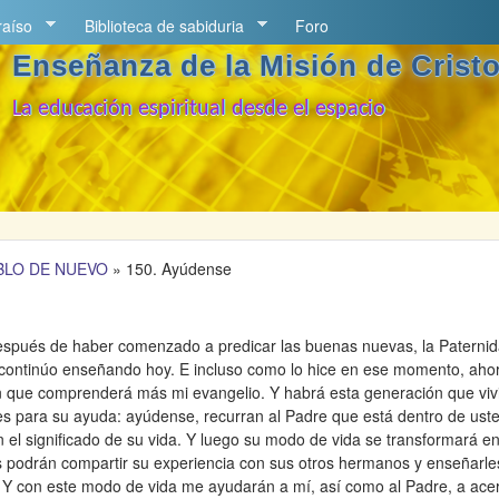
Pasar al contenido principal
raíso
Biblioteca de sabiduria
Foro
Enseñanza de la Misión de Crist
La educación espiritual desde el espacio
ABLO DE NUEVO
»
150. Ayúdense
espués de haber comenzado a predicar las buenas nuevas, la Paternid
 continúo enseñando hoy. E incluso como lo hice en ese momento, aho
 que comprenderá más mi evangelio. Y habrá esta generación que vivi
des para su ayuda: ayúdense, recurran al Padre que está dentro de ust
el significado de su vida. Y luego su modo de vida se transformará en
s podrán compartir su experiencia con sus otros hermanos y enseñarles
 Y con este modo de vida me ayudarán a mí, así como al Padre, a acer