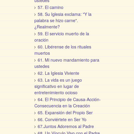
ustedes
57. El camino
58. Su Iglesia exclama: "Y la
palabra se hizo carne".
¿Realmente?
59. El servicio muerto de la
oración
60. Libérense de los rituales
muertos
61. Mi nuevo mandamiento para
ustedes
62. La Iglesia Viviente
63. La vida es un juego
significativo en lugar de
entretenimiento ocioso
64. El Principio de Causa-Acción-
Consecuencia en la Creación
65. Expansión del Propio Ser
66. Conviértete en Ser Yo
67.Juntos Adoremos al Padre
68. Un Vínculo Vivo con el Padre