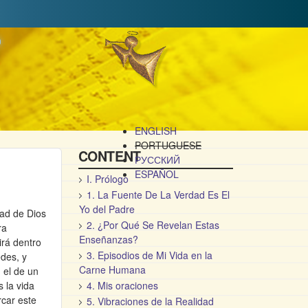
o
ENGLISH
PORTUGUESE
CONTENT
РУССКИЙ
ESPAÑOL
I. Prólogo
1. La Fuente De La Verdad Es El
Yo del Padre
ad de Dios
2. ¿Por Qué Se Revelan Estas
ra
Enseñanzas?
rá dentro
3. Episodios de Mi Vida en la
edes, y
Carne Humana
 el de un
 la vida
4. Mis oraciones
car este
5. Vibraciones de la Realidad