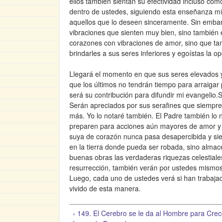
ellos también sientan su efectividad incluso com
dentro de ustedes, siguiendo esta enseñanza mí
aquellos que lo deseen sinceramente. Sin embarg
vibraciones que sienten muy bien, sino también
corazones con vibraciones de amor, sino que ta
brindarles a sus seres inferiores y egoístas la o
Llegará el momento en que sus seres elevados y 
que los últimos no tendrán tiempo para arraigar
será su contribución para difundir mi evangelio
Serán apreciados por sus serafines que siempr
más. Yo lo notaré también. El Padre también lo 
preparen para acciones aún mayores de amor y 
suya de corazón nunca pasa desapercibida y si
en la tierra donde pueda ser robada, sino almace
buenas obras las verdaderas riquezas celestia
resurrección, también verán por ustedes mismos
Luego, cada uno de ustedes verá si han trabajad
vivido de esta manera.
‹ 149. El Cerebro se le da al Hombre para Crec