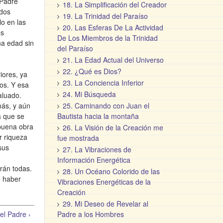
 Padre
18. La Simplificación del Creador
odos
19. La Trinidad del Paraíso
o en las
20. Las Esferas De La Actividad
os
De Los Miembros de la Trinidad
na edad sin
del Paraíso
21. La Edad Actual del Universo
22. ¿Qué es Dios?
iores, ya
23. La Conciencia Inferior
os. Y esa
24. Mi Búsqueda
aluado.
más, y aún
25. Caminando con Juan el
a que se
Bautista hacia la montaña
buena obra
26. La Visión de la Creación me
r riqueza
fue mostrada
sus
27. La Vibraciones de
Información Energética
rán todas.
28. Un Océano Colorido de las
e haber
Vibraciones Energéticas de la
Creación
29. Mi Deseo de Revelar al
el Padre ›
Padre a los Hombres