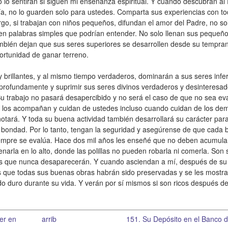
o lo sentirán si siguen mi enseñanza espiritual. Y cuando descubran al
a, no lo guarden solo para ustedes. Comparta sus experiencias con t
o, si trabajan con niños pequeños, difundan el amor del Padre, no sol
 en palabras simples que podrían entender. No solo llenan sus pequeñ
mbién dejan que sus seres superiores se desarrollen desde su tempra
portunidad de ganar terreno.
brillantes, y al mismo tiempo verdaderos, dominarán a sus seres infer
 profundamente y suprimir sus seres divinos verdaderos y desinteresad
.Su trabajo no pasará desapercibido y no será el caso de que no sea ev
e los acompañan y cuidan de ustedes incluso cuando cuidan de los de
notará. Y toda su buena actividad también desarrollará su carácter par
bondad. Por lo tanto, tengan la seguridad y asegúrense de que cada 
empre se evalúa. Hace dos mil años les enseñé que no deben acumula
narla en lo alto, donde las polillas no pueden robarla ni comerla. Son 
les que nunca desaparecerán. Y cuando asciendan a mí, después de su
 que todas sus buenas obras habrán sido preservadas y se les mostra
o duro durante su vida. Y verán por sí mismos si son ricos después d
er en
arrib
151. Su Depósito en el Banco d