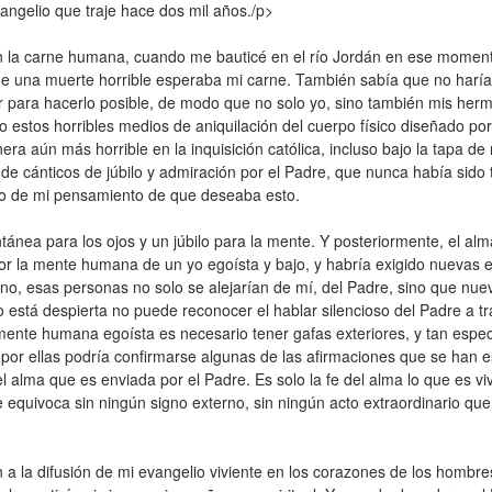
ngelio que traje hace dos mil años./p>
n la carne humana, cuando me bauticé en el río Jordán en ese moment
ue una muerte horrible esperaba mi carne. También sabía que no harí
r para hacerlo posible, de modo que no solo yo, sino también mis her
o estos horribles medios de aniquilación del cuerpo físico diseñado por
ra aún más horrible en la inquisición católica, incluso bajo la tapa de
 cánticos de júbilo y admiración por el Padre, que nunca había sido 
llo de mi pensamiento de que deseaba esto.
ánea para los ojos y un júbilo para la mente. Y posteriormente, el al
or la mente humana de un yo egoísta y bajo, y habría exigido nuevas 
guno, esas personas no solo se alejarían de mí, del Padre, sino que nu
está despierta no puede reconocer el hablar silencioso del Padre a tr
 mente humana egoísta es necesario tener gafas exteriores, y tan espe
 por ellas podría confirmarse algunas de las afirmaciones que se han 
l alma que es enviada por el Padre. Es solo la fe del alma lo que es viv
 equivoca sin ningún signo externo, sin ningún acto extraordinario que 
n a la difusión de mi evangelio viviente en los corazones de los hombr