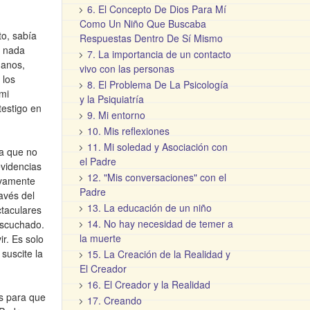
6. El Concepto De Dios Para Mí
Como Un Niño Que Buscaba
o, sabía
Respuestas Dentro De Sí Mismo
a nada
7. La importancia de un contacto
manos,
vivo con las personas
 los
8. El Problema De La Psicología
 mi
y la Psiquiatría
testigo en
9. Mi entorno
10. Mis reflexiones
11. Mi soledad y Asociación con
ma que no
el Padre
evidencias
12. "Mis conversaciones" con el
evamente
Padre
avés del
13. La educación de un niño
ctaculares
14. No hay necesidad de temer a
escuchado.
la muerte
ir. Es solo
suscite la
15. La Creación de la Realidad y
El Creador
16. El Creador y la Realidad
es para que
17. Creando