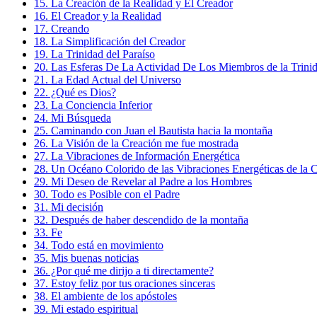
15. La Creación de la Realidad y El Creador
16. El Creador y la Realidad
17. Creando
18. La Simplificación del Creador
19. La Trinidad del Paraíso
20. Las Esferas De La Actividad De Los Miembros de la Trinid
21. La Edad Actual del Universo
22. ¿Qué es Dios?
23. La Conciencia Inferior
24. Mi Búsqueda
25. Caminando con Juan el Bautista hacia la montaña
26. La Visión de la Creación me fue mostrada
27. La Vibraciones de Información Energética
28. Un Océano Colorido de las Vibraciones Energéticas de la 
29. Mi Deseo de Revelar al Padre a los Hombres
30. Todo es Posible con el Padre
31. Mi decisión
32. Después de haber descendido de la montaña
33. Fe
34. Todo está en movimiento
35. Mis buenas noticias
36. ¿Por qué me dirijo a ti directamente?
37. Estoy feliz por tus oraciones sinceras
38. El ambiente de los apóstoles
39. Mi estado espiritual