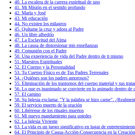
40. La escalera de la carrera espiritual de uno
41. Mi Misión en el sentido profundo
42. María y José
43. Mi educación
44. No existen los milagros
45. Quítame la cruz y adora al Padre
46. Un libre albedrío
47. La Esclavitud del Alma
48. La causa de distorsionar mis enseñanzas
49. Comunión con el Padre
50. Una experiencia de vida del Padre dentro de ti mismo
51. Maestros Espirituales
52. El Cuerpo y la Personalidad
53. Tu Cuerpo Físico es de Tus Padres Terrenales
54. ¿Quiénes son los padres amorosos?
55. Eliminación de los trastornos del cuerpo material y sus trat
56. Lo que es inanimado se convierte en lo animado dentro de 
57. El camino
58. Su Iglesia exclama: "Y la palabra se hizo carne". ¿Realmen
59. El servicio muerto de la oración
60. Libérense de los rituales muertos
61. Mi nuevo mandamiento para ustedes
62. La Iglesia Viviente
63. La vida es un juego significativo en lugar de entretenimient
64. El Principio de Causa-Acción-Consecuencia en la Creación