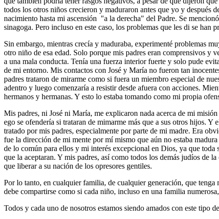
que también podría tener rasgos negativos, a pesar de que dijeron 
todos los otros niños crecieron y maduraron antes que yo y después 
nacimiento hasta mi ascensión "a la derecha" del Padre. Se mencionó 
sinagoga. Pero incluso en este caso, los problemas que les di se han p
Sin embargo, mientras crecía y maduraba, experimenté problemas muy s
otro niño de esa edad. Solo porque mis padres eran comprensivos y 
a una mala conducta. Tenía una fuerza interior fuerte y solo pude ev
de mi entorno. Mis contactos con José y María no fueron tan inocent
padres trataron de mirarme como si fuera un miembro especial de nuest
adentro y luego comenzaría a resistir desde afuera con acciones. Mient
hermanos y hermanas. Y esto lo estaba tomando como mi propia ofensa, 
Mis padres, ni José ni María, me explicaron nada acerca de mi misión 
ego se ofendería si trataran de mimarme más que a sus otros hijos. Y e
tratado por mis padres, especialmente por parte de mi madre. Era obv
fue la dirección de mi mente por mí mismo que aún no estaba madura e
de lo común para ellos y mi interés excepcional en Dios, ya que toda s
que la aceptaran. Y mis padres, así como todos los demás judíos de la
que liberar a su nación de los opresores gentiles.
Por lo tanto, en cualquier familia, de cualquier generación, que teng
debe compartirse como si cada niño, incluso en una familia numerosa, f
Todos y cada uno de nosotros estamos siendo amados con este tipo d