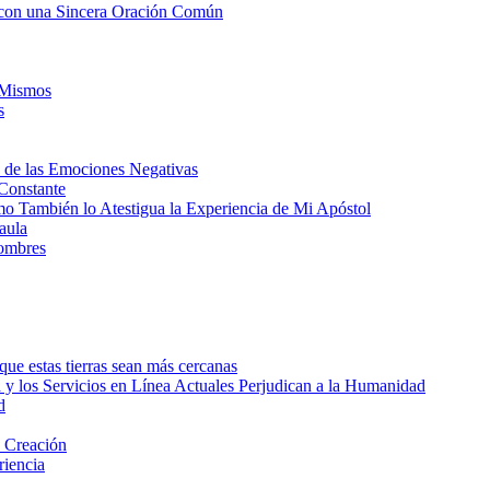
a con una Sincera Oración Común
 Mismos
s
n de las Emociones Negativas
 Constante
mo También lo Atestigua la Experiencia de Mi Apóstol
aula
ombres
ue estas tierras sean más cercanas
sa y los Servicios en Línea Actuales Perjudican a la Humanidad
d
a Creación
riencia