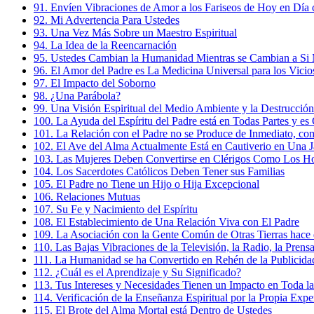
91. Envíen Vibraciones de Amor a los Fariseos de Hoy en Dí
92. Mi Advertencia Para Ustedes
93. Una Vez Más Sobre un Maestro Espiritual
94. La Idea de la Reencarnación
95. Ustedes Cambian la Humanidad Mientras se Cambian a Si
96. El Amor del Padre es La Medicina Universal para los Vicio
97. El Impacto del Soborno
98. ¿Una Parábola?
99. Una Visión Espiritual del Medio Ambiente y la Destrucció
100. La Ayuda del Espíritu del Padre está en Todas Partes y es
101. La Relación con el Padre no se Produce de Inmediato, co
102. El Ave del Alma Actualmente Está en Cautiverio en Una J
103. Las Mujeres Deben Convertirse en Clérigos Como Los H
104. Los Sacerdotes Católicos Deben Tener sus Familias
105. El Padre no Tiene un Hijo o Hija Excepcional
106. Relaciones Mutuas
107. Su Fe y Nacimiento del Espíritu
108. El Establecimiento de Una Relación Viva con El Padre
109. La Asociación con la Gente Común de Otras Tierras hace q
110. Las Bajas Vibraciones de la Televisión, la Radio, la Pren
111. La Humanidad se ha Convertido en Rehén de la Publicida
112. ¿Cuál es el Aprendizaje y Su Significado?
113. Tus Intereses y Necesidades Tienen un Impacto en Toda l
114. Verificación de la Enseñanza Espiritual por la Propia Expe
115. El Brote del Alma Mortal está Dentro de Ustedes