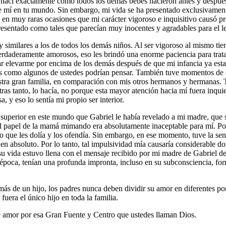
que nací exactamente como todos los demás bebés nacieron antes y desp
de mí en tu mundo. Sin embargo, mi vida se ha presentado exclusivamen
en muy raras ocasiones que mi carácter vigoroso e inquisitivo causó pr
resentado como tales que parecían muy inocentes y agradables para el le
imilares a los de todos los demás niños. Al ser vigoroso al mismo tie
verdaderamente amorosos, eso les brindó una enorme paciencia para tr
itar elevarme por encima de los demás después de que mi infancia ya e
es como algunos de ustedes podrían pensar. También tuve momentos de 
ra gran familia, en comparación con mis otros hermanos y hermanas. Tod
ras tanto, lo hacía, no porque esta mayor atención hacia mí fuera inqui
y eso lo sentía mi propio ser interior.
superior en este mundo que Gabriel le había revelado a mi madre, que se
l papel de la mamá mimando era absolutamente inaceptable para mí. Por lo 
io que les dolía y los ofendía. Sin embargo, en ese momento, tuve la s
n absoluto. Por lo tanto, tal impulsividad mía causaría considerable do
u vida estuvo llena con el mensaje recibido por mi madre de Gabriel de 
 época, tenían una profunda impronta, incluso en su subconsciencia, for
a más de un hijo, los padres nunca deben dividir su amor en diferentes 
uera el único hijo en toda la familia.
e amor por esa Gran Fuente y Centro que ustedes llaman Dios.