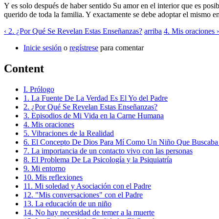
Y es solo después de haber sentido Su amor en el interior que es posi
querido de toda la familia. Y exactamente se debe adoptar el mismo en
‹ 2. ¿Por Qué Se Revelan Estas Enseñanzas?
arriba
4. Mis oraciones ›
Inicie sesión
o
regístrese
para comentar
Content
I. Prólogo
1. La Fuente De La Verdad Es El Yo del Padre
2. ¿Por Qué Se Revelan Estas Enseñanzas?
3. Episodios de Mi Vida en la Carne Humana
4. Mis oraciones
5. Vibraciones de la Realidad
6. El Concepto De Dios Para Mí Como Un Niño Que Buscaba
7. La importancia de un contacto vivo con las personas
8. El Problema De La Psicología y la Psiquiatría
9. Mi entorno
10. Mis reflexiones
11. Mi soledad y Asociación con el Padre
12. "Mis conversaciones" con el Padre
13. La educación de un niño
14. No hay necesidad de temer a la muerte