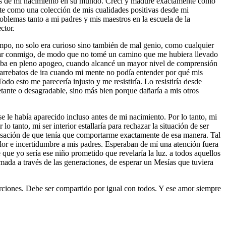
ués de mi nacimiento en su mundo. Crecí y maduré exactamente como
te como una colección de mis cualidades positivas desde mi
oblemas tanto a mi padres y mis maestros en la escuela de la
ctor.
mpo, no solo era curioso sino también de mal genio, como cualquier
atar conmigo, de modo que no tomé un camino que me hubiera llevado
staba en pleno apogeo, cuando alcancé un mayor nivel de comprensión
arrebatos de ira cuando mi mente no podía entender por qué mis
o esto me parecería injusto y me resistiría. Lo resistiría desde
etante o desagradable, sino más bien porque dañaría a mis otros
 le había aparecido incluso antes de mi nacimiento. Por lo tanto, mi
tanto, mi ser interior estallaría para rechazar la situación de ser
ensación de que tenía que comportarme exactamente de esa manera. Tal
lor e incertidumbre a mis padres. Esperaban de mí una atención fuera
que yo sería ese niño prometido que revelaría la luz. a todos aquellos
mada a través de las generaciones, de esperar un Mesías que tuviera
porciones. Debe ser compartido por igual con todos. Y ese amor siempre