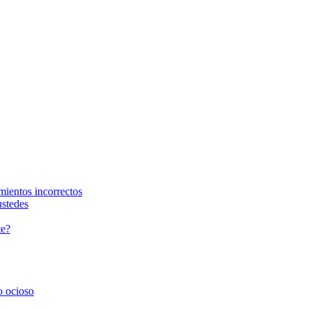
amientos incorrectos
ustedes
te?
o ocioso