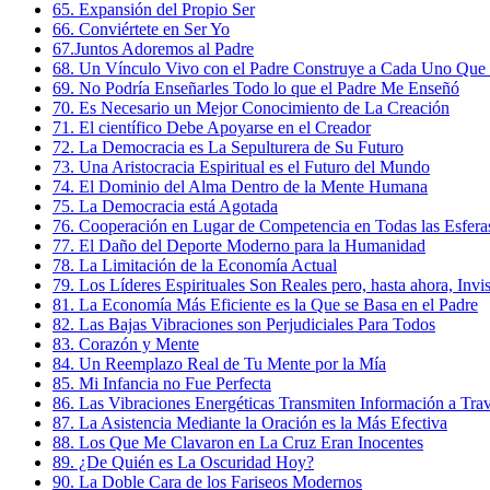
65. Expansión del Propio Ser
66. Conviértete en Ser Yo
67.Juntos Adoremos al Padre
68. Un Vínculo Vivo con el Padre Construye a Cada Uno Que
69. No Podría Enseñarles Todo lo que el Padre Me Enseñó
70. Es Necesario un Mejor Conocimiento de La Creación
71. El científico Debe Apoyarse en el Creador
72. La Democracia es La Sepulturera de Su Futuro
73. Una Aristocracia Espiritual es el Futuro del Mundo
74. El Dominio del Alma Dentro de la Mente Humana
75. La Democracia está Agotada
76. Cooperación en Lugar de Competencia en Todas las Esfera
77. El Daño del Deporte Moderno para la Humanidad
78. La Limitación de la Economía Actual
79. Los Líderes Espirituales Son Reales pero, hasta ahora, Invis
81. La Economía Más Eficiente es la Que se Basa en el Padre
82. Las Bajas Vibraciones son Perjudiciales Para Todos
83. Corazón y Mente
84. Un Reemplazo Real de Tu Mente por la Mía
85. Mi Infancia no Fue Perfecta
86. Las Vibraciones Energéticas Transmiten Información a Trav
87. La Asistencia Mediante la Oración es la Más Efectiva
88. Los Que Me Clavaron en La Cruz Eran Inocentes
89. ¿De Quién es La Oscuridad Hoy?
90. La Doble Cara de los Fariseos Modernos