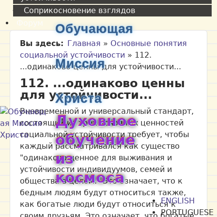
Соприкосновение взглядов
Форум
Обучающая
Вы здесь
Главная
»
Основные понятия
социальной устойчивости
»
112.
Миссия
...одинаково ценны для устойчивости...
112. ...одинаково ценны
для устойчивости...
Христа
Вневременной и универсальный стандарт,
Духовное
состоящий из трёх основных ценностей
социальной устойчивости требует, чтобы
обучение
каждый рассматривался как существо
из
"одинаково ценное для выживания и
устойчивости индивидуумов, семей и
космоса
общества в целом." Это означает, что к
бедным людям будут относиться также,
ENGLISH
как богатые люди будут относиться к
PORTUGUESE
своим друзьям. Это означает, что богатые