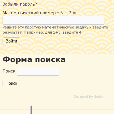
Забыли пароль?
Математический пример
*
5 + 7 =
Решите эту простую математическую задачу и введите
результат. Например, для 1+3, введите 4.
Форма поиска
Поиск
Designed by Godwin