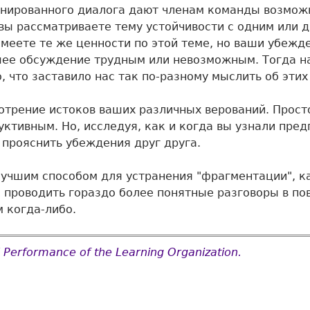
инированного диалога дают членам команды возмож
ы рассматриваете тему устойчивости с одним или д
имеете те же ценности по этой теме, но ваши убежд
е обсуждение трудным или невозможным. Тогда нас
о, что заставило нас так по-разному мыслить об этих
трение истоков ваших различных верований. Просто
дуктивным. Но, исследуя, как и когда вы узнали пр
 прояснить убеждения друг друга.
чшим способом для устранения "фрагментации", как
как проводить гораздо более понятные разговоры в п
м когда-либо.
nd Performance of the Learning Organization.