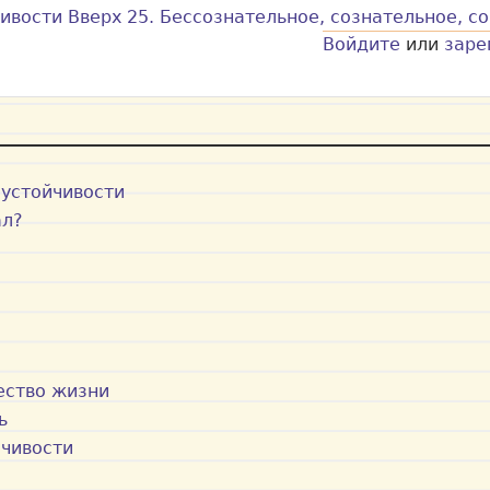
чивости
Вверх
25. Бессознательное, сознательное, со
Войдите
или
заре
 устойчивости
ал?
и
ество жизни
ь
йчивости