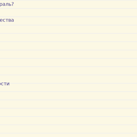
раль?
ества
ости