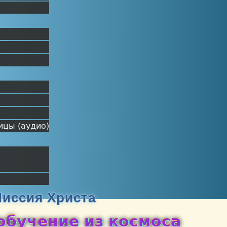
ицы (аудио)
иссия Христа
обучение из космоса