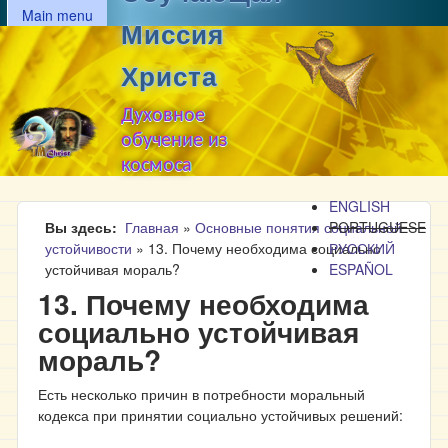
MAIN MENU
Перейти к основному
Main menu
Миссия
содержанию
Христа
Духовное
обучение из
космоса
ENGLISH
Вы здесь
Главная
»
Основные понятия социальной
PORTUGUESE
устойчивости
»
13. Почему необходима социально
РУССКИЙ
устойчивая мораль?
ESPAÑOL
13. Почему необходима
социально устойчивая
мораль?
Есть несколько причин в потребности моральный
кодекса при принятии социально устойчивых решений: