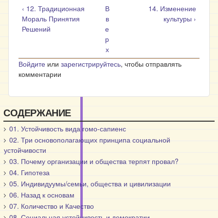
‹ 12. Традиционная
В
14. Изменение
Мораль Принятия
в
культуры ›
Решений
е
р
х
Войдите
или
зарегистрируйтесь
, чтобы отправлять
комментарии
СОДЕРЖАНИЕ
01. Устойчивость вида гомо-сапиенс
02. Три основополагающих принципа социальной
устойчивости
03. Почему организации и общества терпят провал?
04. Гипотеза
05. Индивидуумы/семьи, общества и цивилизации
06. Назад к основам
07. Количество и Качество
08. Социальная устойчивость и демократии