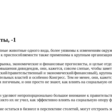
ты, -1
упные животные одного вида, более уязвимы к изменениям окру
ь к приспособляемости также применимы к крупным организация
 рынка, экономические и финансовые прогнозисты, и целые отд
повышения дивидендов, они, кажется, совсем слепые, чтобы зам
ский/правительственный и экономический/финансовый), крупны
ельных властей и особенно Конгресс. Тем не менее, они, кажетс
 логичным, и они просто не знают, как влиять на социальную о
ации уделяют непропорционально большое внимание к правитель
 Никто их не учил, как эффективно влиять на социальную опору 
остаться в бизнесе в перспективе столетий, могут отстроить 