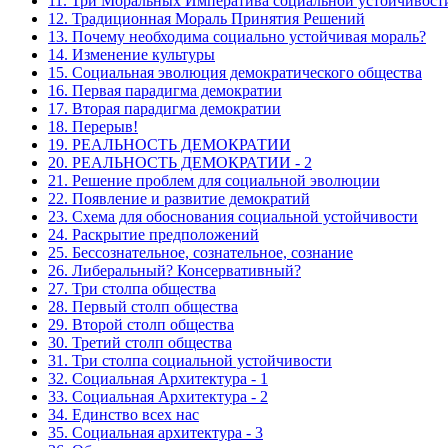
11. Три Моральных Императива социальной устойчивост
12. Традиционная Мораль Принятия Решений
13. Почему необходима социально устойчивая мораль?
14. Изменение культуры
15. Социальная эволюция демократического общества
16. Первая парадигма демократии
17. Вторая парадигма демократии
18. Перерыв!
19. РЕАЛЬНОСТЬ ДЕМОКРАТИИ
20. РЕАЛЬНОСТЬ ДЕМОКРАТИИ - 2
21. Решение проблем для социальной эволюции
22. Появление и развитие демократий
23. Схема для обоснования социальной устойчивости
24. Раскрытие предположений
25. Бессознательное, сознательное, сознание
26. Либеральный? Консервативный?
27. Три столпа общества
28. Первый столп общества
29. Второй столп общества
30. Третий столп общества
31. Три столпа социальной устойчивости
32. Социальная Архитектура - 1
33. Социальная Архитектура - 2
34. Единство всех нас
35. Социальная архитектура - 3