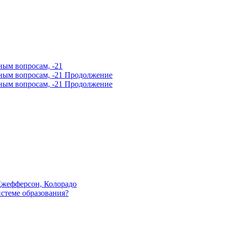
ным вопросам, -21
ным вопросам, -21 Продолжение
ным вопросам, -21 Продолжение
Джефферсон, Колорадо
истеме образования?