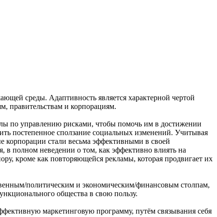
жающей среды. Адаптивность является характерной чертой
м, правительствам и корпорациям.
елы по управлению рисками, чтобы помочь им в достижении
етить постепенное сползание социальных изменений. Учитывая
е корпорации стали весьма эффективными в своей
я, в полном неведении о том, как эффективно влиять на
пору, кроме как повторяющейся рекламы, которая продвигает их
ственным/политическим и экономическим/финансовым столпам,
функционального общества в свою пользу.
эффективную маркетинговую программу, путём связывания себя