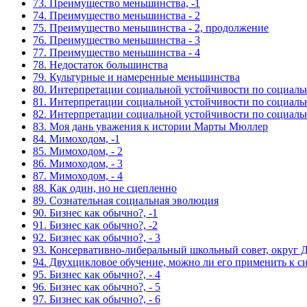
73. Преимущество меньшинства, -1
74. Преимущество меньшинства - 2
75. Преимущество меньшинства - 2, продолжение
76. Преимущество меньшинства - 3
77. Преимущество меньшинства - 4
78. Недостаток большинства
79. Культурные и намеренные меньшинства
80. Интерпретации социальной устойчивости по социаль
81. Интерпретации социальной устойчивости по социаль
82. Интерпретации социальной устойчивости по социаль
83. Моя дань уважения к истории Марты Мюллер
84. Мимоходом, -1
85. Мимоходом, - 2
86. Мимоходом, - 3
87. Мимоходом, - 4
88. Как один, но не сцепленно
89. Сознательная социальная эволюция
90. Бизнес как обычно?, -1
91. Бизнес как обычно?, -2
92. Бизнес как обычно?, - 3
93. Консервативно-либеральный школьный совет, округ 
94. Двухцикловое обучение, можно ли его применить к с
95. Бизнес как обычно?, - 4
96. Бизнес как обычно?, - 5
97. Бизнес как обычно?, - 6