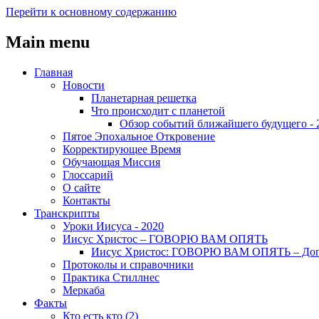
Перейти к основному содержанию
Main menu
Главная
Новости
Планетарная решетка
Что происходит с планетой
Обзор событий ближайшего будущего - 
Пятое Эпохальное Откровение
Корректирующее Время
Обучающая Миссия
Глоссарий
О сайте
Контакты
Транскрипты
Уроки Иисуса - 2020
Иисус Христос – ГОВОРЮ ВАМ ОПЯТЬ
Иисус Христос: ГОВОРЮ ВАМ ОПЯТЬ – До
Протоколы и справочники
Практика Стиллнес
Меркаба
Факты
Кто есть кто (2)