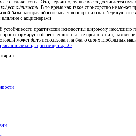
го человечества. Это, вероятно, лучше всего достигается пут
ной устойчивости
. В то время как такое спонсорство не может
ьской базы, которая обосновывает корпорацию как "единую со с
 влияние с акционерами.
ой устойчивости практически неизвестны широкому населению п
я проинформирует общественность и все организации, находящих
торый может быть использован на благо своих глобальных мар
ирование ликвидации нищеты, -2 ›
ентарии
ивости
изни