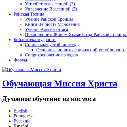
Устройство вселенной (3)
Управление Вселенной (2)
Райская Троица
Учение Райской Троицы
Книга Вечность Мгновения
Учения Альгимантаса
Поклонение в Живом Храме Отца-Райской Троицы 
Библиотека мудрости
Социальная устойчивость,
Основные понятия социальной устойчивости
Соприкосновение взглядов
Форум
Обучающая Миссия Христа
Духовное обучение из космоса
English
Portuguese
Русский
Español