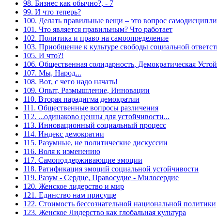
98. Бизнес как обычно?, - 7
99. И что теперь?
100. Делать правильные вещи – это вопрос самодисципл
101. Что является правильным? Что работает
102. Политика и право на самоопределение
103. Приобщение к культуре свободы социальной ответс
105. И что?!
106. Общественная солидарность, Демократическая Усто
107. Мы, Народ...
108. Вот, с чего надо начать!
109. Опыт, Размышление, Инновации
110. Вторая парадигма демократии
111. Общественные вопросы различения
112. ...одинаково ценны для устойчивости...
113. Инновационный социальный процесс
114. Индекс демократии
115. Разумные, не политические дискуссии
116. Воля к изменению
117. Самоподдерживающие эмоции
118. Ратификация эмоций социальной устойчивости
119. Разум - Сердце, Правосудие - Милосердие
120. Женское лидерство и мир
121. Единство нам присуще
122. Стоимость бессознательной национальной политики
123. Женское Лидерство как глобальная культура