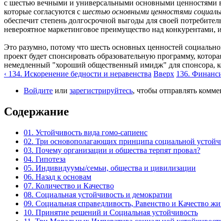
с шестью вечными и универсальными основными ценностями все
которые согласуются с
шестью основными ценностями социаль
обеспечит степень долгосрочной выгоды для своей потребител
невероятное маркетинговое преимущество над конкурентами, и
Это разумно, потому что шесть основных ценностей социальн
проект будет спонсировать образовательную программу, котора
немедленный "хороший общественный имидж" для спонсора, ко
‹ 134. Искоренение бедности и неравенства
Вверх
136. Финанс
Войдите
или
зарегистрируйтесь
, чтобы отправлять комм
Содержание
01. Устойчивость вида гомо-сапиенс
02. Три основополагающих принципа социальной устойч
03. Почему организации и общества терпят провал?
04. Гипотеза
05. Индивидуумы/семьи, общества и цивилизации
06. Назад к основам
07. Количество и Качество
08. Социальная устойчивость и демократии
09. Социальная справедливость, Равенство и Качество ж
10. Принятие решений и Социальная устойчивость