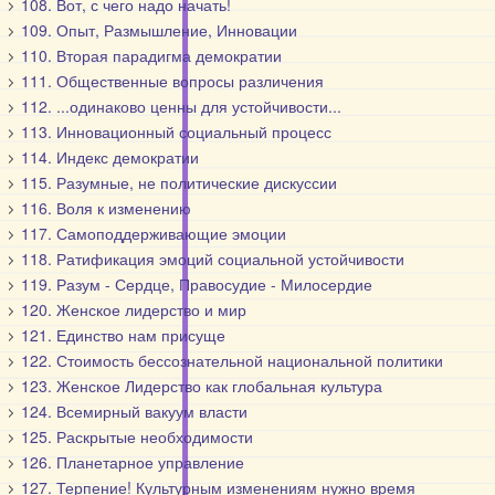
108. Вот, с чего надо начать!
109. Опыт, Размышление, Инновации
110. Вторая парадигма демократии
111. Общественные вопросы различения
112. ...одинаково ценны для устойчивости...
113. Инновационный социальный процесс
114. Индекс демократии
115. Разумные, не политические дискуссии
116. Воля к изменению
117. Самоподдерживающие эмоции
118. Ратификация эмоций социальной устойчивости
119. Разум - Сердце, Правосудие - Милосердие
120. Женское лидерство и мир
121. Единство нам присуще
122. Стоимость бессознательной национальной политики
123. Женское Лидерство как глобальная культура
124. Всемирный вакуум власти
125. Раскрытые необходимости
126. Планетарное управление
127. Терпение! Культурным изменениям нужно время