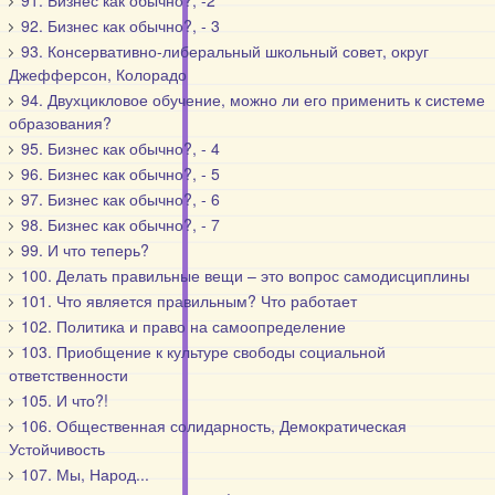
91. Бизнес как обычно?, -2
92. Бизнес как обычно?, - 3
93. Консервативно-либеральный школьный совет, округ
Джефферсон, Колорадо
94. Двухцикловое обучение, можно ли его применить к системе
образования?
95. Бизнес как обычно?, - 4
96. Бизнес как обычно?, - 5
97. Бизнес как обычно?, - 6
98. Бизнес как обычно?, - 7
99. И что теперь?
100. Делать правильные вещи – это вопрос самодисциплины
101. Что является правильным? Что работает
102. Политика и право на самоопределение
103. Приобщение к культуре свободы социальной
ответственности
105. И что?!
106. Общественная солидарность, Демократическая
Устойчивость
107. Мы, Народ...