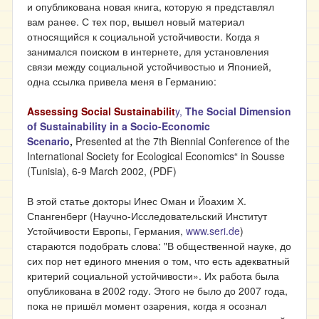
и опубликована новая книга, которую я представлял
вам ранее. С тех пор, вышел новый материал
относящийся к социальной устойчивости. Когда я
занимался поиском в интернете, для установления
связи между социальной устойчивостью и Японией,
одна ссылка привела меня в Германию:
Assessing Social Sustainabilit
y,
The Social Dimension
of Sustainability in a Socio-Economic
Scenario
,
Presented at the 7th Biennial Conference of the
International Society for Ecological Economics“ in Sousse
(Tunisia), 6-9 March 2002, (PDF)
В этой статье докторы Инес Оман и Йоахим Х.
Спангенберг (Научно-Исследовательский Институт
Устойчивости Европы, Германия,
www.seri.de
)
стараются подобрать слова: "В общественной науке, до
сих пор нет единого мнения о том, что есть адекватный
критерий социальной устойчивости». Их работа была
опубликована в 2002 году. Этого не было до 2007 года,
пока не пришёл момент озарения, когда я осознал