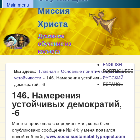
MAIN MENU
Перейти к основному
Main menu
Миссия
содержанию
Христа
Духовное
обучение из
космоса
ENGLISH
Вы здесь
Главная
»
Основные понятия социальной
PORTUGUESE
устойчивости
»
146. Намерения устойчивых
РУССКИЙ
демократий, -6
ESPAÑOL
146. Намерения
устойчивых демократий,
-6
Многое произошло с середины мая, когда было
опубликовано сообщение №144: у меня появился
новый веб-сайт,
www.socialsustainabilityproject.com