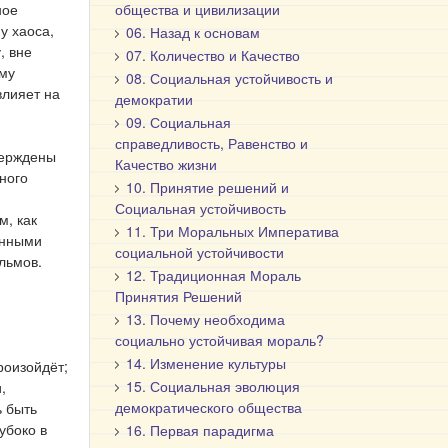
ное
общества и цивилизации
у хаоса,
06. Назад к основам
, вне
07. Количество и Качество
ому
08. Социальная устойчивость и
влияет на
демократии
09. Социальная
справедливость, Равенство и
верждены
Качество жизни
ного
10. Принятие решений и
Социальная устойчивость
м, как
11. Три Моральных Императива
ленными
социальной устойчивости
льмов.
12. Традиционная Мораль
Принятия Решений
13. Почему необходима
социально устойчивая мораль?
14. Изменение культуры
роизойдёт;
15. Социальная эволюция
,
демократического общества
ь быть
убоко в
16. Первая парадигма