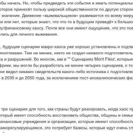
тобы начать. Но, чтобы предвидеть эти события и иметь потенциаль
оторое принесёт пользу широкой общественности по другую сторон
 значение. Движение «выживальщиков» развивается по всему миру
ми или нет, которые знают, что что-то в будущем приведёт к больш
у/финансовому хаосу. Почти все они имеют ощущение, что это по
вились для личного выживания.
, будущие сценарии макро-хаоса уже хорошо установлены и подт
оптиками. Тем не менее, никто не создал никакого подготовитель
 и разрушений. Во многом, как в ** Сценариях Mont Fleur, которые
рике, мы могли бы разработать не менее четырех сценариев, о то
Я не видел никаких свидетельств какого-либо источника с подготов
 в 2030 и до 2050 года, за исключением пост-апокалипсических фи
три сценария для того, как страны будут реагировать, когда хаос п
который имеет способность восстановить общества, общины и семьи
финансовые учреждения и организации, которые имеют способност
морегулирующимся, это потребует базисы, которые идут очень гл