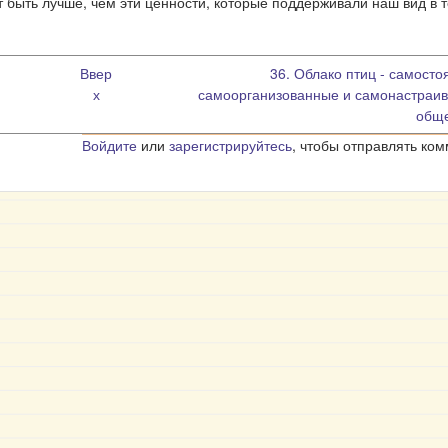
 быть лучше, чем эти ценности, которые поддерживали наш вид в 
Ввер
36. Облако птиц - самосто
х
самоорганизованные и самонастраи
обще
Войдите
или
зарегистрируйтесь
, чтобы отправлять ко