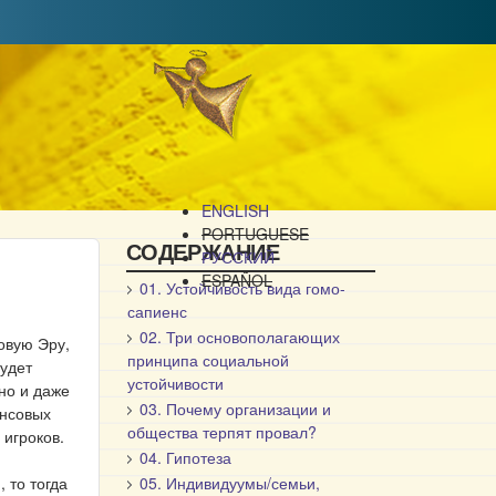
ENGLISH
PORTUGUESE
СОДЕРЖАНИЕ
РУССКИЙ
ESPAÑOL
01. Устойчивость вида гомо-
сапиенс
02. Три основополагающих
овую Эру,
принципа социальной
будет
устойчивости
но и даже
03. Почему организации и
ансовых
общества терпят провал?
игроков.
04. Гипотеза
 то тогда
05. Индивидуумы/семьи,