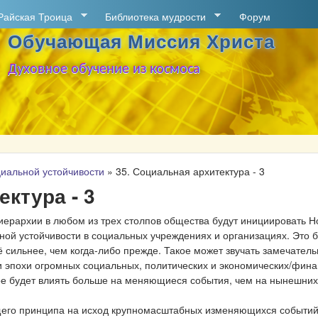
Перейти к основному
Райская Троица
Библиотека мудрости
Форум
содержанию
Обучающая Миссия Христа
Духовное обучение из космоса
иальной устойчивости
»
35. Социальная архитектура - 3
ектура - 3
ерархии в любом из трех столпов общества будут инициировать Н
ной устойчивости в социальных учреждениях и организациях. Это 
ё сильнее, чем когда-либо прежде. Такое может звучать замечатель
и эпохи огромных социальных, политических и экономических/фин
е будет влиять больше на меняющиеся события, чем на нынешних 
его принципа на исход крупномасштабных изменяющихся событий,