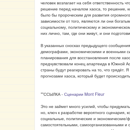
человек возлагает на себя ответственность ч
решение перед началом хаоса, то решение, к
было бы пророческим для развития огромного
зависимости от того, являются ли они богаты
социальному, политическому и экономическом
них лично, там, где они живут, и они подгото
В указанных сносках предыдущего сообщения
демографами, экономическими и военными син
планирования для восстановления после хаоса
предчувствовали конец апартеида в Южной Аф
страны будут реагировать на то, что грядёт. 
прогнозами хаоса, который будет происходить
**ССЫЛКА -
Сценарии Mont Fleur
Это не займет много усилий, чтобы придумать 
но, ключ к разработке вероятного сценария, 
социальные, политические и экономические/
самостоятельными, самоорганизованными и са